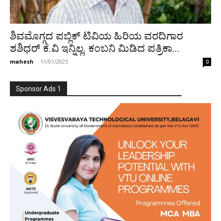
ಶಿವಮೊಗ್ಗದ ಪಬ್ಲಿಕ್ ಟಿವಿಯ ಹಿರಿಯ ವರದಿಗಾರ
ಶಶಿಧರ್ ಕೆ.ವಿ ಇನ್ನಿಲ್ಲ. ಕಂಬನಿ ಮಿಡಿದ ಪತ್ರಿಕಾ...
mahesh
-
11/01/2025
0
Sponsor Ads 1