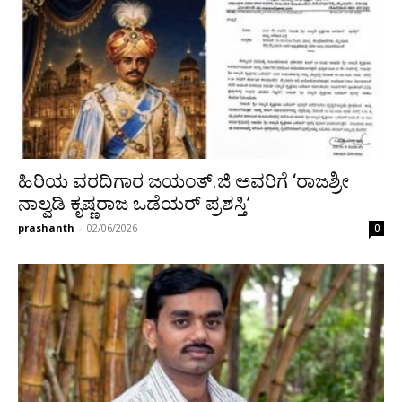
ಹಿರಿಯ ವರದಿಗಾರ ಜಯಂತ್.ಜಿ ಅವರಿಗೆ ‘ರಾಜಶ್ರೀ
ನಾಲ್ವಡಿ ಕೃಷ್ಣರಾಜ ಒಡೆಯರ್ ಪ್ರಶಸ್ತಿ’
prashanth
-
02/06/2026
0