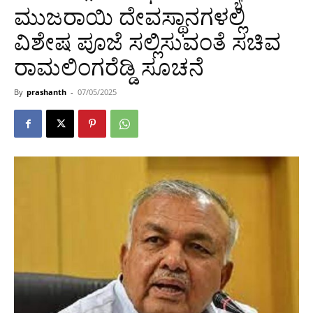
ಮುಜರಾಯಿ ದೇವಸ್ಥಾನಗಳಲ್ಲಿ
ವಿಶೇಷ ಪೂಜೆ ಸಲ್ಲಿಸುವಂತೆ ಸಚಿವ
ರಾಮಲಿಂಗರೆಡ್ಡಿ ಸೂಚನೆ
By
prashanth
-
07/05/2025