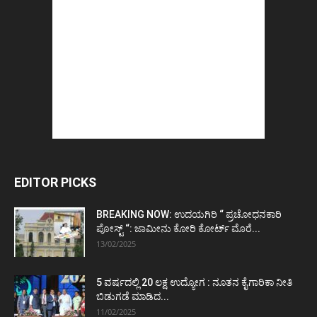
EDITOR PICKS
BREAKING NOW: ಉದಯಗಿರಿ “ ಪ್ರಚೋಧನಕಾರಿ
ಪೋಸ್ಟ್‌ “: ಜಾಮೀನು ಕೋರಿ ಕೋರ್ಟ್‌ ಮೊರೆ...
13/02/2025
5 ವರ್ಷದಲ್ಲಿ 20 ಲಕ್ಷ ಉದ್ಯೋಗ : ನೂತನ ಕೈಗಾರಿಕಾ ನೀತಿ
ಬಿಡುಗಡೆ ಮಾಡಿದ...
11/02/2025