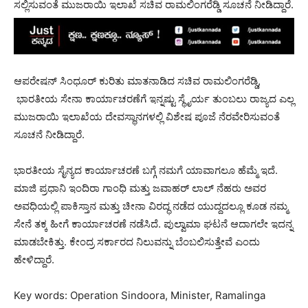
ಸಲ್ಲಿಸುವಂತೆ ಮುಜರಾಯಿ ಇಲಾಖೆ ಸಚಿವ ರಾಮಲಿಂಗರೆಡ್ಡಿ ಸೂಚನೆ ನೀಡಿದ್ದಾರೆ.
ಆಪರೇಷನ್ ಸಿಂಧೂರ್ ಕುರಿತು ಮಾತನಾಡಿದ ಸಚಿವ ರಾಮಲಿಂಗರೆಡ್ಡಿ,
ಭಾರತೀಯ ಸೇನಾ ಕಾರ್ಯಾಚರಣೆಗೆ ಇನ್ನಷ್ಟು ಸ್ಥೈರ್ಯ ತುಂಬಲು ರಾಜ್ಯದ ಎಲ್ಲ
ಮುಜರಾಯಿ ಇಲಾಖೆಯ ದೇವಸ್ಥಾನಗಳಲ್ಲಿ ವಿಶೇಷ ಪೂಜೆ ನೆರವೇರಿಸುವಂತೆ
ಸೂಚನೆ ನೀಡಿದ್ದಾರೆ.
ಭಾರತೀಯ ಸೈನ್ಯದ ಕಾರ್ಯಾಚರಣೆ ಬಗ್ಗೆ ನಮಗೆ ಯಾವಾಗಲೂ ಹೆಮ್ಮೆ ಇದೆ.
ಮಾಜಿ ಪ್ರಧಾನಿ ಇಂದಿರಾ ಗಾಂಧಿ ಮತ್ತು ಜವಾಹರ್​ ಲಾಲ್​ ನೆಹರು ಅವರ
ಅವಧಿಯಲ್ಲಿ ಪಾಕಿಸ್ತಾನ ಮತ್ತು ಚೀನಾ ವಿರದ್ಧ ನಡೆದ ಯುದ್ದದಲ್ಲೂ ಕೂಡ ನಮ್ಮ
ಸೇನೆ ತಕ್ಕ ಹೀಗೆ ಕಾರ್ಯಾಚರಣೆ ನಡೆಸಿದೆ. ಪುಲ್ವಾಮಾ ಘಟನೆ ಆದಾಗಲೇ ಇದನ್ನ
ಮಾಡಬೇಕಿತ್ತು. ಕೇಂದ್ರ ಸರ್ಕಾರದ ನಿಲುವನ್ನು ಬೆಂಬಲಿಸುತ್ತೇವೆ ಎಂದು
ಹೇಳಿದ್ದಾರೆ.
Key words: Operation Sindoora, Minister, Ramalinga