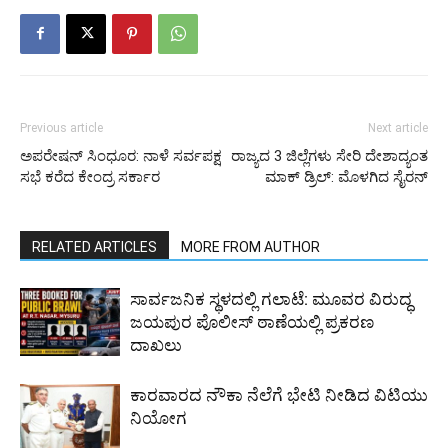
Previous article
Next article
ಅಪರೇಷನ್ ಸಿಂಧೂರ: ನಾಳೆ ಸರ್ವಪಕ್ಷ
ರಾಜ್ಯದ 3 ಜಿಲ್ಲೆಗಳು ಸೇರಿ ದೇಶಾದ್ಯಂತ
ಸಭೆ ಕರೆದ ಕೇಂದ್ರ ಸರ್ಕಾರ
ಮಾಕ್ ಡ್ರಿಲ್: ಮೊಳಗಿದ ಸೈರನ್
RELATED ARTICLES
MORE FROM AUTHOR
ಸಾರ್ವಜನಿಕ ಸ್ಥಳದಲ್ಲಿ ಗಲಾಟೆ: ಮೂವರ ವಿರುದ್ಧ
ಜಯಪುರ ಪೊಲೀಸ್ ಠಾಣೆಯಲ್ಲಿ ಪ್ರಕರಣ
ದಾಖಲು
ಕಾರವಾರದ ನೌಕಾ ನೆಲೆಗೆ ಭೇಟಿ ನೀಡಿದ ವಿಟಿಯು
ನಿಯೋಗ