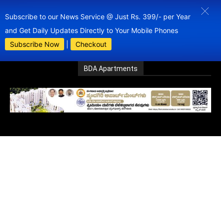
Subscribe to our News Service @ Just Rs. 399/- per Year
and Get Daily Updates Directly to Your Mobile Phones
Subscribe Now
|
Checkout
BDA Apartments