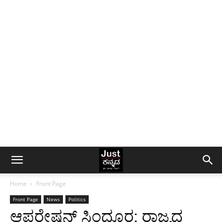
Home
Front Page
Front Page
News
Politics
ಆಪರೇಷನ್​ ಸಿಂಧೂರ​: ರಾಜ್ಯದ