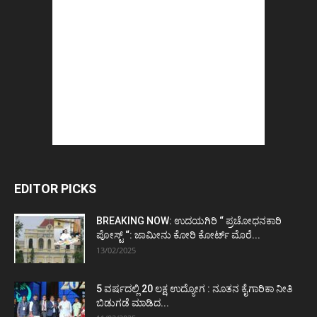
EDITOR PICKS
BREAKING NOW: ಉದಯಗಿರಿ “ ಪ್ರಚೋಧನಕಾರಿ
ಪೋಸ್ಟ್‌ “: ಜಾಮೀನು ಕೋರಿ ಕೋರ್ಟ್‌ ಮೊರೆ...
13/02/2025
5 ವರ್ಷದಲ್ಲಿ 20 ಲಕ್ಷ ಉದ್ಯೋಗ : ನೂತನ ಕೈಗಾರಿಕಾ ನೀತಿ
ಬಿಡುಗಡೆ ಮಾಡಿದ...