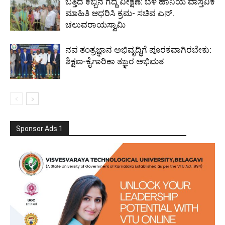
ಬತ್ತಿದ ಕಬ್ಬಿನ ಗದ್ದೆ ವೀಕ್ಷಣೆ: ಬೆಳೆ ಹಾನಿಯ ವಾಸ್ತವಿಕ
ಮಾಹಿತಿ ಆಧರಿಸಿ ಕ್ರಮ- ಸಚಿವ ಎನ್.
ಚಲುವರಾಯಸ್ವಾಮಿ
ನವ ತಂತ್ರಜ್ಞಾನ ಅಭಿವೃದ್ಧಿಗೆ ಪೂರಕವಾಗಿರಬೇಕು:
ಶಿಕ್ಷಣ-ಕೈಗಾರಿಕಾ ತಜ್ಞರ ಅಭಿಮತ
Sponsor Ads 1