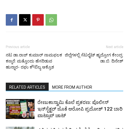
Previous article
Next article
ನಟ ಡಾ.ರಾಜ್ ಕುಮಾರ್ ನಾಮಫಲಕ
ಜಿಲ್ಲೆಗಳಲ್ಲಿ ಸೆಟಲೈಟ್ ಹೃದ್ರೋಗ ಕೇಂದ್ರ:
ಕಣ್ಮರೆ: ಮತ್ತೊಂದು ಹೆಸರಿಡುವ
ಡಾ.ಬಿ. ದಿನೇಶ್
ಹುನ್ನಾರ- ರಘು ಕೌಟಿಲ್ಯ ಆಕ್ರೊಶ
RELATED ARTICLES
MORE FROM AUTHOR
ರೇಣುಕಾಸ್ವಾಮಿ ಕೊಲೆ ಪ್ರಕರಣ: ಪೊಲೀಸ್
ಇನ್‌ಸ್ಪೆಕ್ಟರ್‌ ಜೊತೆ ಆರೋಪಿ ಪ್ರದೋಶ್‌ 122 ಬಾರಿ
ವಾಟ್ಸಾಪ್ ಚಾಟ್