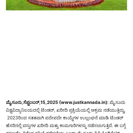
ಮೈಸೂರು,ಸೆಪ್ಟಂಬರ್,15,2025 (www.justkannada.in):
ಮೈಸೂರು
ವಿಶ್ವವಿದ್ಯಾನಿಲಯದಲ್ಲಿ ಟೆಂಡರ್, ಖರೀದಿ ಪ್ರಕ್ರಿಯೆಯಲ್ಲಿ ಅಕ್ರಮ ನಡೆಯುತ್ತಿದ್ದು,
2023ರಿಂದ ಸತತವಾಗಿ ಪದೇಪದೇ ಕಾಯ್ದೆಗಳ ಉಲ್ಲಂಘನೆ ಮಾಡಿ ಟೆಂಡರ್
ಹೆಸರಿನಲ್ಲಿ ವಸ್ತುಗಳ ಖರೀದಿ ಮತ್ತು ಕಾಮಗಾರಿಗಳನ್ನು ನಡೆಸಲಾಗುತ್ತಿದೆ. ಈ ಬಗ್ಗೆ