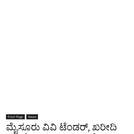
Front Page
News
ಮೈಸೂರು ವಿವಿ ಟೆಂಡರ್, ಖರೀದಿ