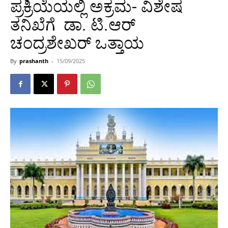
ಪ್ರಕ್ರಿಯೆಯಲ್ಲಿ ಅಕ್ರಮ- ವಿಶೇಷ
ತನಿಖೆಗೆ ಡಾ. ಟಿ.ಆರ್
ಚಂದ್ರಶೇಖರ್ ಒತ್ತಾಯ
By
prashanth
-
15/09/2025