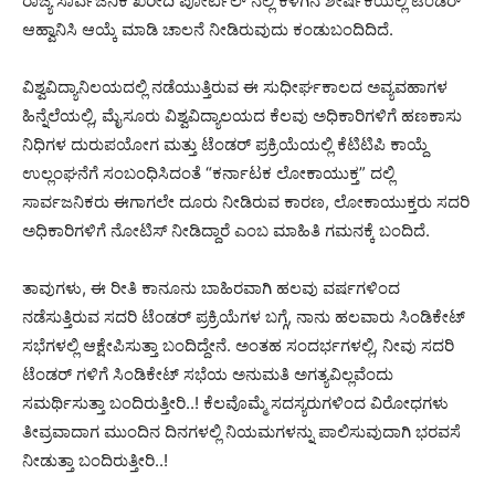
ರಾಜ್ಯ ಸಾರ್ವಜನಿಕ ಖರೀದಿ ಪೋರ್ಟಲ್‌ ನಲ್ಲಿ ಕೆಳಗಿನ ಶೀರ್ಷಿಕೆಯಲ್ಲಿ ಟೆಂಡರ್
ಆಹ್ವಾನಿಸಿ ಆಯ್ಕೆ ಮಾಡಿ ಚಾಲನೆ ನೀಡಿರುವುದು ಕಂಡುಬಂದಿದಿದೆ.
ವಿಶ್ವವಿದ್ಯಾನಿಲಯದಲ್ಲಿ ನಡೆಯುತ್ತಿರುವ ಈ ಸುಧೀರ್ಘಕಾಲದ ಅವ್ಯವಹಾಗಳ
ಹಿನ್ನೆಲೆಯಲ್ಲಿ, ಮೈಸೂರು ವಿಶ್ವವಿದ್ಯಾಲಯದ ಕೆಲವು ಅಧಿಕಾರಿಗಳಿಗೆ ಹಣಕಾಸು
ನಿಧಿಗಳ ದುರುಪಯೋಗ ಮತ್ತು ಟೆಂಡರ್ ಪ್ರಕ್ರಿಯೆಯಲ್ಲಿ ಕೆಟಿಟಿಪಿ ಕಾಯ್ದೆ
ಉಲ್ಲಂಘನೆಗೆ ಸಂಬಂಧಿಸಿದಂತೆ “ಕರ್ನಾಟಕ ಲೋಕಾಯುಕ್ತ” ದಲ್ಲಿ
ಸಾರ್ವಜನಿಕರು ಈಗಾಗಲೇ ದೂರು ನೀಡಿರುವ ಕಾರಣ, ಲೋಕಾಯುಕ್ತರು ಸದರಿ
ಅಧಿಕಾರಿಗಳಿಗೆ ನೋಟಿಸ್ ನೀಡಿದ್ದಾರೆ ಎಂಬ ಮಾಹಿತಿ ಗಮನಕ್ಕೆ ಬಂದಿದೆ.
ತಾವುಗಳು, ಈ ರೀತಿ ಕಾನೂನು ಬಾಹಿರವಾಗಿ ಹಲವು ವರ್ಷಗಳಿಂದ
ನಡೆಸುತ್ತಿರುವ ಸದರಿ ಟೆಂಡರ್ ಪ್ರಕ್ರಿಯೆಗಳ ಬಗ್ಗೆ, ನಾನು ಹಲವಾರು ಸಿಂಡಿಕೇಟ್
ಸಭೆಗಳಲ್ಲಿ ಆಕ್ಷೇಪಿಸುತ್ತಾ ಬಂದಿದ್ದೇನೆ. ಅಂತಹ ಸಂದರ್ಭಗಳಲ್ಲಿ, ನೀವು ಸದರಿ
ಟೆಂಡರ್ ಗಳಿಗೆ ಸಿಂಡಿಕೇಟ್ ಸಭೆಯ ಅನುಮತಿ ಅಗತ್ಯವಿಲ್ಲವೆಂದು
ಸಮರ್ಥಿಸುತ್ತಾ ಬಂದಿರುತ್ತೀರಿ..! ಕೆಲವೊಮ್ಮೆ ಸದಸ್ಯರುಗಳಿಂದ ವಿರೋಧಗಳು
ತೀವ್ರವಾದಾಗ ಮುಂದಿನ ದಿನಗಳಲ್ಲಿ ನಿಯಮಗಳನ್ನು ಪಾಲಿಸುವುದಾಗಿ ಭರವಸೆ
ನೀಡುತ್ತಾ ಬಂದಿರುತ್ತೀರಿ..!