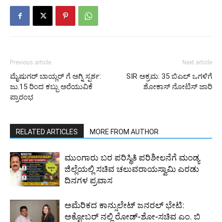
Previous article
Next article
ಮೈಷುಗರ್ ಬಾಯ್ಲರ್‌ ಗೆ ಅಗ್ನಿ ಸ್ಪರ್ಶ:
SIR ಅಕ್ರಮ: 35 ಬಿಎಲ್ ಒಗಳಿಗೆ
ಜು.15 ರಿಂದ ಕಬ್ಬು ಅರೆಯುವಿಕೆ
ಶೋಕಾಸ್ ನೋಟಿಸ್ ಜಾರಿ
ಪ್ರಾರಂಭ
RELATED ARTICLES
MORE FROM AUTHOR
ಮುಂಗಾರು ಬರ ಪರಿಸ್ಥಿತಿ ಪರಿಶೀಲನೆಗೆ ಮಂಡ್ಯ
ಜಿಲ್ಲೆಯಲ್ಲಿ ಸಚಿವ ಚಲುವರಾಯಸ್ವಾಮಿ ಎರಡು
ದಿನಗಳ ಪ್ರವಾಸ
ಅಮೆರಿಕದ ಕಾನ್ಸುಲೇಟ್ ಜನರಲ್ ಭೇಟಿ:
ಅಕ್ಟೋಬರ್ ನಲ್ಲಿ ರೋಡ್-ಶೋ-ಸಚಿವ ಎಂ. ಬಿ