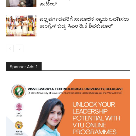
ಪಾಟೀಲ್
ಎಲ್ಲ ವರ್ಗದವರಿಗೆ ಸಾಮಾಜಿಕ ನ್ಯಾಯ ಒದಗಿಸಲು
ಕಾಂಗ್ರೆಸ್ ಬದ್ಧ: ಸಿಎಂ ಡಿ.ಕೆ ಶಿವಕುಮಾರ್
Sponsor Ads 1