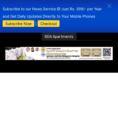
Subscribe to our News Service @ Just Rs. 399/- per Year
and Get Daily Updates Directly to Your Mobile Phones
Subscribe Now
|
Checkout
BDA Apartments