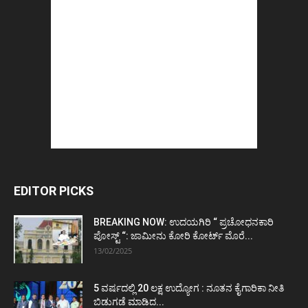
EDITOR PICKS
BREAKING NOW: ಉದಯಗಿರಿ “ ಪ್ರಚೋಧನಕಾರಿ
ಪೋಸ್ಟ್‌ “: ಜಾಮೀನು ಕೋರಿ ಕೋರ್ಟ್‌ ಮೊರೆ...
13/02/2025
5 ವರ್ಷದಲ್ಲಿ 20 ಲಕ್ಷ ಉದ್ಯೋಗ : ನೂತನ ಕೈಗಾರಿಕಾ ನೀತಿ
ಬಿಡುಗಡೆ ಮಾಡಿದ...