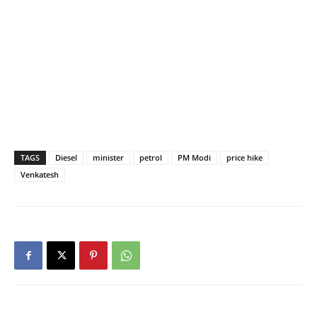
TAGS
Diesel
minister
petrol
PM Modi
price hike
Venkatesh