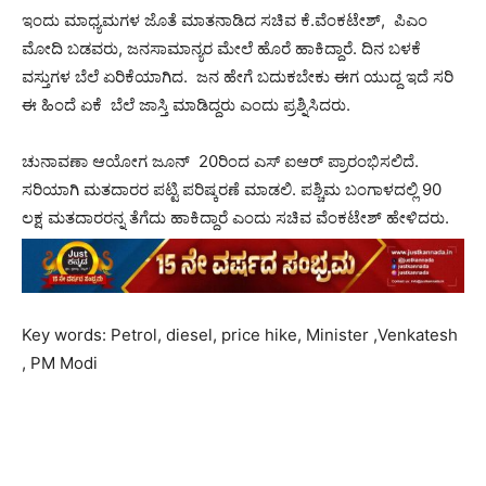
ಇಂದು ಮಾಧ್ಯಮಗಳ ಜೊತೆ ಮಾತನಾಡಿದ ಸಚಿವ ಕೆ.ವೆಂಕಟೇಶ್, ಪಿಎಂ
ಮೋದಿ ಬಡವರು, ಜನಸಾಮಾನ್ಯರ ಮೇಲೆ ಹೊರೆ ಹಾಕಿದ್ದಾರೆ. ದಿನ ಬಳಕೆ
ವಸ್ತುಗಳ ಬೆಲೆ ಏರಿಕೆಯಾಗಿದ. ಜನ ಹೇಗೆ ಬದುಕಬೇಕು ಈಗ ಯುದ್ದ ಇದೆ ಸರಿ
ಈ ಹಿಂದೆ ಏಕೆ ಬೆಲೆ ಜಾಸ್ತಿ ಮಾಡಿದ್ದರು ಎಂದು ಪ್ರಶ್ನಿಸಿದರು.
ಚುನಾವಣಾ ಆಯೋಗ ಜೂನ್ 20ರಿಂದ ಎಸ್ ಐಆರ್ ಪ್ರಾರಂಭಿಸಲಿದೆ.
ಸರಿಯಾಗಿ ಮತದಾರರ ಪಟ್ಟಿ ಪರಿಷ್ಕರಣೆ ಮಾಡಲಿ. ಪಶ್ಚಿಮ ಬಂಗಾಳದಲ್ಲಿ 90
ಲಕ್ಷ ಮತದಾರರನ್ನ ತೆಗೆದು ಹಾಕಿದ್ದಾರೆ ಎಂದು ಸಚಿವ ವೆಂಕಟೇಶ್ ಹೇಳಿದರು.
Key words: Petrol, diesel, price hike, Minister ,Venkatesh
, PM Modi