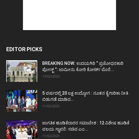
EDITOR PICKS
BREAKING NOW: ಉದಯಗಿರಿ “ ಪ್ರಚೋಧನಕಾರಿ
ಪೋಸ್ಟ್‌ “: ಜಾಮೀನು ಕೋರಿ ಕೋರ್ಟ್‌ ಮೊರೆ...
13/02/2025
5 ವರ್ಷದಲ್ಲಿ 20 ಲಕ್ಷ ಉದ್ಯೋಗ : ನೂತನ ಕೈಗಾರಿಕಾ ನೀತಿ
ಬಿಡುಗಡೆ ಮಾಡಿದ...
11/02/2025
ಜಾಗತಿಕ ಹೂಡಿಕೆದಾರರ ಸಮಾವೇಶ : 12 ವಿಶೇಷ ಹೂಡಿಕೆ
ವಲಯ ಸ್ಥಾಪನೆ: ಸಚಿವ ಎಂ...
11/02/2025