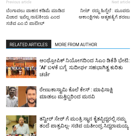
Previous article
Next article
ಬೆಂಗಾವಲು ವಾಹನ ಕಡಿಮೆ ಮಾಡಿದ
ನೀಟ್ ರದ್ದು ಹಿನ್ನೆಲೆ : ಮೂವರು
ವಿಚಾರ: ಇವೆಲ್ಲ ನಾಟಕೀಯ ಎಂದ
ಆಕಾಂಕ್ಷಿಗಳು ಆತ್ಮಹತ್ಯೆಗೆ ಶರಣು
ಸಚಿವ ಎಂ.ಬಿ ಪಾಟೀಲ್
RELATED ARTICLES
MORE FROM AUTHOR
ಆಂಥ್ರೋಪಿಕ್ ನಿಯೋಗದಿಂದ ಸಿಎಂ ಡಿಕೆಶಿ ಭೇಟಿ:
‘AI’ ಬಳಕೆ ಬಗ್ಗೆ ಸುದೀರ್ಘ ಸಹಭಾಗಿತ್ವ ಕುರಿತು
ಚರ್ಚೆ
ರೇಣುಕಾಸ್ವಾಮಿ ಕೊಲೆ ಕೇಸ್ : ಮಾಫಿಸಾಕ್ಷಿ
ಮಾಡಲು ಮತ್ತಿಬ್ಬರಿಂದ ಮನವಿ
ತನ್ವೀರ್ ಸೇಠ್ ಗೆ ಮಂತ್ರಿ ಸ್ಥಾನ ಕೈತಪ್ಪಿದ್ದರಲ್ಲಿ ನಮ್ಮ
ತಂದೆ ಪಾತ್ರವಿಲ್ಲ- ಸಚಿವ ಯತೀಂದ್ರ ಸಿದ್ದರಾಮಯ್ಯ