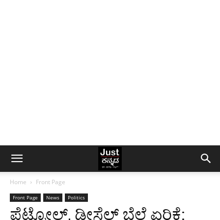
Home
Front Page
Front Page
News
Politics
ಪೆಟ್ರೋಲ್, ಡೀಸೆಲ್ ಬೆಲೆ ಏರಿಕೆ: