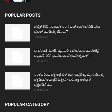
POPULAR POSTS
ಪಬ್ಲಿಕ್ ಟಿವಿ ಸಂಪಾದಕ ರಂಗನಾಥ್ ಕಾಲೆಳೆದ ವಿಡಿಯೋ
ವೈರಲ್ ಮಾಡಿದ್ದು ಸರಿನಾ..?
30/03/2020
ಈ ದಂಪತಿ ನೋಡಿ ಮೈಸೂರಿನ ದೇವರಾಜ ಮಾರುಕಟ್ಟೆ
ವ್ಯಾಪಾರಿಗಳಿಗೆ ಭಾನುವಾರ ಬೆಳ್ಳಂಬೆಳಗ್ಗೆ ಶಾಕ್..!
16/06/2019
ಇಂತವರಿಂದ ಪಕ್ಷ ಕಟ್ಟಿ ಬೆಳೆಸಲು ಸಾಧ್ಯವಿಲ್ಲ: ಮೈಸೂರಿನಲ್ಲೆ
ಪಕ್ಷದಿಂದ ಉಚ್ಚಾಟಿಸುತ್ತೇನೆ- ಪರೋಕ್ಷ ಆಕ್ರೋಶ
ವ್ಯಕ್ತಪಡಿಸಿದ...
05/01/2021
POPULAR CATEGORY