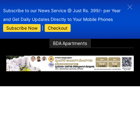
Subscribe to our News Service @ Just Rs. 399/- per Year
and Get Daily Updates Directly to Your Mobile Phones
Subscribe Now
|
Checkout
BDA Apartments