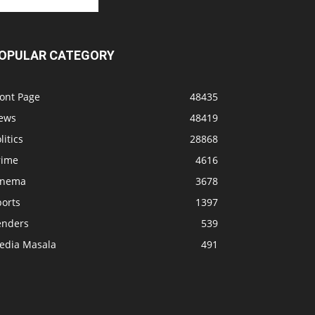
OPULAR CATEGORY
ront Page
48435
ews
48419
litics
28868
rime
4616
inema
3678
ports
1397
enders
539
edia Masala
491