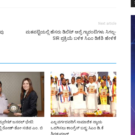
Next article
ಲವು
ಮತಪಟ್ಟಿಯಲ್ಲಿ ಹೆಸರು ಡಿಲಿಟ್ ಆದ್ರೆ ಗ್ಯಾರಂಟಿಗಳು ಸಿಗಲ್ಲ-
SIR ಪ್ರಕ್ರಿಯೆ ಬಳಿಕ ಸಿಎಂ ಡಿಕೆಶಿ ಹೇಳಿಕೆ
್ಸುಲೇಟ್ ಜನರಲ್ ಭೇಟಿ:
ಎಲ್ಲ ವರ್ಗದವರಿಗೆ ಸಾಮಾಜಿಕ ನ್ಯಾಯ
್ಲಿ ರೋಡ್-ಶೋ-ಸಚಿವ ಎಂ. ಬಿ
ಒದಗಿಸಲು ಕಾಂಗ್ರೆಸ್ ಬದ್ಧ: ಸಿಎಂ ಡಿ.ಕೆ
ಶಿವಕುಮಾರ್