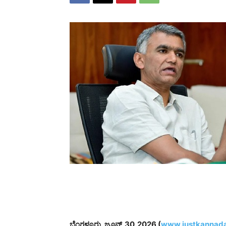
ಬೆಂಗಳೂರು, ಜೂನ್,30,2026 (
www.justkannada