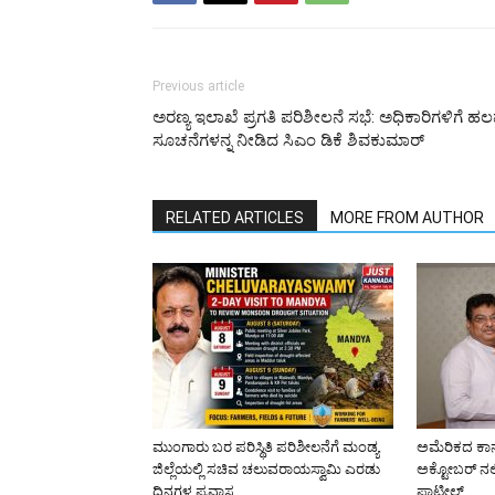
Previous article
ಅರಣ್ಯ ಇಲಾಖೆ ಪ್ರಗತಿ ಪರಿಶೀಲನೆ ಸಭೆ: ಅಧಿಕಾರಿಗಳಿಗೆ ಹ
ಸೂಚನೆಗಳನ್ನ ನೀಡಿದ ಸಿಎಂ ಡಿಕೆ ಶಿವಕುಮಾರ್
RELATED ARTICLES
MORE FROM AUTHOR
ಮುಂಗಾರು ಬರ ಪರಿಸ್ಥಿತಿ ಪರಿಶೀಲನೆಗೆ ಮಂಡ್ಯ
ಅಮೆರಿಕದ ಕಾನ
ಜಿಲ್ಲೆಯಲ್ಲಿ ಸಚಿವ ಚಲುವರಾಯಸ್ವಾಮಿ ಎರಡು
ಅಕ್ಟೋಬರ್ ನಲ
ದಿನಗಳ ಪ್ರವಾಸ
ಪಾಟೀಲ್