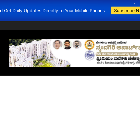
and Get Daily Updates Directly to Your Mobile Phones
Subscribe 
BDA Apartment