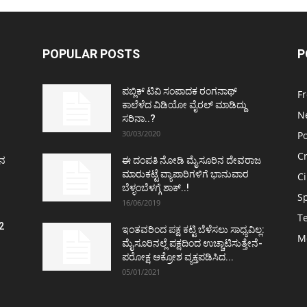
POPULAR POSTS
P
ಪಬ್ಲಿಕ್ ಟಿವಿ ಸಂಪಾದಕ ರಂಗನಾಥ್
F
ಕಾಲೆಳೆದ ವಿಡಿಯೋ ವೈರಲ್ ಮಾಡಿದ್ದು
N
ಸರಿನಾ..?
30/03/2020
Po
C
ತನ
ಈ ದಂಪತಿ ನೋಡಿ ಮೈಸೂರಿನ ದೇವರಾಜ
ಮಾರುಕಟ್ಟೆ ವ್ಯಾಪಾರಿಗಳಿಗೆ ಭಾನುವಾರ
C
ಬೆಳ್ಳಂಬೆಳಗ್ಗೆ ಶಾಕ್..!
S
16/06/2019
T
2
ಇಂತವರಿಂದ ಪಕ್ಷ ಕಟ್ಟಿ ಬೆಳೆಸಲು ಸಾಧ್ಯವಿಲ್ಲ:
M
ವ
ಮೈಸೂರಿನಲ್ಲೆ ಪಕ್ಷದಿಂದ ಉಚ್ಚಾಟಿಸುತ್ತೇನೆ-
ಪರೋಕ್ಷ ಆಕ್ರೋಶ ವ್ಯಕ್ತಪಡಿಸಿದ...
05/01/2021