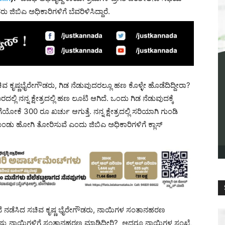
 ಜಿಬಿಎ ಅಧಿಕಾರಿಗಳಿಗೆ ಬೆವರಿಳಿಸಿದ್ದಾರೆ.
ವ ಕೃಷ್ಣಭೈರೇಗೌಡರು, ಗಿಡ ನೆಡುವುದರಲ್ಲೂ ಹಣ ಕೊಳ್ಳೇ ಹೊಡೆದಿದ್ದೀರಾ?
ಲ್ಲಿ ನನ್ನ ಕ್ಷೇತ್ರದಲ್ಲಿ ಹಣ ಲೂಟಿ ಆಗಿದೆ. ಒಂದು ಗಿಡ ನೆಡುವುದಕ್ಕೆ
ೋಕೆ 300 ರೂ ಖರ್ಚು ಆಗುತ್ತೆ. ನನ್ನ ಕ್ಷೇತ್ರದಲ್ಲಿ ಸರಿಯಾಗಿ ಗುಂಡಿ
ರೆದುಕೊಂಡು ಹೋಗಿ ತೋರಿಸುವೆ ಎಂದು ಜಿಬಿಎ ಅಧಿಕಾರಿಗಳಿಗೆ ಕ್ಲಾಸ್
ಸಭೆ ನಡೆಸಿದ ಸಚಿವ ಕೃಷ್ಣ ಭೈರೇಗೌಡರು, ನಾಯಿಗಳ ಸಂತಾನಹರಣ
 ಎಷ್ಟು ನಾಯಿಗಳಿಗೆ ಸಂತಾನಹರಣ ಮಾಡಿದ್ದೀರಿ? ಆದರೂ ನಾಯಿಗಳ ಸಂಖ್ಯೆ