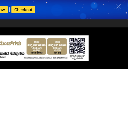
Now
|
Checkout
s