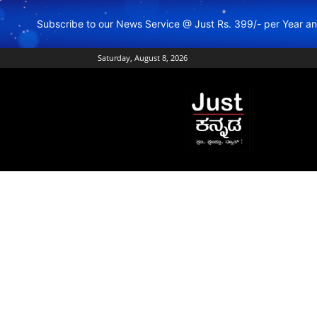
Subscribe to our News Service @ Just Rs. 399/- per Year 
Saturday, August 8, 2026
Just
Kannada
–
Online
Kannada
News
|
Breaking
Kannada
News
|
Karnataka
News
|
Live