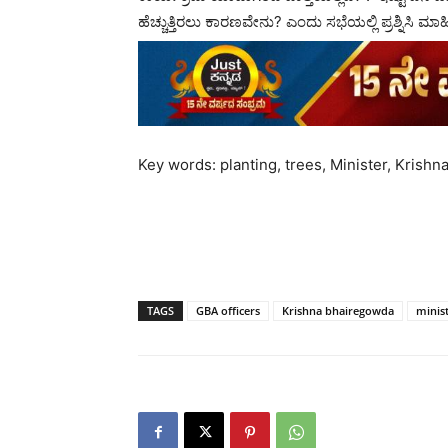
ಹೆಚ್ಚುತ್ತಿರಲು ಕಾರಣವೇನು? ಎಂದು ಸಭೆಯಲ್ಲಿ ಪ್ರಶ್ನಿಸಿ ಮಾ
Key words: planting, trees, Minister, Krish
TAGS
GBA officers
Krishna bhairegowda
minis