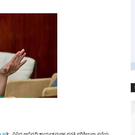
.in
):
ವಿವಿಧ ಅಭಿವೃದ್ದಿ ಕಾರ್ಯಕ್ರಮಗಳ ಪ್ರಗತಿ ಪರಿಶೀಲನಾ ಸಭೆಯ