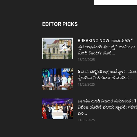
EDITOR PICKS
BREAKING NOW: ಉದಯಗಿರಿ “
ಪ್ರಚೋಧನಕಾರಿ ಪೋಸ್ಟ್‌ “: ಜಾಮೀನು
ಕೋರಿ ಕೋರ್ಟ್‌ ಮೊರೆ...
13/02/2025
5 ವರ್ಷದಲ್ಲಿ 20 ಲಕ್ಷ ಉದ್ಯೋಗ : ನೂ
ಕೈಗಾರಿಕಾ ನೀತಿ ಬಿಡುಗಡೆ ಮಾಡಿದ...
11/02/2025
ಜಾಗತಿಕ ಹೂಡಿಕೆದಾರರ ಸಮಾವೇಶ : 1
ವಿಶೇಷ ಹೂಡಿಕೆ ವಲಯ ಸ್ಥಾಪನೆ: ಸಚಿ
ಎಂ...
11/02/2025