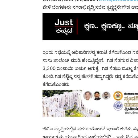
ವೇಳೆ ಬೆಂಗಳೂರು ನಗರಾಭಿವೃದ್ದಿ ಸಚಿವ ಕೃಷ್ಣಭೈರೇಗೌಡ ಅವರು
ಇಂದು ಸಭೆಯಲ್ಲಿ ಅಧಿಕಾರಿಗಳನ್ನ ತರಾಟೆ ತೆಗೆದುಕೊಂಡ ಸಚಿ
ನಾನು ಚಾಲೆಂಜ್ ಮಾಡಿ ಹೇಳುತ್ತಿದ್ದೇನೆ. ಗಿಡ ನೆಡಸುವ ವಿಚಾರದ
3,300 ರೂಪಾಯಿ ಖರ್ಚು ಆಗುತ್ತೆ. ಗಿಡ ನೆಡಲು ಮಣ್ಣು ತೆಗೆಯ
ತೋಡಿ ಗಿಡ ನೆಟ್ಟಿಲ್ಲ ನನ್ನ ಹೇಳಿಕೆ ತಪ್ಪಾಗಿದ್ದರೇ ನನ್ನ ಕ
ತೆಗೆದುಕೊಂಡರು.
ಜಿಬಿಎ ವ್ಯಾಪ್ತಿಯಲ್ಲಿನ ಪಶುಸಂಗೋಪನೆ ಇಲಾಖೆ ಕುರಿತು 
ಕಾರ್ಯಕ್ರಮ ಯಾವಾಗಿಂದ ಚಾಲ್ತಿಯಲ್ಲಿದೆ? . ಇಷ್ಟು ದಿನ