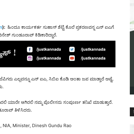
n
):
ಹಿಂದೂ ಕಾರ್ಯಕರ್ತ ಸುಹಾಸ್ ಶೆಟ್ಟಿ ಕೊಲೆ ಪ್ರಕರಣವನ್ನ ಎನ್ ಐಎಗೆ
ಿನೇಶ್ ಗುಂಡೂರಾವ್ ಕಿಡಿಕಾರಿದ್ದಾರೆ.
ಿಗರು ಎಲ್ಲವನ್ನೂ ಎನ್ ಐಎ, ಸಿಬಿಐ ಕೊಡಿ ಅಂತಾ ಜಪ ಮಾಡ್ತಾರೆ ಅಷ್ಟೆ.
ು.
ಿರಲಿ ಯಾರೇ ಆಗಿರಲಿ ನಮ್ಮ ಪೊಲೀಸರು ಸಂಪೂರ್ಣ ತನಿಖೆ ಮಾಡುತ್ತಾರೆ.
ೂರಾವ್ ತಿಳಿಸಿದರು.
, NIA, Minister, Dinesh Gundu Rao