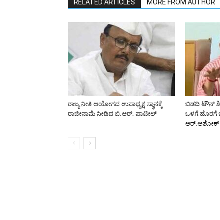
RELATED ARTICLES
MORE FROM AUTHOR
ರಾಜ್ಯ ನೀತಿ ಆಯೋಗದ ಉಪಾಧ್ಯಕ್ಷ ಸ್ಥಾನಕ್ಕೆ
ಬಿಡದಿ ಟೌನ್ ಶ
ರಾಜೀನಾಮೆ ನೀಡಿದ ಬಿ.ಆರ್. ಪಾಟೀಲ್
ಒಳಗೆ ಹೊರಗೆ
ಆರ್.ಅಶೋಕ್