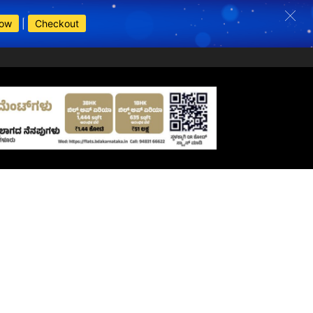
Now
|
Checkout
s