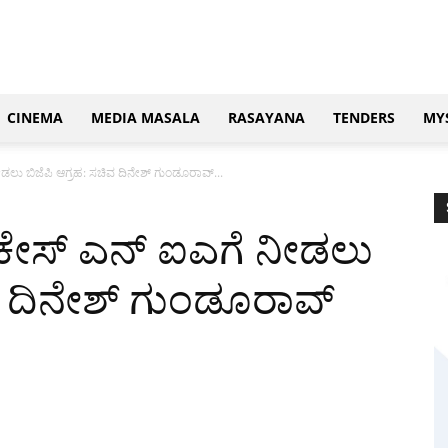
CINEMA
MEDIA MASALA
RASAYANA
TENDERS
MY
ೀಡಲು ಬಿಜೆಪಿ ಆಗ್ರಹ: ಸಚಿವ ದಿನೇಶ್ ಗುಂಡೂರಾವ್...
ೆ ಕೇಸ್ ಎನ್ ಐಎಗೆ ನೀಡಲು
ಿವ ದಿನೇಶ್ ಗುಂಡೂರಾವ್