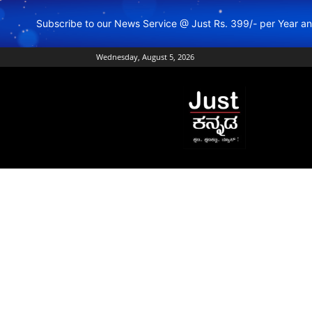
Subscribe to our News Service @ Just Rs. 399/- per Year 
Wednesday, August 5, 2026
Just
Kannada
–
Online
Kannada
News
|
Breaking
Kannada
News
|
Karnataka
News
|
Live