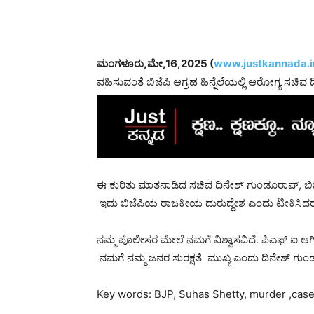
ಮಂಗಳೂರು,ಮೇ,16,2025 (
www.justkannada.i
ವಹಿಸುವಂತೆ ಬಿಜೆಪಿ ಆಗ್ರಹ ಹಿನ್ನೆಲೆಯಲ್ಲಿ ಆರೋಗ್ಯ ಸಚಿವ ದ
ಈ ಕುರಿತು ಮಾತನಾಡಿದ ಸಚಿವ ದಿನೇಶ್ ಗುಂಡೂರಾವ್, ಬಿಜೆಪ
ಇದು ಬಿಜೆಪಿಯ ರಾಜಕೀಯ ದುರುದ್ದೇಶ ಎಂದು ಟೀಕಿಸಿದರ
ನಮ್ಮ ಪೊಲೀಸರ ಮೇಲೆ ನಮಗೆ ವಿಶ್ವಾಸವಿದೆ. ಪಿಎಫ್ ಐ ಆಗ
ನಮಗೆ ನಮ್ಮ ಜನರ ಸುರಕ್ಷತೆ ಮುಖ್ಯ ಎಂದು ದಿನೇಶ್ ಗುಂಡ
Key words: BJP, Suhas Shetty, murder ,case