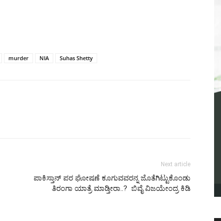
murder
NIA
Suhas Shetty
Next article
ಪಾಕಿಸ್ತಾನ್ ಪರ ಘೋಷಣೆ ಕೂಗುವವರನ್ನ ಜೊತೆಗಿಟ್ಟುಕೊಂಡು
ತಿರಂಗಾ ಯಾತ್ರೆ ಮಾಡ್ತೀರಾ..? ಬಿವೈ ವಿಜಯೇಂದ್ರ ಕಿಡಿ