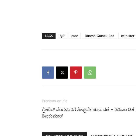
TAGS
BJP
case
Dinesh Gundu Rao
minister
Previous article
ಗ್ರೇಟರ್ ಬೆಂಗಳೂರಿಗೆ ಶೀಘ್ರವೇ ಚುನಾವಣೆ – ಡಿಸಿಎಂ ಡಿಕೆ
ಶಿವಕುಮಾರ್