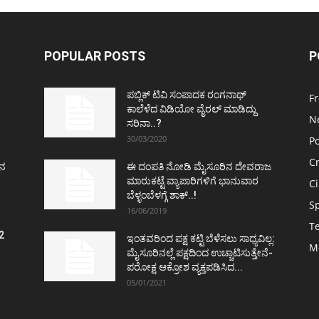
POPULAR POSTS
P
ಪಬ್ಲಿಕ್ ಟಿವಿ ಸಂಪಾದಕ ರಂಗನಾಥ್
F
ಕಾಲೆಳೆದ ವಿಡಿಯೋ ವೈರಲ್ ಮಾಡಿದ್ದು
N
ಸರಿನಾ..?
30/03/2020
Po
C
ತನ
ಈ ದಂಪತಿ ನೋಡಿ ಮೈಸೂರಿನ ದೇವರಾಜ
ಮಾರುಕಟ್ಟೆ ವ್ಯಾಪಾರಿಗಳಿಗೆ ಭಾನುವಾರ
C
ಬೆಳ್ಳಂಬೆಳಗ್ಗೆ ಶಾಕ್..!
S
16/06/2019
T
2
ಇಂತವರಿಂದ ಪಕ್ಷ ಕಟ್ಟಿ ಬೆಳೆಸಲು ಸಾಧ್ಯವಿಲ್ಲ:
M
ವ
ಮೈಸೂರಿನಲ್ಲೆ ಪಕ್ಷದಿಂದ ಉಚ್ಚಾಟಿಸುತ್ತೇನೆ-
ಪರೋಕ್ಷ ಆಕ್ರೋಶ ವ್ಯಕ್ತಪಡಿಸಿದ...
05/01/2021