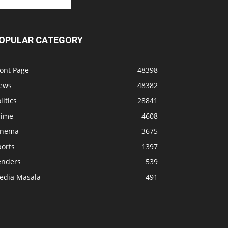
OPULAR CATEGORY
ront Page
48398
ews
48382
litics
28841
rime
4608
inema
3675
ports
1397
enders
539
edia Masala
491