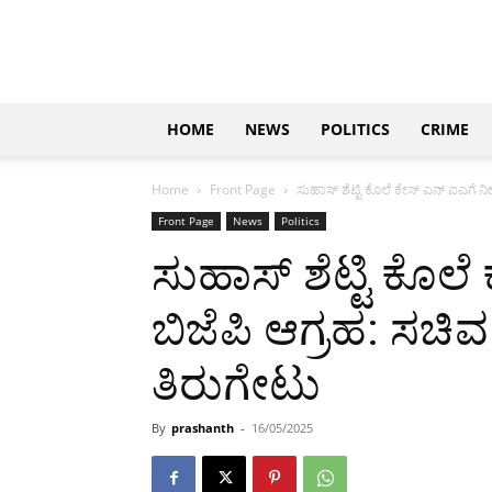
Updates
|
ಕನ್ನಡ
ನ್ಯೂಸ್
|
ಜಸ್ಟ್
HOME
NEWS
POLITICS
CRIME
ಕನ್ನಡ
Home
Front Page
ಸುಹಾಸ್ ಶೆಟ್ಟಿ ಕೊಲೆ ಕೇಸ್ ಎನ್ ಐಎಗೆ ನ
Front Page
News
Politics
ಸುಹಾಸ್ ಶೆಟ್ಟಿ ಕೊಲ
ಬಿಜೆಪಿ ಆಗ್ರಹ: ಸಚ
ತಿರುಗೇಟು
By
prashanth
-
16/05/2025