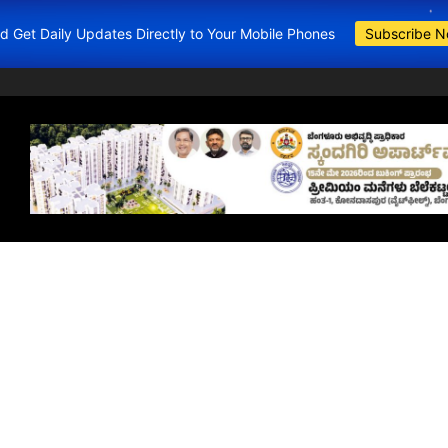
and Get Daily Updates Directly to Your Mobile Phones
Subscribe 
BDA Apartment