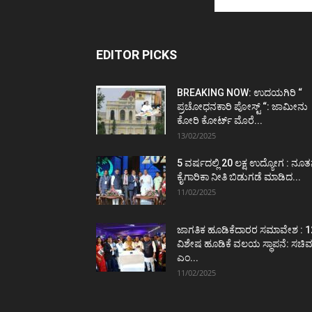
EDITOR PICKS
BREAKING NOW: ಉದಯಗಿರಿ “
ಪ್ರಚೋಧನಕಾರಿ ಪೋಸ್ಟ್‌ “: ಜಾಮೀನು
ಕೋರಿ ಕೋರ್ಟ್‌ ಮೊರೆ...
13/02/2025
5 ವರ್ಷದಲ್ಲಿ 20 ಲಕ್ಷ ಉದ್ಯೋಗ : ನೂ
ಕೈಗಾರಿಕಾ ನೀತಿ ಬಿಡುಗಡೆ ಮಾಡಿದ...
11/02/2025
ಜಾಗತಿಕ ಹೂಡಿಕೆದಾರರ ಸಮಾವೇಶ : 1
ವಿಶೇಷ ಹೂಡಿಕೆ ವಲಯ ಸ್ಥಾಪನೆ: ಸಚಿ
ಎಂ...
11/02/2025