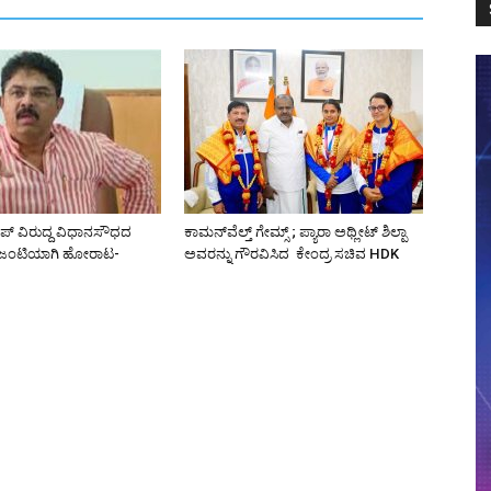
ಿಪ್ ವಿರುದ್ದ ವಿಧಾನಸೌಧದ
ಕಾಮನ್‌ವೆಲ್ತ್ ಗೇಮ್ಸ್‌ ; ಪ್ಯಾರಾ ಅಥ್ಲೀಟ್ ಶಿಲ್ಪಾ
 ಜಂಟಿಯಾಗಿ ಹೋರಾಟ-
ಅವರನ್ನು ಗೌರವಿಸಿದ ಕೇಂದ್ರ ಸಚಿವ HDK