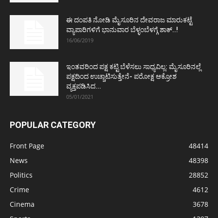
ಈ ದಂಪತಿ ನೋಡಿ ಮೈಸೂರಿನ ದೇವರಾಜ ಮಾರುಕಟ್ಟೆ
ವ್ಯಾಪಾರಿಗಳಿಗೆ ಭಾನುವಾರ ಬೆಳ್ಳಂಬೆಳಗ್ಗೆ ಶಾಕ್..!
16/06/2019
ಇಂತವರಿಂದ ಪಕ್ಷ ಕಟ್ಟಿ ಬೆಳೆಸಲು ಸಾಧ್ಯವಿಲ್ಲ: ಮೈಸೂರಿನಲ್ಲೆ
ಪಕ್ಷದಿಂದ ಉಚ್ಚಾಟಿಸುತ್ತೇನೆ- ಪರೋಕ್ಷ ಆಕ್ರೋಶ
ವ್ಯಕ್ತಪಡಿಸಿದ...
05/01/2021
POPULAR CATEGORY
Front Page
48414
News
48398
Politics
28852
Crime
4612
Cinema
3678