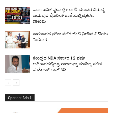
ಸಾರ್ವಜನಿಕ ಸ್ಥಳದಲ್ಲಿ ಗಲಾಟೆ: ಮೂವರ ವಿರುದ್ಧ
ಜಯಪುರ ಪೊಲೀಸ್ ಠಾಣೆಯಲ್ಲಿ ಪ್ರಕರಣ
ದಾಖಲು
ಕಾರವಾರದ ನೌಕಾ ನೆಲೆಗೆ ಭೇಟಿ ನೀಡಿದ ವಿಟಿಯು
ನಿಯೋಗ
ಕೇಂದ್ರದ NDA ಸರ್ಕಾರ 12 ವರ್ಷ
ಅಧಿಕಾರದಲ್ಲಿದ್ರೂ ಸಾಲಮನ್ನಾ ಮಾಡಿಲ್ಲ-ಸಚಿವ
ಸಂತೋಷ್ ಲಾಡ್ ಕಿಡಿ
Sponsor Ads 1