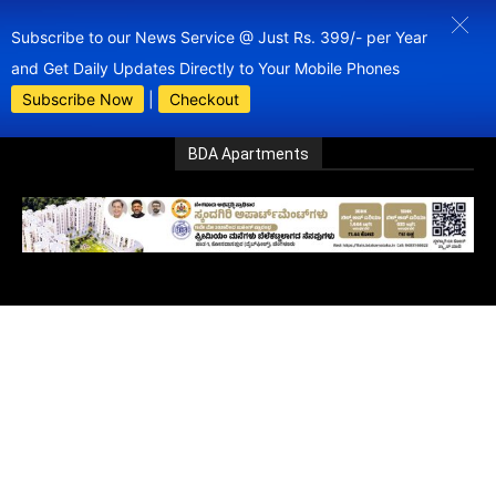
Subscribe to our News Service @ Just Rs. 399/- per Year
and Get Daily Updates Directly to Your Mobile Phones
Subscribe Now
|
Checkout
BDA Apartments