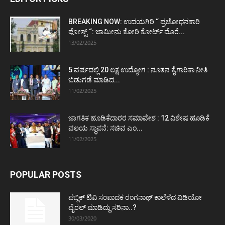
BREAKING NOW: ಉದಯಗಿರಿ “ ಪ್ರಚೋಧನಕಾರಿ
ಪೋಸ್ಟ್‌ “: ಜಾಮೀನು ಕೋರಿ ಕೋರ್ಟ್‌ ಮೊರೆ...
13/02/2025
5 ವರ್ಷದಲ್ಲಿ 20 ಲಕ್ಷ ಉದ್ಯೋಗ : ನೂತನ ಕೈಗಾರಿಕಾ ನೀತಿ
ಬಿಡುಗಡೆ ಮಾಡಿದ...
11/02/2025
ಜಾಗತಿಕ ಹೂಡಿಕೆದಾರರ ಸಮಾವೇಶ : 12 ವಿಶೇಷ ಹೂಡಿಕೆ
ವಲಯ ಸ್ಥಾಪನೆ: ಸಚಿವ ಎಂ...
11/02/2025
POPULAR POSTS
ಪಬ್ಲಿಕ್ ಟಿವಿ ಸಂಪಾದಕ ರಂಗನಾಥ್ ಕಾಲೆಳೆದ ವಿಡಿಯೋ
ವೈರಲ್ ಮಾಡಿದ್ದು ಸರಿನಾ..?
30/03/2020