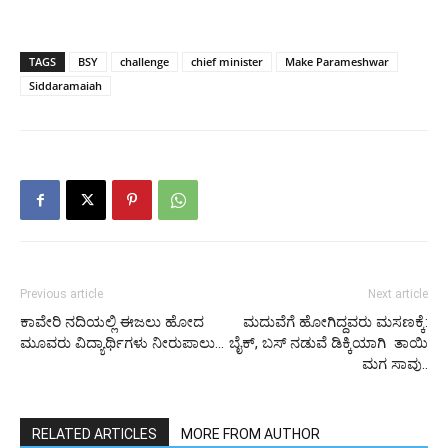
TAGS
BSY
challenge
chief minister
Make Parameshwar
Siddaramaiah
Previous article
Next article
ಕಾವೇರಿ ನದಿಯಲ್ಲಿ ಈಜಲು ಹೋದ
ಮದುವೆಗೆ ಹೋಗಿದ್ದವರು ಮಸಣಕ್ಕೆ:
ಮೂವರು ವಿದ್ಯಾರ್ಥಿಗಳು ನೀರುಪಾಲು…
ಬೈಕ್, ಬಸ್ ನಡುವೆ ಡಿಕ್ಕಿಯಾಗಿ ತಾಯಿ
ಮಗ ಸಾವು..
RELATED ARTICLES
MORE FROM AUTHOR