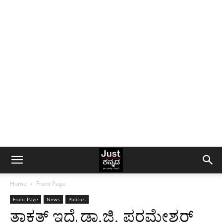
Home
Front Page
Front Page
News
Politics
ತಾಕತ್ ಇದ್ರೆ ಡಾ.ಜಿ. ಪರಮೇಶ್ವರ್