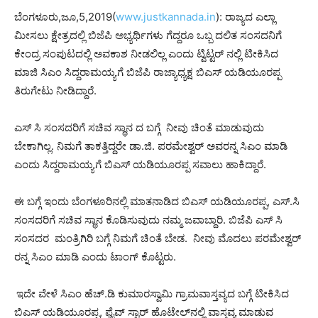
ಬೆಂಗಳೂರು,ಜೂ,5,2019(
www.justkannada.in
): ರಾಜ್ಯದ ಎಲ್ಲಾ
ಮೀಸಲು ಕ್ಷೇತ್ರದಲ್ಲಿ ಬಿಜೆಪಿ ಅಭ್ಯರ್ಥಿಗಳು ಗೆದ್ದರೂ ಒಬ್ಬ ದಲಿತ ಸಂಸದನಿಗೆ
ಕೇಂದ್ರ ಸಂಪುಟದಲ್ಲಿ ಅವಕಾಶ ನೀಡಲಿಲ್ಲ ಎಂದು ಟ್ವಿಟ್ಟರ್ ನಲ್ಲಿ ಟೀಕಿಸಿದ
ಮಾಜಿ ಸಿಎಂ ಸಿದ್ದರಾಮಯ್ಯಗೆ ಬಿಜೆಪಿ ರಾಜ್ಯಾಧ್ಯಕ್ಷ ಬಿಎಸ್ ಯಡಿಯೂರಪ್ಪ
ತಿರುಗೇಟು ನೀಡಿದ್ದಾರೆ.
ಎಸ್ ಸಿ ಸಂಸದರಿಗೆ ಸಚಿವ ಸ್ಥಾನ ದ ಬಗ್ಗೆ ನೀವು ಚಿಂತೆ ಮಾಡುವುದು
ಬೇಕಾಗಿಲ್ಲ. ನಿಮಗೆ ತಾಕತ್ತಿದ್ದರೇ ಡಾ.ಜಿ. ಪರಮೇಶ್ವರ್ ಅವರನ್ನ ಸಿಎಂ ಮಾಡಿ
ಎಂದು ಸಿದ್ದರಾಮಯ್ಯಗೆ ಬಿಎಸ್ ಯಡಿಯೂರಪ್ಪ ಸವಾಲು ಹಾಕಿದ್ದಾರೆ.
ಈ ಬಗ್ಗೆ ಇಂದು ಬೆಂಗಳೂರಿನಲ್ಲಿ ಮಾತನಾಡಿದ ಬಿಎಸ್ ಯಡಿಯೂರಪ್ಪ, ಎಸ್.ಸಿ
ಸಂಸದರಿಗೆ ಸಚಿವ ಸ್ಥಾನ ಕೊಡಿಸುವುದು ನಮ್ಮ ಜವಾಬ್ದಾರಿ. ಬಿಜೆಪಿ ಎಸ್ ಸಿ
ಸಂಸದರ ಮಂತ್ರಿಗಿರಿ ಬಗ್ಗೆ ನಿಮಗೆ ಚಿಂತೆ ಬೇಡ. ನೀವು ಮೊದಲು ಪರಮೇಶ್ವರ್
ರನ್ನ ಸಿಎಂ ಮಾಡಿ ಎಂದು ಟಾಂಗ್ ಕೊಟ್ಟರು.
ಇದೇ ವೇಳೆ ಸಿಎಂ ಹೆಚ್.ಡಿ ಕುಮಾರಸ್ವಾಮಿ ಗ್ರಾಮವಾಸ್ತವ್ಯದ ಬಗ್ಗೆ ಟೀಕಿಸಿದ
ಬಿಎಸ್ ಯಡಿಯೂರಪ್ಪ, ಫೈವ್‌ ಸ್ಟಾರ್‌ ಹೊಟೇಲ್‌ನಲ್ಲಿ ವಾಸ್ತವ್ಯ ಮಾಡುವ