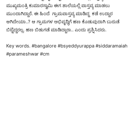
ಮುಖ್ಯಮಂತ್ರಿ ಕುಮಾರಸ್ವಾಮಿ ಈಗ ಶಾಲೆಯಲ್ಲಿ ವಾಸ್ತವ್ಯ ಮಾಡಲು
ಮುಂದಾಗಿದ್ದಾರೆ. ಈ ಹಿಂದೆ ಗ್ರಾಮವಾಸ್ತವ್ಯ ಮಾಡಿದ್ದ ಕಡೆ ಉದ್ದಾರ
ಆಗಿದೇಯಾ..? ಆ ಗ್ರಾಮಗಳ ಅಭಿವೃದ್ಧಿಗೆ ಹಣ ಕೊಡುವುದಾಗಿ ಬುರುಡೆ
ಬಿಟ್ಟಿದ್ದರಲ್ಲ. ಹಣ ಬಿಡುಗಡೆ ಮಾಡಿದ್ದಾರಾ.. ಎಂದು ಪ್ರಶ್ನಿಸಿದರು.
Key words. #bangalore #bsyeddyurappa #siddaramaiah
#parameshwar #cm