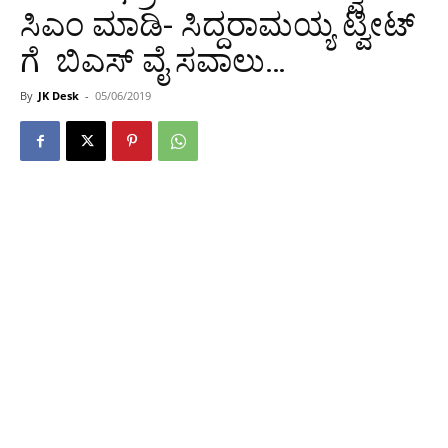
ಸಿಎಂ ಮಾಡಿ- ಸಿದ್ದರಾಮಯ್ಯ ಟ್ವೀಟ್
ಗೆ ಬಿಎಸ್ ವೈ ಸವಾಲು…
By
JK Desk
-
05/06/2019