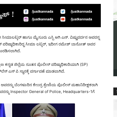
ಸೀಮಾಲಟ್ಕರ್ ಹಾಗೂ ಮೈಸೂರು ಎಸ್ಪಿ ಆಗಿ ಎನ್. ವಿಷ್ಣುವರ್ದನ ಅವರನ್ನ
 ವರಿಷ್ಠಾಧಿಕಾರಿದ್ದ ಸೀಮಾ ಲಟ್ಕರ್, ಇದೀಗ ರಮೇಶ್ ಬಾನೋತ್ ಅವರ
ೊರಡಿಸಲಾಗಿದೆ.
ಣ ಕನ್ನಡ ಜಿಲ್ಲೆಯ ನೂತನ ಪೊಲೀಸ್ ವರಿಷ್ಠಾಧಿಕಾರಿಯಾಗಿ (SP)
ಲೆಸ್ ಎಸ್ ಪಿ ಸ್ಥಾನಕ್ಕೆ ವರ್ಗಾವಣೆ ಮಾಡಲಾಗಿದೆ.
ಅವರನ್ನು ಬೆಂಗಳೂರಿನ ಕೇಂದ್ರ ಶ್ರೇಣಿಯ ಪೊಲೀಸ್ ಮಹಾನಿರೀಕ್ಷಕರಾಗಿ
ವರನ್ನು Inspector General of Police, Headquarters-1ಗೆ