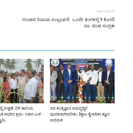
Next article
ಸಂಚಾರ ನಿಯಮ ಉಲ್ಲಂಘನೆ: ಒಂದೇ ತಿಂಗಳಲ್ಲಿ 9 ಕೋಟಿ
ರೂ. ದಂಡ ಸಂಗ್ರಹ
ದ್ದೆ ವೀಕ್ಷಣೆ: ಬೆಳೆ ಹಾನಿಯ
ನವ ತಂತ್ರಜ್ಞಾನ ಅಭಿವೃದ್ಧಿಗೆ
ಿತಿ ಆಧರಿಸಿ ಕ್ರಮ- ಸಚಿವ ಎನ್.
ಪೂರಕವಾಗಿರಬೇಕು: ಶಿಕ್ಷಣ-ಕೈಗಾರಿಕಾ ತಜ್ಞರ
ಾಮಿ
ಅಭಿಮತ