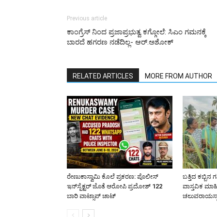
Previous article
ಕಾಂಗ್ರೆಸ್ ನಿಂದ ಪ್ರಜಾಪ್ರಭುತ್ವ ಕಗ್ಗೋಲೆ: ಸಿಎಂ ಗಮನಕ್ಕೆ
ಬಾರದೆ ಹಗರಣ ನಡೆದಿಲ್ಲ- ಆರ್.ಅಶೋಕ್
RELATED ARTICLES
MORE FROM AUTHOR
ರೇಣುಕಾಸ್ವಾಮಿ ಕೊಲೆ ಪ್ರಕರಣ: ಪೊಲೀಸ್
ಬತ್ತಿದ ಕಬ್ಬಿನ ಗ
ಇನ್‌ಸ್ಪೆಕ್ಟರ್‌ ಜೊತೆ ಆರೋಪಿ ಪ್ರದೋಶ್‌ 122
ವಾಸ್ತವಿಕ ಮಾಹ
ಬಾರಿ ವಾಟ್ಸಾಪ್ ಚಾಟ್
ಚಲುವರಾಯಸ್ವ