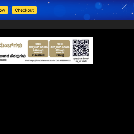
Now
|
Checkout
s