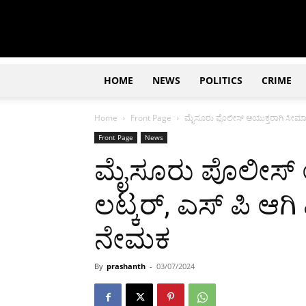
Updates
|
ಕನ್ನಡ
ನ್ಯೂಸ್
|
ಜಸ್ಟ್
HOME
NEWS
POLITICS
CRIME
ಕನ್ನಡ
Home
Front Page
ಮೈಸೂರು ಪೊಲೀಸ್ ಆಯುಕ್ತರಾಗಿ ಸೀಮಾ ಲಟ
Front Page
News
ಮೈಸೂರು ಪೊಲೀಸ್ 
ಲಟ್ಕರ್, ಎಸ್ ಪಿ ಆಗಿ
ನೇಮಕ
By
prashanth
-
03/07/2024