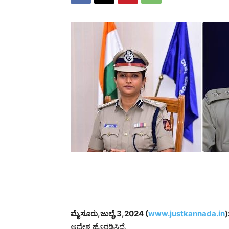
ಮೈಸೂರು,ಜುಲೈ,3,2024 (
www.justkannada.in
)
ಆದೇಶ ಹೊರಡಿಸಿದೆ.