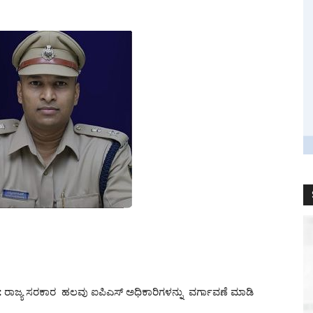
:
ರಾಜ್ಯ ಸರಕಾರ ಹಲವು ಐಪಿಎಸ್ ಅಧಿಕಾರಿಗಳನ್ನು ವರ್ಗಾವಣೆ ಮಾಡಿ