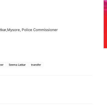
Latkar,Mysore, Police Commissioner
ner
Seema Latkar
transfer