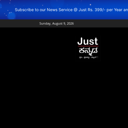
Subscribe to our News Service @ Just Rs. 399/- per Year 
Sunday, August 9, 2026
Just
Kannada
–
Online
Kannada
News
|
Breaking
Kannada
News
|
Karnataka
News
|
Live