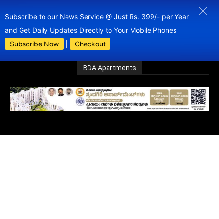
Subscribe to our News Service @ Just Rs. 399/- per Year
and Get Daily Updates Directly to Your Mobile Phones
Subscribe Now
|
Checkout
BDA Apartments