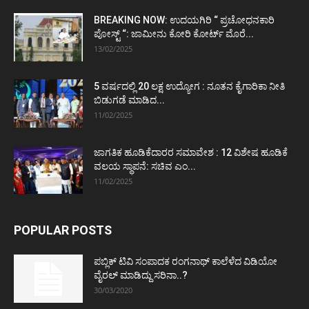
BREAKING NOW: ಉದಯಗಿರಿ “ ಪ್ರಚೋಧನಕಾರಿ
ಪೋಸ್ಟ್‌ “: ಜಾಮೀನು ಕೋರಿ ಕೋರ್ಟ್‌ ಮೊರೆ...
13/02/2025
5 ವರ್ಷದಲ್ಲಿ 20 ಲಕ್ಷ ಉದ್ಯೋಗ : ನೂತನ ಕೈಗಾರಿಕಾ ನೀತಿ
ಬಿಡುಗಡೆ ಮಾಡಿದ...
11/02/2025
ಜಾಗತಿಕ ಹೂಡಿಕೆದಾರರ ಸಮಾವೇಶ : 12 ವಿಶೇಷ ಹೂಡಿಕೆ
ವಲಯ ಸ್ಥಾಪನೆ: ಸಚಿವ ಎಂ...
11/02/2025
POPULAR POSTS
ಪಬ್ಲಿಕ್ ಟಿವಿ ಸಂಪಾದಕ ರಂಗನಾಥ್ ಕಾಲೆಳೆದ ವಿಡಿಯೋ
ವೈರಲ್ ಮಾಡಿದ್ದು ಸರಿನಾ..?
30/03/2020