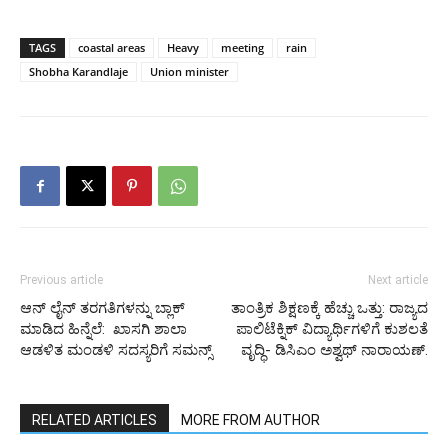
TAGS
coastal areas
Heavy
meeting
rain
Shobha Karandlaje
Union minister
Previous article
Next article
ಆನ್‌ ಲೈನ್ ತರಗತಿಗಳನ್ನು ಬ್ಲಾಕ್
ತಾಂತ್ರಿಕ ಶಿಕ್ಷಣಕ್ಕೆ ಹೆಚ್ಚು ಒತ್ತು: ರಾಜ್ಯದ
ಮಾಡಿದ ಹಿನ್ನೆಲೆ: ಖಾಸಗಿ ಶಾಲಾ
ಪಾಲಿಟೆಕ್ನಿಕ್‌ ವಿದ್ಯಾರ್ಥಿಗಳಿಗೆ ಕುಶಲತೆ
ಆಡಳಿತ ಮಂಡಳಿ ಸದಸ್ಯರಿಗೆ ಸಮನ್ಸ್
ವೃದ್ಧಿ- ಡಿಸಿಎಂ ಅಶ್ವಥ್ ನಾರಾಯಣ್.
RELATED ARTICLES
MORE FROM AUTHOR