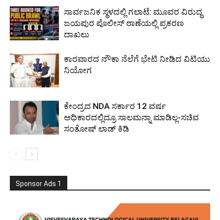
ಸಾರ್ವಜನಿಕ ಸ್ಥಳದಲ್ಲಿ ಗಲಾಟೆ: ಮೂವರ ವಿರುದ್ಧ
ಜಯಪುರ ಪೊಲೀಸ್ ಠಾಣೆಯಲ್ಲಿ ಪ್ರಕರಣ
ದಾಖಲು
ಕಾರವಾರದ ನೌಕಾ ನೆಲೆಗೆ ಭೇಟಿ ನೀಡಿದ ವಿಟಿಯು
ನಿಯೋಗ
ಕೇಂದ್ರದ NDA ಸರ್ಕಾರ 12 ವರ್ಷ
ಅಧಿಕಾರದಲ್ಲಿದ್ರೂ ಸಾಲಮನ್ನಾ ಮಾಡಿಲ್ಲ-ಸಚಿವ
ಸಂತೋಷ್ ಲಾಡ್ ಕಿಡಿ
Sponsor Ads 1