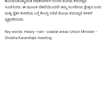
ಹೊಂದಿಸಿಕೊಳ್ಳುವಂತೆ ಅಧಿಕಾರಿಗಳಿಗೆ ಸಂಸದೆ ಶೋಭಾ ಕರಂದ್ಲಾಜೆ
ಸೂಚಿಸಿದರು. ಈ ಮೂಲಕ ದೆಹಲಿಯಿಂದಲೇ ತಮ್ಮ ಸಂಸದೀಯ ಕ್ಷೇತ್ರದ ಜನರ
ಮತ್ತು ರೈತರ ಕಾಳಜಿಯ ಬಗ್ಗೆ ಕೇಂದ್ರ ಸಚಿವೆ ಶೋಭಾ ಕರಂದ್ಲಾಜೆ ಕಳಕಳಿ
ವ್ಯಕ್ತಪಡಿಸಿದರು.
Key words: Heavy –rain- coastal areas-Union Minister -
Shobha Karandlaje-meeting