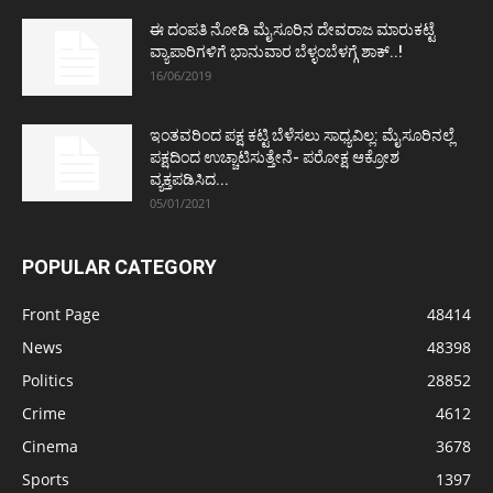
ಈ ದಂಪತಿ ನೋಡಿ ಮೈಸೂರಿನ ದೇವರಾಜ ಮಾರುಕಟ್ಟೆ
ವ್ಯಾಪಾರಿಗಳಿಗೆ ಭಾನುವಾರ ಬೆಳ್ಳಂಬೆಳಗ್ಗೆ ಶಾಕ್..!
16/06/2019
ಇಂತವರಿಂದ ಪಕ್ಷ ಕಟ್ಟಿ ಬೆಳೆಸಲು ಸಾಧ್ಯವಿಲ್ಲ: ಮೈಸೂರಿನಲ್ಲೆ
ಪಕ್ಷದಿಂದ ಉಚ್ಚಾಟಿಸುತ್ತೇನೆ- ಪರೋಕ್ಷ ಆಕ್ರೋಶ
ವ್ಯಕ್ತಪಡಿಸಿದ...
05/01/2021
POPULAR CATEGORY
Front Page
48414
News
48398
Politics
28852
Crime
4612
Cinema
3678
Sports
1397