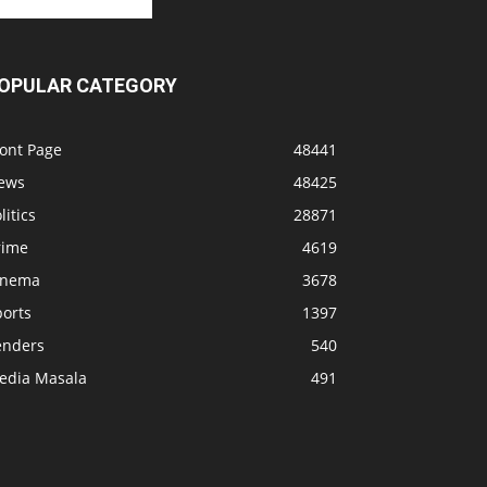
OPULAR CATEGORY
ront Page
48441
ews
48425
litics
28871
rime
4619
inema
3678
ports
1397
enders
540
edia Masala
491