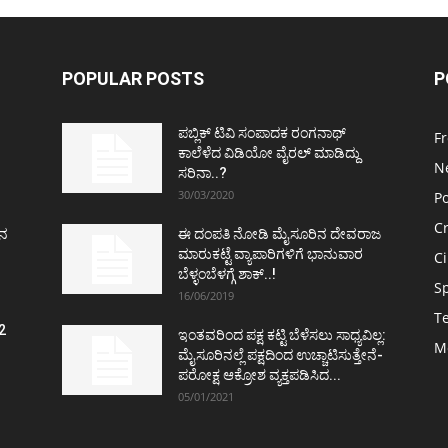
POPULAR POSTS
P
ಪಬ್ಲಿಕ್ ಟಿವಿ ಸಂಪಾದಕ ರಂಗನಾಥ್
F
ಕಾಲೆಳೆದ ವಿಡಿಯೋ ವೈರಲ್ ಮಾಡಿದ್ದು
N
ಸರಿನಾ..?
30/03/2020
Po
C
ತನ
ಈ ದಂಪತಿ ನೋಡಿ ಮೈಸೂರಿನ ದೇವರಾಜ
ಮಾರುಕಟ್ಟೆ ವ್ಯಾಪಾರಿಗಳಿಗೆ ಭಾನುವಾರ
C
ಬೆಳ್ಳಂಬೆಳಗ್ಗೆ ಶಾಕ್..!
S
16/06/2019
T
2
ಇಂತವರಿಂದ ಪಕ್ಷ ಕಟ್ಟಿ ಬೆಳೆಸಲು ಸಾಧ್ಯವಿಲ್ಲ:
M
ವ
ಮೈಸೂರಿನಲ್ಲೆ ಪಕ್ಷದಿಂದ ಉಚ್ಚಾಟಿಸುತ್ತೇನೆ-
ಪರೋಕ್ಷ ಆಕ್ರೋಶ ವ್ಯಕ್ತಪಡಿಸಿದ...
05/01/2021