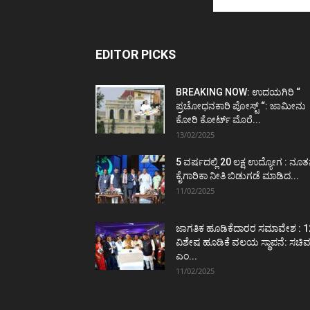
EDITOR PICKS
BREAKING NOW: ಉದಯಗಿರಿ “
ಪ್ರಚೋಧನಕಾರಿ ಪೋಸ್ಟ್‌ “: ಜಾಮೀನು
ಕೋರಿ ಕೋರ್ಟ್‌ ಮೊರೆ...
13/02/2025
5 ವರ್ಷದಲ್ಲಿ 20 ಲಕ್ಷ ಉದ್ಯೋಗ : ನೂ
ಕೈಗಾರಿಕಾ ನೀತಿ ಬಿಡುಗಡೆ ಮಾಡಿದ...
11/02/2025
ಜಾಗತಿಕ ಹೂಡಿಕೆದಾರರ ಸಮಾವೇಶ : 1
ವಿಶೇಷ ಹೂಡಿಕೆ ವಲಯ ಸ್ಥಾಪನೆ: ಸಚಿ
ಎಂ...
11/02/2025