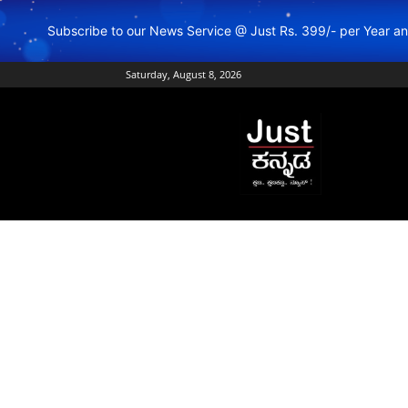
Subscribe to our News Service @ Just Rs. 399/- per Year 
Saturday, August 8, 2026
Just
Kannada
–
Online
Kannada
News
|
Breaking
Kannada
News
|
Karnataka
News
|
Live