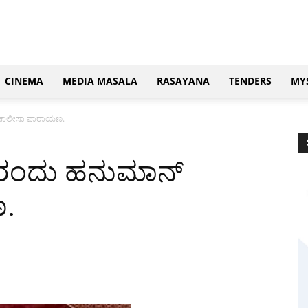
CINEMA
MEDIA MASALA
RASAYANA
TENDERS
MY
್ ಚಾಲೀಸಾ ಪಾರಾಯಣ.
4 ರಂದು ಹನುಮಾನ್
.