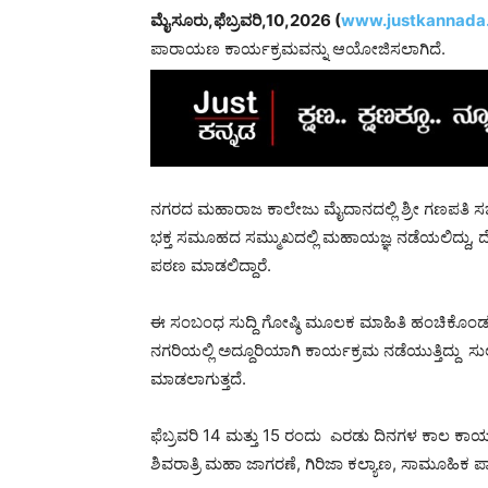
ಮೈಸೂರು,ಫೆಬ್ರವರಿ,10,2026 (
www.justkannada.
ಪಾರಾಯಣ ಕಾರ್ಯಕ್ರಮವನ್ನು ಆಯೋಜಿಸಲಾಗಿದೆ.
ನಗರದ ಮಹಾರಾಜ ಕಾಲೇಜು ಮೈದಾನದಲ್ಲಿ ಶ್ರೀ ಗಣಪತಿ ಸಚ್ಚಿ
ಭಕ್ತ ಸಮೂಹದ ಸಮ್ಮುಖದಲ್ಲಿ ಮಹಾಯಜ್ಞ ನಡೆಯಲಿದ್ದು, ದ
ಪಠಣ ಮಾಡಲಿದ್ದಾರೆ.
ಈ ಸಂಬಂಧ ಸುದ್ದಿ ಗೋಷ್ಠಿ ಮೂಲಕ ಮಾಹಿತಿ ಹಂಚಿಕೊಂಡ ಶ್
ನಗರಿಯಲ್ಲಿ ಅದ್ದೂರಿಯಾಗಿ ಕಾರ್ಯಕ್ರಮ ನಡೆಯುತ್ತಿದ್ದು
ಮಾಡಲಾಗುತ್ತದೆ.
ಫೆಬ್ರವರಿ 14 ಮತ್ತು 15 ರಂದು ಎರಡು ದಿನಗಳ ಕಾಲ ಕಾರ
ಶಿವರಾತ್ರಿ ಮಹಾ ಜಾಗರಣೆ, ಗಿರಿಜಾ ಕಲ್ಯಾಣ, ಸಾಮೂಹಿಕ