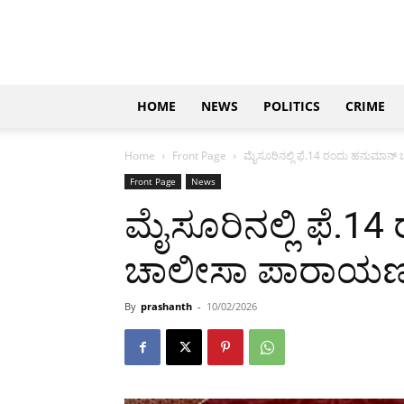
Updates
|
ಕನ್ನಡ
ನ್ಯೂಸ್
|
ಜಸ್ಟ್
HOME
NEWS
POLITICS
CRIME
ಕನ್ನಡ
Home
Front Page
ಮೈಸೂರಿನಲ್ಲಿ ಫೆ.14 ರಂದು ಹನುಮಾನ
Front Page
News
ಮೈಸೂರಿನಲ್ಲಿ ಫೆ.1
ಚಾಲೀಸಾ ಪಾರಾಯಣ
By
prashanth
-
10/02/2026