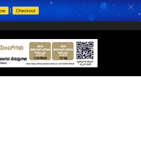
Now
|
Checkout
s