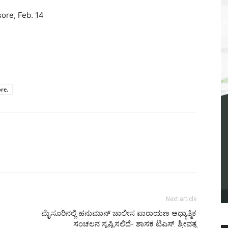
ore, Feb. 14
re.
Next article
ಮೈಸೂರಿನಲ್ಲಿ ಹನುಮಾನ್ ಚಾಲೀಸ ಪಾರಾಯಣ ಆಧ್ಯಾತ್ಮಿಕ
ಸಂಚಲನ ಸೃಷ್ಟಿಸಲಿದೆ- ಶಾಸಕ ಟಿಎಸ್. ಶ್ರೀವತ್ಸ