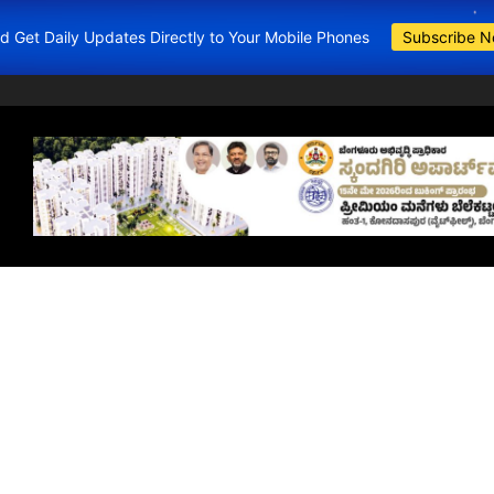
and Get Daily Updates Directly to Your Mobile Phones
Subscribe 
BDA Apartment