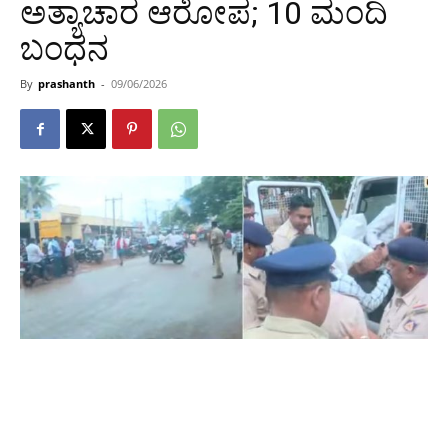
ಅತ್ಯಾಚಾರ ಆರೋಪ; 10 ಮಂದಿ
ಬಂಧನ
By
prashanth
-
09/06/2026