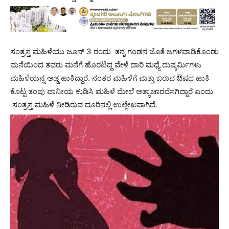
ಸಂತ್ರಸ್ತ ಮಹಿಳೆಯು ಜೂನ್ 3 ರಂದು ತನ್ನ ಗಂಡನ ಜೊತೆ ಜಗಳವಾಡಿಕೊಂಡು
ಮನೆಯಿಂದ ತವರು ಮನೆಗೆ ಹೊರಟಿದ್ದ ವೇಳೆ ದಾರಿ ಮಧ್ಯೆ ದುಷ್ಕರ್ಮಿಗಳು
ಮಹಿಳೆಯನ್ನ ಅಡ್ಡ ಹಾಕಿದ್ದಾರೆ. ನಂತರ ಮಹಿಳೆಗೆ ಮತ್ತು ಬರುವ ಔಷಧ ಹಾಕಿ
ಕೊಟ್ಟ ತಂಪು ಪಾನೀಯ ಕುಡಿಸಿ ಮಹಿಳೆ ಮೇಲೆ ಅತ್ಯಾಚಾರವೆಸಗಿದ್ದಾರೆ ಎಂದು
ಸಂತ್ರಸ್ತ ಮಹಿಳೆ ನೀಡಿರುವ ದೂರಿನಲ್ಲಿ ಉಲ್ಲೇಖವಾಗಿದೆ.