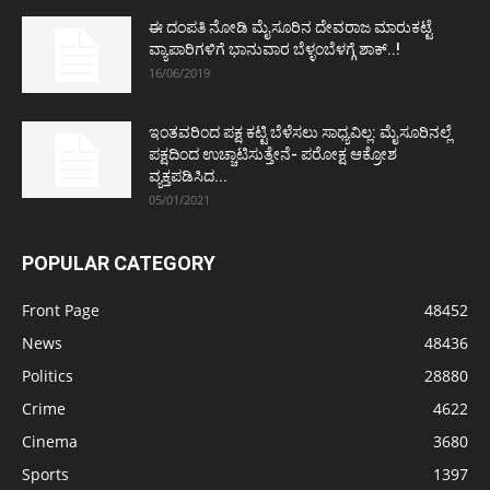
ಈ ದಂಪತಿ ನೋಡಿ ಮೈಸೂರಿನ ದೇವರಾಜ ಮಾರುಕಟ್ಟೆ
ವ್ಯಾಪಾರಿಗಳಿಗೆ ಭಾನುವಾರ ಬೆಳ್ಳಂಬೆಳಗ್ಗೆ ಶಾಕ್..!
16/06/2019
ಇಂತವರಿಂದ ಪಕ್ಷ ಕಟ್ಟಿ ಬೆಳೆಸಲು ಸಾಧ್ಯವಿಲ್ಲ: ಮೈಸೂರಿನಲ್ಲೆ
ಪಕ್ಷದಿಂದ ಉಚ್ಚಾಟಿಸುತ್ತೇನೆ- ಪರೋಕ್ಷ ಆಕ್ರೋಶ
ವ್ಯಕ್ತಪಡಿಸಿದ...
05/01/2021
POPULAR CATEGORY
Front Page
48452
News
48436
Politics
28880
Crime
4622
Cinema
3680
Sports
1397