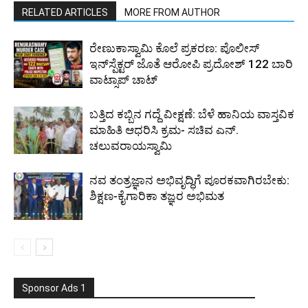
RELATED ARTICLES
MORE FROM AUTHOR
ರೇಣುಕಾಸ್ವಾಮಿ ಕೊಲೆ ಪ್ರಕರಣ: ಪೊಲೀಸ್
ಇನ್‌ಸ್ಪೆಕ್ಟರ್‌ ಜೊತೆ ಆರೋಪಿ ಪ್ರದೋಶ್‌ 122 ಬಾರಿ
ವಾಟ್ಸಾಪ್ ಚಾಟ್
ಬತ್ತಿದ ಕಬ್ಬಿನ ಗದ್ದೆ ವೀಕ್ಷಣೆ: ಬೆಳೆ ಹಾನಿಯ ವಾಸ್ತವಿಕ
ಮಾಹಿತಿ ಆಧರಿಸಿ ಕ್ರಮ- ಸಚಿವ ಎನ್.
ಚಲುವರಾಯಸ್ವಾಮಿ
ನವ ತಂತ್ರಜ್ಞಾನ ಅಭಿವೃದ್ಧಿಗೆ ಪೂರಕವಾಗಿರಬೇಕು:
ಶಿಕ್ಷಣ-ಕೈಗಾರಿಕಾ ತಜ್ಞರ ಅಭಿಮತ
Sponsor Ads 1