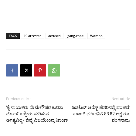
TAGS
10 arrested
accused
gang-rape
Woman
Previous article
Next article
‘ಕೈ’ನಾಯಕರು ದೇವೇಗೌಡರ ಕುರಿತು
ಡಿಜಿಟಲ್ ಅರೆಸ್ಟ್ ಹೆಸರಿನಲ್ಲಿ ವಂಚನೆ:
ಮೊಸಳೆ ಕಣ್ಣೀರು ಸುರಿಸುವ
ಸರ್ಕಾರಿ ನೌಕರನಿಗೆ 83.82 ಲಕ್ಷ ರೂ.
ಅಗತ್ಯವಿಲ್ಲ- ಬಿವೈ ವಿಜಯೇಂದ್ರ ಟಾಂಗ್
ಪಂಗನಾಮ