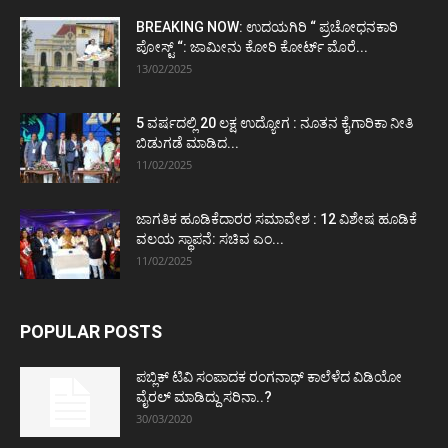
BREAKING NOW: ಉದಯಗಿರಿ “ ಪ್ರಚೋಧನಕಾರಿ
ಪೋಸ್ಟ್‌ “: ಜಾಮೀನು ಕೋರಿ ಕೋರ್ಟ್‌ ಮೊರೆ...
13/02/2025
5 ವರ್ಷದಲ್ಲಿ 20 ಲಕ್ಷ ಉದ್ಯೋಗ : ನೂತನ ಕೈಗಾರಿಕಾ ನೀತಿ
ಬಿಡುಗಡೆ ಮಾಡಿದ...
11/02/2025
ಜಾಗತಿಕ ಹೂಡಿಕೆದಾರರ ಸಮಾವೇಶ : 12 ವಿಶೇಷ ಹೂಡಿಕೆ
ವಲಯ ಸ್ಥಾಪನೆ: ಸಚಿವ ಎಂ...
11/02/2025
POPULAR POSTS
ಪಬ್ಲಿಕ್ ಟಿವಿ ಸಂಪಾದಕ ರಂಗನಾಥ್ ಕಾಲೆಳೆದ ವಿಡಿಯೋ
ವೈರಲ್ ಮಾಡಿದ್ದು ಸರಿನಾ..?
30/03/2020