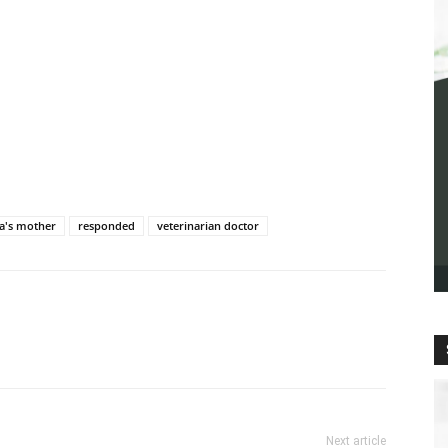
a's mother
responded
veterinarian doctor
Next article