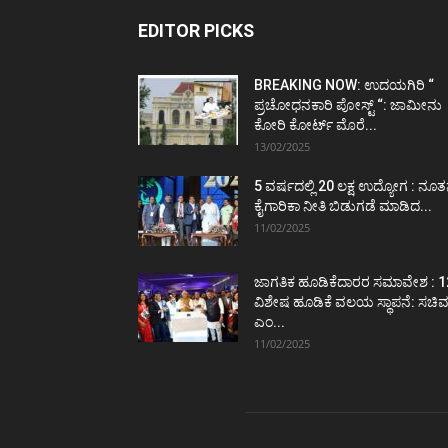
EDITOR PICKS
BREAKING NOW: ಉದಯಗಿರಿ “
ಪ್ರಚೋಧನಕಾರಿ ಪೋಸ್ಟ್‌ “: ಜಾಮೀನು
ಕೋರಿ ಕೋರ್ಟ್‌ ಮೊರೆ...
13/02/2025
5 ವರ್ಷದಲ್ಲಿ 20 ಲಕ್ಷ ಉದ್ಯೋಗ : ನೂ
ಕೈಗಾರಿಕಾ ನೀತಿ ಬಿಡುಗಡೆ ಮಾಡಿದ...
11/02/2025
ಜಾಗತಿಕ ಹೂಡಿಕೆದಾರರ ಸಮಾವೇಶ : 1
ವಿಶೇಷ ಹೂಡಿಕೆ ವಲಯ ಸ್ಥಾಪನೆ: ಸಚಿ
ಎಂ...
11/02/2025