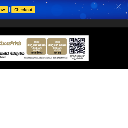
Now
|
Checkout
s