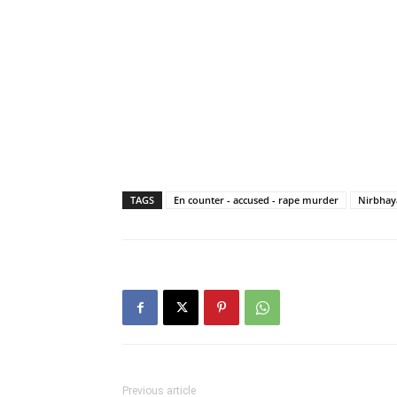
TAGS
En counter - accused - rape murder
Nirbhay
Previous article