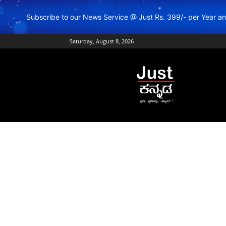
Subscribe to our News Service @ Just Rs. 399/- per Year 
Saturday, August 8, 2026
Just
Kannada
–
Online
Kannada
News
|
Breaking
Kannada
News
|
Karnataka
News
|
Live