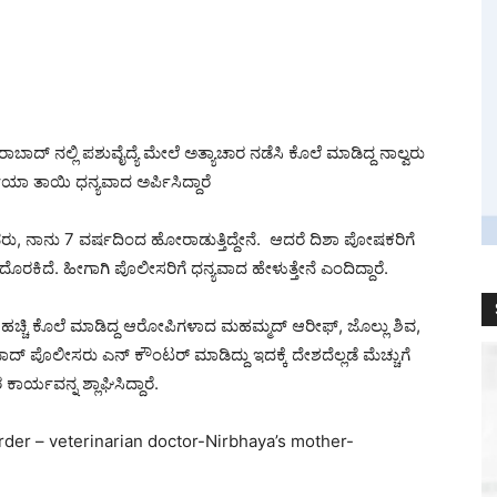
ಾಬಾದ್ ನಲ್ಲಿ ಪಶುವೈದ್ಯೆ ಮೇಲೆ ಅತ್ಯಾಚಾರ ನಡೆಸಿ ಕೊಲೆ ಮಾಡಿದ್ದ ನಾಲ್ವರು
ಾ ತಾಯಿ ಧನ್ಯವಾದ ಅರ್ಪಿಸಿದ್ದಾರೆ
ುವ ಅವರು, ನಾನು 7 ವರ್ಷದಿಂದ ಹೋರಾಡುತ್ತಿದ್ದೇನೆ. ಆದರೆ ದಿಶಾ ಪೋಷಕರಿಗೆ
ಯ ದೊರಕಿದೆ. ಹೀಗಾಗಿ ಪೊಲೀಸರಿಗೆ ಧನ್ಯವಾದ ಹೇಳುತ್ತೇನೆ ಎಂದಿದ್ದಾರೆ.
ಕಿಹಚ್ಚಿ ಕೊಲೆ ಮಾಡಿದ್ದ ಆರೋಪಿಗಳಾದ ಮಹಮ್ಮದ್‌ ಆರೀಫ್‌, ಜೊಲ್ಲು ಶಿವ,
ದ್ ಪೊಲೀಸರು ಎನ್ ಕೌಂಟರ್ ಮಾಡಿದ್ದು ಇದಕ್ಕೆ ದೇಶದೆಲ್ಲಡೆ ಮೆಚ್ಚುಗೆ
ರ್ಯವನ್ನ ಶ್ಲಾಘಿಸಿದ್ದಾರೆ.
der – veterinarian doctor-Nirbhaya’s mother-