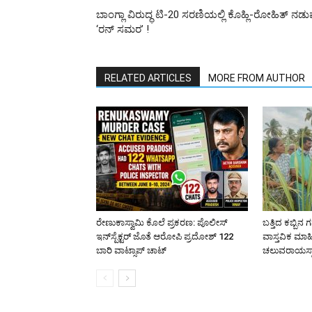
ಬಾಂಗ್ಲಾ ವಿರುದ್ಧ ಟಿ-20 ಸರಣಿಯಲ್ಲಿ ಕೊಹ್ಲಿ-ರೋಹಿತ್ ನಡು
‘ರನ್ ಸಮರ’ !
RELATED ARTICLES
MORE FROM AUTHOR
ರೇಣುಕಾಸ್ವಾಮಿ ಕೊಲೆ ಪ್ರಕರಣ: ಪೊಲೀಸ್
ಬತ್ತಿದ ಕಬ್ಬಿನ ಗ
ಇನ್‌ಸ್ಪೆಕ್ಟರ್‌ ಜೊತೆ ಆರೋಪಿ ಪ್ರದೋಶ್‌ 122
ವಾಸ್ತವಿಕ ಮಾಹ
ಬಾರಿ ವಾಟ್ಸಾಪ್ ಚಾಟ್
ಚಲುವರಾಯಸ್ವ