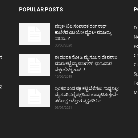
POPULAR POSTS
P
ಪಬ್ಲಿಕ್ ಟಿವಿ ಸಂಪಾದಕ ರಂಗನಾಥ್
F
ಕಾಲೆಳೆದ ವಿಡಿಯೋ ವೈರಲ್ ಮಾಡಿದ್ದು
N
ಸರಿನಾ..?
30/03/2020
Po
C
ತನ
ಈ ದಂಪತಿ ನೋಡಿ ಮೈಸೂರಿನ ದೇವರಾಜ
ಮಾರುಕಟ್ಟೆ ವ್ಯಾಪಾರಿಗಳಿಗೆ ಭಾನುವಾರ
C
ಬೆಳ್ಳಂಬೆಳಗ್ಗೆ ಶಾಕ್..!
S
16/06/2019
T
2
ಇಂತವರಿಂದ ಪಕ್ಷ ಕಟ್ಟಿ ಬೆಳೆಸಲು ಸಾಧ್ಯವಿಲ್ಲ:
M
ವ
ಮೈಸೂರಿನಲ್ಲೆ ಪಕ್ಷದಿಂದ ಉಚ್ಚಾಟಿಸುತ್ತೇನೆ-
ಪರೋಕ್ಷ ಆಕ್ರೋಶ ವ್ಯಕ್ತಪಡಿಸಿದ...
05/01/2021