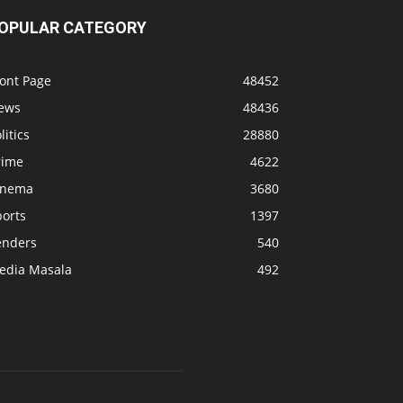
OPULAR CATEGORY
ront Page
48452
ews
48436
litics
28880
rime
4622
inema
3680
ports
1397
enders
540
edia Masala
492