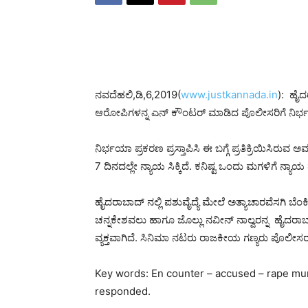
ನವದೆಹಲಿ,ಡಿ,6,2019(
www.justkannada.in
): ಹೈದರ
ಆರೋಪಿಗಳನ್ನ ಎನ್ ಕೌಂಟರ್ ಮಾಡಿದ ಪೊಲೀಸರಿಗೆ ನಿರ್ಭಯ
ನಿರ್ಭಯಾ ಪ್ರಕರಣ ಪ್ರಸ್ತಾಪಿಸಿ ಈ ಬಗ್ಗೆ ಪ್ರತಿಕ್ರಿಯಿಸಿರ
7 ದಿನದಲ್ಲೇ ನ್ಯಾಯ ಸಿಕ್ಕಿದೆ. ಕನಿಷ್ಟ ಒಂದು ಮಗಳಿಗೆ ನ್ಯಾ
ಹೈದರಾಬಾದ್ ನಲ್ಲಿ ಪಶುವೈದ್ಯೆ ಮೇಲೆ ಅತ್ಯಾಚಾರವೆಸಗಿ ಬೆಂ
ಚನ್ನಕೇಶವಲು ಹಾಗೂ ಜೊಲ್ಲು ನವೀನ್‌ ನಾಲ್ವರನ್ನ ಹೈದರಾಬಾ
ವ್ಯಕ್ತವಾಗಿದೆ. ಸಿನಿಮಾ ನಟರು ರಾಜಕೀಯ ಗಣ್ಯರು ಪೊಲೀಸರ ಕಾ
Key words: En counter – accused – rape mur
responded.