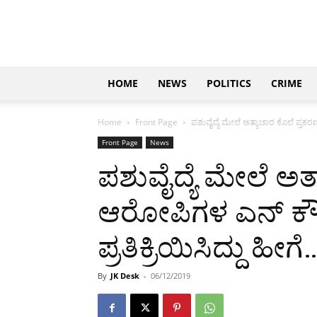
Updates
|
ಕನ್ನಡ
ನ್ಯೂಸ್
|
ಜಸ್ಟ್
HOME
NEWS
POLITICS
CRIME
ಕನ್ನಡ
Home
Front Page
ಪಶುವೈದ್ಯೆ ಮೇಲೆ ಅತ್ಯಾಚಾರ ಕೊಲೆ ಪ್ರಕ
Front Page
News
ಪಶುವೈದ್ಯೆ ಮೇಲೆ ಅತ
ಆರೋಪಿಗಳ ಎನ್ ಕೌ
ಪ್ರತಿಕ್ರಿಯಿಸಿದ್ದು ಹೀಗೆ
By
JK Desk
-
06/12/2019