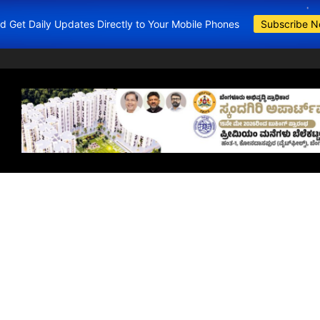
and Get Daily Updates Directly to Your Mobile Phones
Subscribe 
BDA Apartment