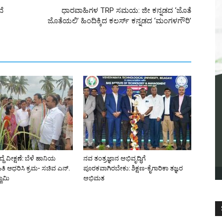
ವೆ
ಧಾರವಾಹಿಗಳ TRP ಸಮಯ: ಜೀ ಕನ್ನಡದ ‘ಜೊತೆ
ಜೊತೆಯಲಿ’ ಹಿಂದಿಕ್ಕಿದ ಕಲರ್ಸ್ ಕನ್ನಡದ ‘ಮಂಗಳಗೌರಿ’
ದ್ದೆ ವೀಕ್ಷಣೆ: ಬೆಳೆ ಹಾನಿಯ
ನವ ತಂತ್ರಜ್ಞಾನ ಅಭಿವೃದ್ಧಿಗೆ
ಿತಿ ಆಧರಿಸಿ ಕ್ರಮ- ಸಚಿವ ಎನ್.
ಪೂರಕವಾಗಿರಬೇಕು: ಶಿಕ್ಷಣ-ಕೈಗಾರಿಕಾ ತಜ್ಞರ
ಾಮಿ
ಅಭಿಮತ