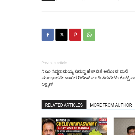
Previous article
ಸಿಎಂ ಸಿದ್ದರಾಮಯ್ಯ ವಿರುದ್ದ ಹೆಚ್.ಡಿಕೆ ಆರೋಪ: ಮನೆ
ಮುಂಭಾಗವೇ ದಾಖಲೆ ರಿಲೀಸ್ ಮಾಡಿ ತಿರುಗೇಟು ಕೊಟ್ಟ ಎ
ಲಕ್ಷ್ಮಣ್
RELATED ARTICLES
MORE FROM AUTHOR