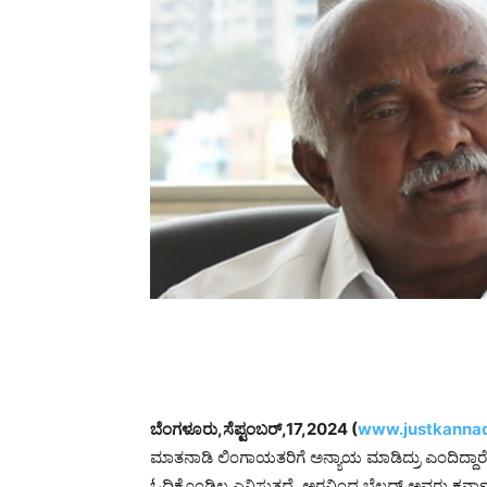
ಬೆಂಗಳೂರು,ಸೆಪ್ಟಂಬರ್,17,2024 (
www.justkannad
ಮಾತನಾಡಿ ಲಿಂಗಾಯತರಿಗೆ ಅನ್ಯಾಯ ಮಾಡಿದ್ರು ಎಂದಿದ್ದಾರೆ. ವಿ
ಓದಿಕೊಂಡಿಲ್ಲ ಎನಿಸುತ್ತದೆ. ಅರವಿಂದ ಬೆಲ್ಲದ್ ಅವರು ಕ