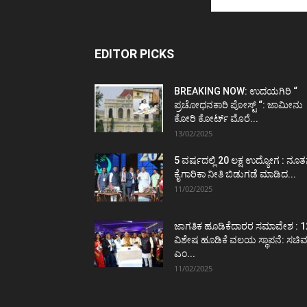
EDITOR PICKS
BREAKING NOW: ಉದಯಗಿರಿ “
ಪ್ರಚೋಧನಕಾರಿ ಪೋಸ್ಟ್‌ “: ಜಾಮೀನು
ಕೋರಿ ಕೋರ್ಟ್‌ ಮೊರೆ...
13/02/2025
5 ವರ್ಷದಲ್ಲಿ 20 ಲಕ್ಷ ಉದ್ಯೋಗ : ನೂ
ಕೈಗಾರಿಕಾ ನೀತಿ ಬಿಡುಗಡೆ ಮಾಡಿದ...
11/02/2025
ಜಾಗತಿಕ ಹೂಡಿಕೆದಾರರ ಸಮಾವೇಶ : 1
ವಿಶೇಷ ಹೂಡಿಕೆ ವಲಯ ಸ್ಥಾಪನೆ: ಸಚಿ
ಎಂ...
11/02/2025