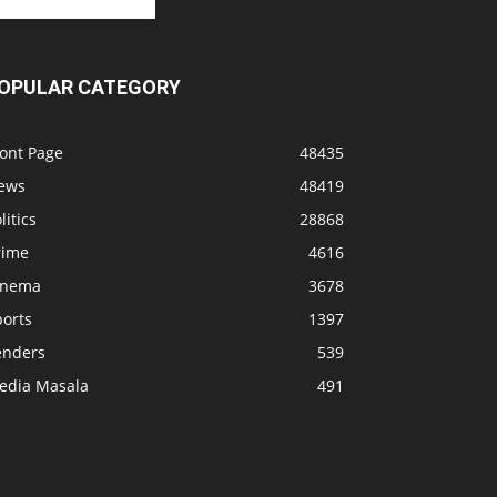
OPULAR CATEGORY
ront Page
48435
ews
48419
litics
28868
rime
4616
inema
3678
ports
1397
enders
539
edia Masala
491