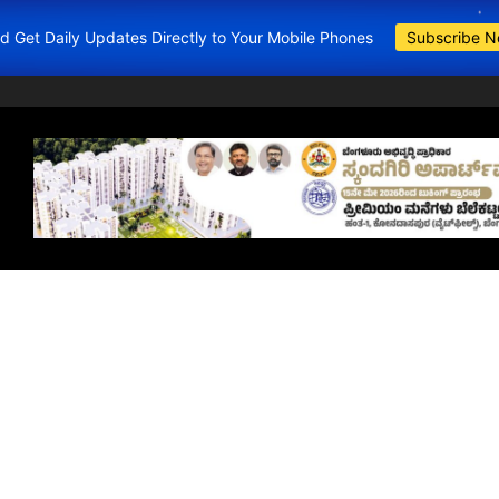
and Get Daily Updates Directly to Your Mobile Phones
Subscribe 
BDA Apartment