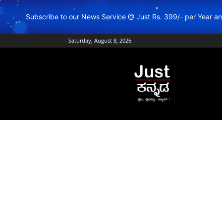
Subscribe to our News Service @ Just Rs. 399/- per Year 
Saturday, August 8, 2026
Just
Kannada
–
Online
Kannada
News
|
Breaking
Kannada
News
|
Karnataka
News
|
Live