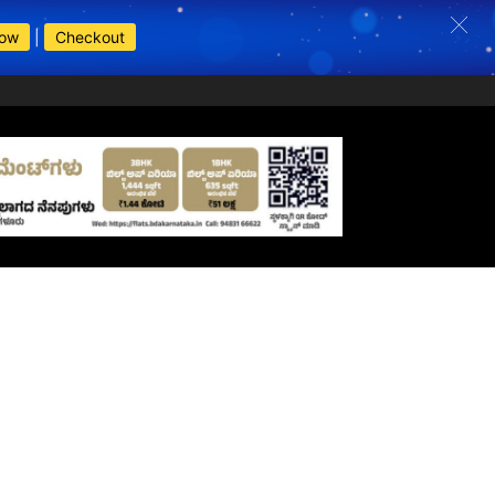
Now
|
Checkout
s