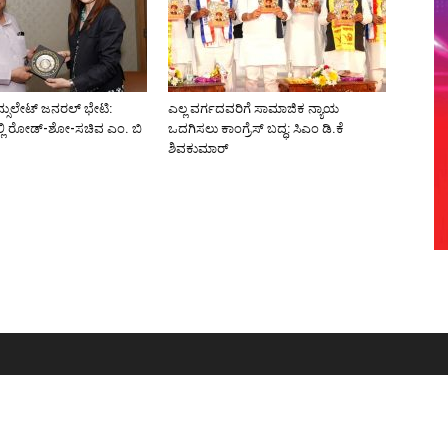
್ಸುಲೇಟ್ ಜನರಲ್ ಭೇಟಿ:
ಎಲ್ಲ ವರ್ಗದವರಿಗೆ ಸಾಮಾಜಿಕ ನ್ಯಾಯ
್ಲಿ ರೋಡ್-ಶೋ-ಸಚಿವ ಎಂ. ಬಿ
ಒದಗಿಸಲು ಕಾಂಗ್ರೆಸ್ ಬದ್ಧ: ಸಿಎಂ ಡಿ.ಕೆ
ಶಿವಕುಮಾರ್