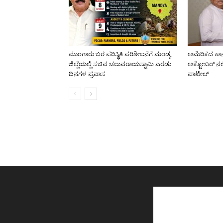
ಮುಂಗಾರು ಬರ ಪರಿಸ್ಥಿತಿ ಪರಿಶೀಲನೆಗೆ ಮಂಡ್ಯ
ಅಮೆರಿಕದ ಕಾನ
ಜಿಲ್ಲೆಯಲ್ಲಿ ಸಚಿವ ಚಲುವರಾಯಸ್ವಾಮಿ ಎರಡು
ಅಕ್ಟೋಬರ್ ನಲ
ದಿನಗಳ ಪ್ರವಾಸ
ಪಾಟೀಲ್