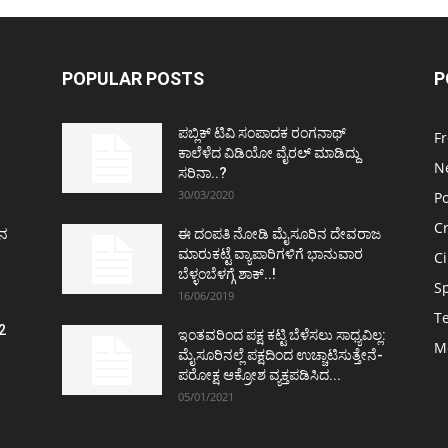
POPULAR POSTS
P
ಪಬ್ಲಿಕ್ ಟಿವಿ ಸಂಪಾದಕ ರಂಗನಾಥ್
F
ಕಾಲೆಳೆದ ವಿಡಿಯೋ ವೈರಲ್ ಮಾಡಿದ್ದು
N
ಸರಿನಾ..?
30/03/2020
Po
C
ತನ
ಈ ದಂಪತಿ ನೋಡಿ ಮೈಸೂರಿನ ದೇವರಾಜ
ಮಾರುಕಟ್ಟೆ ವ್ಯಾಪಾರಿಗಳಿಗೆ ಭಾನುವಾರ
C
ಬೆಳ್ಳಂಬೆಳಗ್ಗೆ ಶಾಕ್..!
S
16/06/2019
T
2
ಇಂತವರಿಂದ ಪಕ್ಷ ಕಟ್ಟಿ ಬೆಳೆಸಲು ಸಾಧ್ಯವಿಲ್ಲ:
M
ವ
ಮೈಸೂರಿನಲ್ಲೆ ಪಕ್ಷದಿಂದ ಉಚ್ಚಾಟಿಸುತ್ತೇನೆ-
ಪರೋಕ್ಷ ಆಕ್ರೋಶ ವ್ಯಕ್ತಪಡಿಸಿದ...
05/01/2021