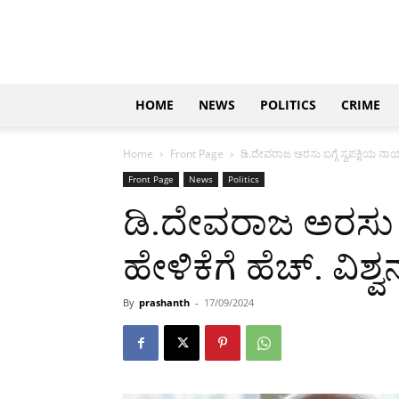
Updates
|
ಕನ್ನಡ
ನ್ಯೂಸ್
|
ಜಸ್ಟ್
HOME
NEWS
POLITICS
CRIME
ಕನ್ನಡ
Home
Front Page
ಡಿ.ದೇವರಾಜ ಅರಸು ಬಗ್ಗೆ ಸ್ವಪಕ್ಷಿಯ ನಾಯಕ
Front Page
News
Politics
ಡಿ.ದೇವರಾಜ ಅರಸು ಬ
ಹೇಳಿಕೆಗೆ ಹೆಚ್. ವಿಶ್ವ
By
prashanth
-
17/09/2024