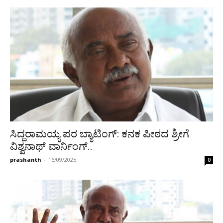
ಸಿದ್ದರಾಮಯ್ಯ ಪರ ಬ್ಯಾಟಿಂಗ್: ಕನಕ ಪೀಠದ ಶ್ರೀಗೆ
ವಿಶ್ವನಾಥ್ ವಾರ್ನಿಂಗ್..
prashanth
-
16/09/2025
0