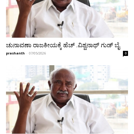
ಚುನಾವಣಾ ರಾಜಕೀಯಕ್ಕೆ ಹೆಚ್ .ವಿಶ್ವನಾಥ್ ಗುಡ್ ಬೈ
prashanth
-
07/05/2026
0