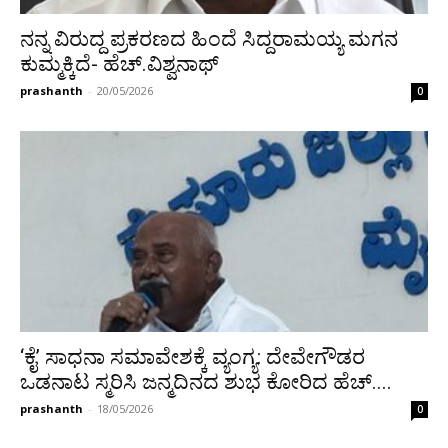
ನನ್ನ ವಿರುದ್ದ ಪ್ರಕರಣದ ಹಿಂದೆ ಸಿದ್ದರಾಮಯ್ಯ ಮಗನ
ಕುಮ್ಮಕ್ಕಿದೆ- ಹೆಚ್.ವಿಶ್ವನಾಥ್
prashanth
-
20/05/2026
0
‘ಕೈ’ ಸಾಧನಾ ಸಮಾವೇಶಕ್ಕೆ ವ್ಯಂಗ್ಯ: ದೇವೇಗೌಡರ
ಒಡನಾಟ ಸ್ಮರಿಸಿ ಜನ್ಮದಿನದ ಶುಭ ಕೋರಿದ ಹೆಚ್....
prashanth
-
18/05/2026
0