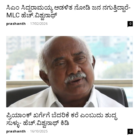
ಸಿಎಂ ಸಿದ್ದರಾಮಯ್ಯ ಆಡಳಿತ ನೋಡಿ ಜನ ನಗುತ್ತಿದ್ದಾರೆ-
MLC ಹೆಚ್.ವಿಶ್ವನಾಥ್
prashanth
-
17/02/2026
0
ಪ್ರಿಯಾಂಕ್ ಖರ್ಗೆಗೆ ಬೆದರಿಕೆ ಕರೆ ಎಂಬುದು ಶುದ್ಧ
ಸುಳ್ಳು- ಹೆಚ್.ವಿಶ್ವನಾಥ್ ಕಿಡಿ
prashanth
-
16/10/2025
0