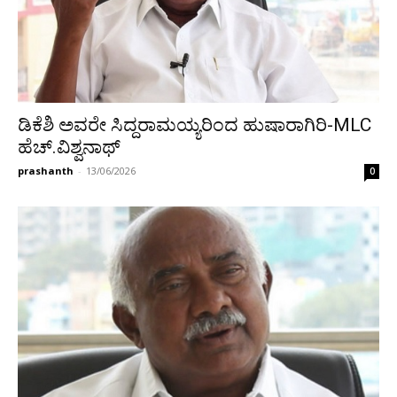
ಡಿಕೆಶಿ ಅವರೇ ಸಿದ್ದರಾಮಯ್ಯರಿಂದ ಹುಷಾರಾಗಿರಿ-MLC
ಹೆಚ್.ವಿಶ್ವನಾಥ್
prashanth
-
13/06/2026
0