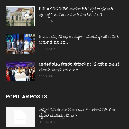
BREAKING NOW: ಉದಯಗಿರಿ “ ಪ್ರಚೋಧನಕಾರಿ
ಪೋಸ್ಟ್‌ “: ಜಾಮೀನು ಕೋರಿ ಕೋರ್ಟ್‌ ಮೊರೆ...
13/02/2025
5 ವರ್ಷದಲ್ಲಿ 20 ಲಕ್ಷ ಉದ್ಯೋಗ : ನೂತನ ಕೈಗಾರಿಕಾ ನೀತಿ
ಬಿಡುಗಡೆ ಮಾಡಿದ...
11/02/2025
ಜಾಗತಿಕ ಹೂಡಿಕೆದಾರರ ಸಮಾವೇಶ : 12 ವಿಶೇಷ ಹೂಡಿಕೆ
ವಲಯ ಸ್ಥಾಪನೆ: ಸಚಿವ ಎಂ...
11/02/2025
POPULAR POSTS
ಪಬ್ಲಿಕ್ ಟಿವಿ ಸಂಪಾದಕ ರಂಗನಾಥ್ ಕಾಲೆಳೆದ ವಿಡಿಯೋ
ವೈರಲ್ ಮಾಡಿದ್ದು ಸರಿನಾ..?
30/03/2020