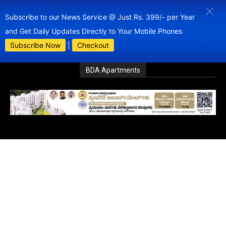
Subscribe to our News Service @ Just Rs. 399/- per Year
and Get Daily Updates Directly to Your Mobile Phones
Subscribe Now
|
Checkout
BDA Apartments