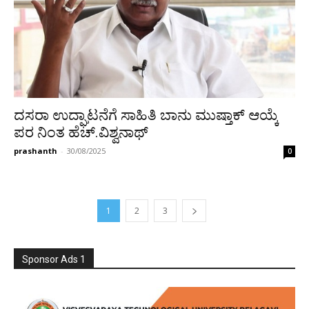
ದಸರಾ ಉದ್ಘಾಟನೆಗೆ ಸಾಹಿತಿ ಬಾನು ಮುಷ್ತಾಕ್ ಆಯ್ಕೆ
ಪರ ನಿಂತ ಹೆಚ್.ವಿಶ್ವನಾಥ್
prashanth
-
30/08/2025
0
1
2
3
Sponsor Ads 1