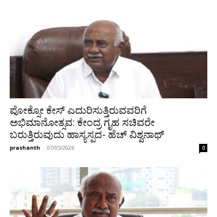
ಪೋಕ್ಸೋ ಕೇಸ್ ಎದುರಿಸುತ್ತಿರುವವರಿಗೆ
ಅಭಿಮಾನೋತ್ಸವ: ಕೇಂದ್ರ ಗೃಹ ಸಚಿವರೇ
ಬರುತ್ತಿರುವುದು ಹಾಸ್ಯಸ್ಪದ- ಹೆಚ್ ವಿಶ್ವನಾಥ್
prashanth
-
07/05/2026
0