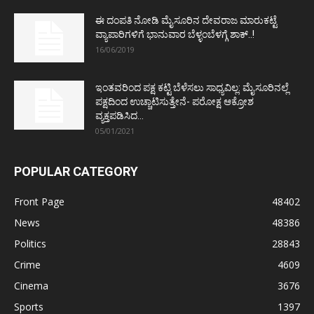
ಈ ದಂಪತಿ ನೋಡಿ ಮೈಸೂರಿನ ದೇವರಾಜ ಮಾರುಕಟ್ಟೆ
ವ್ಯಾಪಾರಿಗಳಿಗೆ ಭಾನುವಾರ ಬೆಳ್ಳಂಬೆಳಗ್ಗೆ ಶಾಕ್..!
16/06/2019
ಇಂತವರಿಂದ ಪಕ್ಷ ಕಟ್ಟಿ ಬೆಳೆಸಲು ಸಾಧ್ಯವಿಲ್ಲ: ಮೈಸೂರಿನಲ್ಲೆ
ಪಕ್ಷದಿಂದ ಉಚ್ಚಾಟಿಸುತ್ತೇನೆ- ಪರೋಕ್ಷ ಆಕ್ರೋಶ
ವ್ಯಕ್ತಪಡಿಸಿದ...
05/01/2021
POPULAR CATEGORY
Front Page
48402
News
48386
Politics
28843
Crime
4609
Cinema
3676
Sports
1397