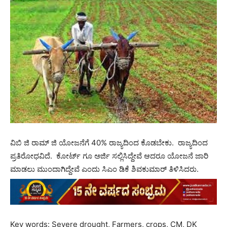
ವಿಬಿ ಜಿ ರಾಮ್ ಜಿ ಯೋಜನೆಗೆ 40% ರಾಜ್ಯದಿಂದ ಕೊಡಬೇಕು. ರಾಜ್ಯದಿಂದ
ಪ್ರತಿರೋಧವಿದೆ. ಕೋರ್ಟ್ ಗೂ ಅರ್ಜಿ ಸಲ್ಲಿಸಿದ್ದೇವೆ ಆದರೂ ಯೋಜನೆ ಜಾರಿ
ಮಾಡಲು ಮುಂದಾಗಿದ್ದೇವೆ ಎಂದು ಸಿಎಂ ಡಿಕೆ ಶಿವಕುಮಾರ್ ತಿಳಿಸಿದರು.
Key words: Severe drought, Farmers, crops, CM, DK