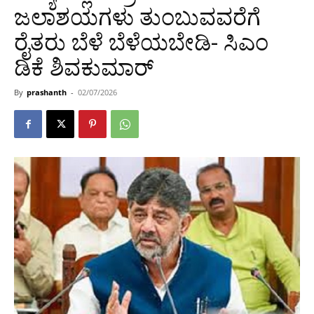
ಜಲಾಶಯಗಳು ತುಂಬುವವರೆಗೆ
ರೈತರು ಬೆಳೆ ಬೆಳೆಯಬೇಡಿ- ಸಿಎಂ
ಡಿಕೆ ಶಿವಕುಮಾರ್
By
prashanth
-
02/07/2026