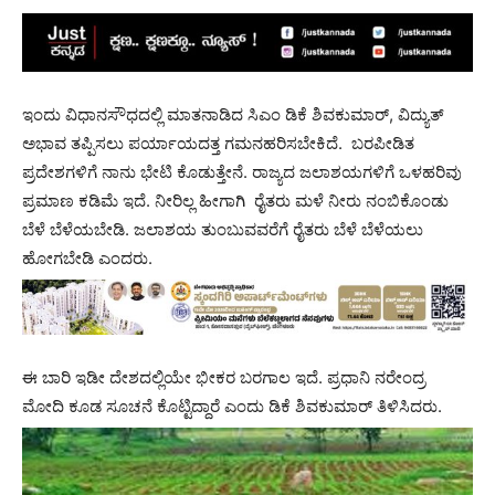
ಇಂದು ವಿಧಾನಸೌಧದಲ್ಲಿ ಮಾತನಾಡಿದ ಸಿಎಂ ಡಿಕೆ ಶಿವಕುಮಾರ್, ವಿದ್ಯುತ್
ಅಭಾವ ತಪ್ಪಿಸಲು ಪರ್ಯಾಯದತ್ತ ಗಮನಹರಿಸಬೇಕಿದೆ. ಬರಪೀಡಿತ
ಪ್ರದೇಶಗಳಿಗೆ ನಾನು ಭೇಟಿ ಕೊಡುತ್ತೇನೆ. ರಾಜ್ಯದ ಜಲಾಶಯಗಳಿಗೆ ಒಳಹರಿವು
ಪ್ರಮಾಣ ಕಡಿಮೆ ಇದೆ. ನೀರಿಲ್ಲ ಹೀಗಾಗಿ ರೈತರು ಮಳೆ ನೀರು ನಂಬಿಕೊಂಡು
ಬೆಳೆ ಬೆಳೆಯಬೇಡಿ. ಜಲಾಶಯ ತುಂಬುವವರೆಗೆ ರೈತರು ಬೆಳೆ ಬೆಳೆಯಲು
ಹೋಗಬೇಡಿ ಎಂದರು.
ಈ ಬಾರಿ ಇಡೀ ದೇಶದಲ್ಲಿಯೇ ಭೀಕರ ಬರಗಾಲ ಇದೆ. ಪ್ರಧಾನಿ ನರೇಂದ್ರ
ಮೋದಿ ಕೂಡ ಸೂಚನೆ ಕೊಟ್ಟಿದ್ದಾರೆ ಎಂದು ಡಿಕೆ ಶಿವಕುಮಾರ್ ತಿಳಿಸಿದರು.