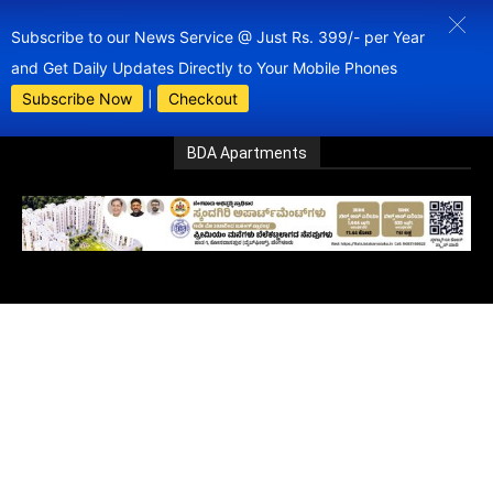
Subscribe to our News Service @ Just Rs. 399/- per Year
and Get Daily Updates Directly to Your Mobile Phones
Subscribe Now
|
Checkout
BDA Apartments