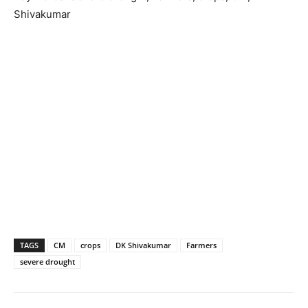
Shivakumar
TAGS
CM
crops
DK Shivakumar
Farmers
severe drought