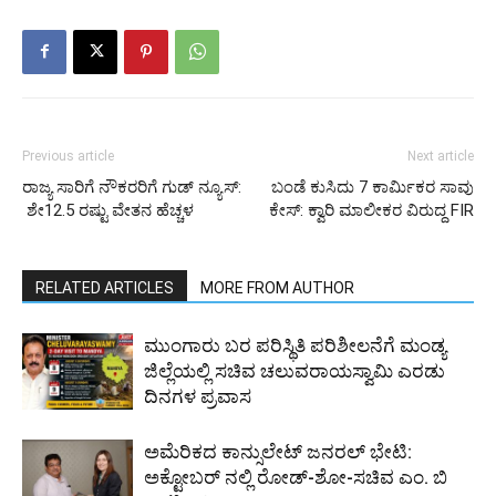
Previous article
Next article
ರಾಜ್ಯ ಸಾರಿಗೆ ನೌಕರರಿಗೆ ಗುಡ್ ನ್ಯೂಸ್:
ಬಂಡೆ ಕುಸಿದು 7 ಕಾರ್ಮಿಕರ ಸಾವು
ಶೇ12.5 ರಷ್ಟು ವೇತನ ಹೆಚ್ಚಳ
ಕೇಸ್: ಕ್ವಾರಿ ಮಾಲೀಕರ ವಿರುದ್ದ FIR
RELATED ARTICLES
MORE FROM AUTHOR
ಮುಂಗಾರು ಬರ ಪರಿಸ್ಥಿತಿ ಪರಿಶೀಲನೆಗೆ ಮಂಡ್ಯ
ಜಿಲ್ಲೆಯಲ್ಲಿ ಸಚಿವ ಚಲುವರಾಯಸ್ವಾಮಿ ಎರಡು
ದಿನಗಳ ಪ್ರವಾಸ
ಅಮೆರಿಕದ ಕಾನ್ಸುಲೇಟ್ ಜನರಲ್ ಭೇಟಿ:
ಅಕ್ಟೋಬರ್ ನಲ್ಲಿ ರೋಡ್-ಶೋ-ಸಚಿವ ಎಂ. ಬಿ