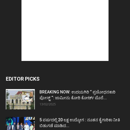
EDITOR PICKS
BREAKING NOW: ಉದಯಗಿರಿ “ ಪ್ರಚೋಧನಕಾರಿ
ಪೋಸ್ಟ್‌ “: ಜಾಮೀನು ಕೋರಿ ಕೋರ್ಟ್‌ ಮೊರೆ...
13/02/2025
5 ವರ್ಷದಲ್ಲಿ 20 ಲಕ್ಷ ಉದ್ಯೋಗ : ನೂತನ ಕೈಗಾರಿಕಾ ನೀತಿ
ಬಿಡುಗಡೆ ಮಾಡಿದ...