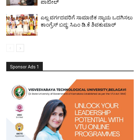
ಪಾಟೀಲ್
ಎಲ್ಲ ವರ್ಗದವರಿಗೆ ಸಾಮಾಜಿಕ ನ್ಯಾಯ ಒದಗಿಸಲು
ಕಾಂಗ್ರೆಸ್ ಬದ್ಧ: ಸಿಎಂ ಡಿ.ಕೆ ಶಿವಕುಮಾರ್
Sponsor Ads 1