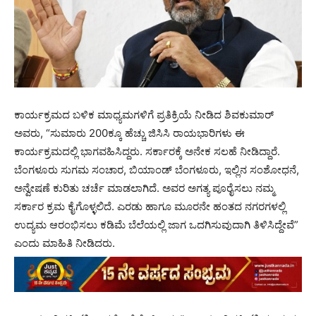
ಕಾರ್ಯಕ್ರಮದ ಬಳಿಕ ಮಾಧ್ಯಮಗಳಿಗೆ ಪ್ರತಿಕ್ರಿಯೆ ನೀಡಿದ ಶಿವಕುಮಾರ್
ಅವರು, “ಸುಮಾರು 200ಕ್ಕೂ ಹೆಚ್ಚು ಜಿಸಿಸಿ ರಾಯಭಾರಿಗಳು ಈ
ಕಾರ್ಯಕ್ರಮದಲ್ಲಿ ಭಾಗವಹಿಸಿದ್ದರು. ಸರ್ಕಾರಕ್ಕೆ ಅನೇಕ ಸಲಹೆ ನೀಡಿದ್ದಾರೆ.
ಬೆಂಗಳೂರು ಸುಗಮ ಸಂಚಾರ, ಬಿಯಾಂಡ್ ಬೆಂಗಳೂರು, ಇಲ್ಲಿನ ಸಂಶೋಧನೆ,
ಅನ್ವೇಷಣೆ ಕುರಿತು ಚರ್ಚೆ ಮಾಡಲಾಗಿದೆ. ಅವರ ಅಗತ್ಯ ಪೂರೈಸಲು ನಮ್ಮ
ಸರ್ಕಾರ ಕ್ರಮ ಕೈಗೊಳ್ಳಲಿದೆ. ಎರಡು ಹಾಗೂ ಮೂರನೇ ಹಂತದ ನಗರಗಳಲ್ಲಿ
ಉದ್ಯಮ ಆರಂಭಿಸಲು ಕಡಿಮೆ ಬೆಲೆಯಲ್ಲಿ ಜಾಗ ಒದಗಿಸುವುದಾಗಿ ತಿಳಿಸಿದ್ದೇವೆ”
ಎಂದು ಮಾಹಿತಿ ನೀಡಿದರು.