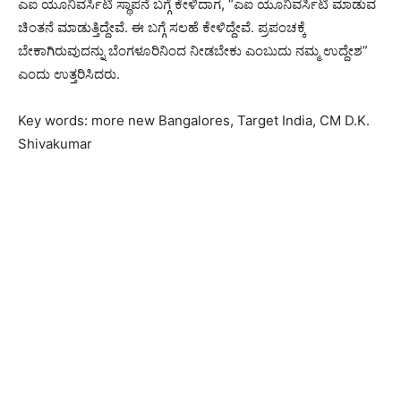
ಎಐ ಯೂನಿವರ್ಸಿಟಿ ಸ್ಥಾಪನೆ ಬಗ್ಗೆ ಕೇಳಿದಾಗ, “ಎಐ ಯೂನಿವರ್ಸಿಟಿ ಮಾಡುವ
ಚಿಂತನೆ ಮಾಡುತ್ತಿದ್ದೇವೆ. ಈ ಬಗ್ಗೆ ಸಲಹೆ ಕೇಳಿದ್ದೇವೆ. ಪ್ರಪಂಚಕ್ಕೆ
ಬೇಕಾಗಿರುವುದನ್ನು ಬೆಂಗಳೂರಿನಿಂದ ನೀಡಬೇಕು ಎಂಬುದು ನಮ್ಮ ಉದ್ದೇಶ”
ಎಂದು ಉತ್ತರಿಸಿದರು.
Key words: more new Bangalores, Target India, CM D.K.
Shivakumar