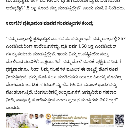
ಮಾಡುತ್ತಿದ್ದೇವೆ. ಹೀಗೆ ಬೆಂಗಳೂರಿನ ಪ್ರಗತಿಗೆ ಮುಂದಾಗಿದ್ದೇವೆ. ಬೆಂಗಳೂರಿನ
ಅಭಿವೃದ್ಧಿಗೆ 1.5 ಲಕ್ಷ ಕೋಟಿ ವೆಚ್ಚ ಮಾಡುತ್ತಿದ್ದೇವೆ” ಎಂದು ಮಾಹಿತಿ ನೀಡಿದರು.
ಕರ್ನಾಟಕ ಪ್ರತಿಭಾವಂತ ಮಾನವ ಸಂಪನ್ಮೂಲಗಳ ಕೇಂದ್ರ:
“ನಮ್ಮ ರಾಜ್ಯದಲ್ಲಿ ಪ್ರತಿಭಾನ್ವಿತ ಮಾನವ ಸಂಪನ್ಮೂಲ ಇದೆ. ನಮ್ಮ ರಾಜ್ಯದಲ್ಲಿ 257
ಎಂಜಿನಿಯರಿಂಗ್ ಕಾಲೇಜುಗಳಿದ್ದು, ಪ್ರತಿ ವರ್ಷ 1.50 ಲಕ್ಷ ಎಂಜಿನಿಯರ್
ಗಳನ್ನು ತಯಾರು ಮಾಡುತ್ತಿದ್ದೇವೆ. ಇಂದು ನಿಮ್ಮ ಉಪಸ್ಥಿತಿಯೇ ನಮ್ಮ
ಮೇಲಿರುವ ನಂಬಿಕೆಗೆ ಸಾಕ್ಷಿಯಾಗಿದೆ. ನಮ್ಮ ಮೇಲೆ ನಂಬಿಕೆ ಇಟ್ಟಿರುವ ನಿಮಗೆ
ಧನ್ಯವಾದಗಳು. ನೀವು ನಿಮ್ಮ ಸಲಹೆಗಳ ಮೂಲಕ ಈ ರಾಜ್ಯಕ್ಕೆ ಹೊಸ ರೂಪ
ನೀಡುತ್ತಿದ್ದೇವೆ. ನಮ್ಮ ಜೊತೆ ಕೆಲಸ ಮಾಡಿದವರು ಯಾರೂ ಹಿಂದಕ್ಕೆ ಹೋಗಿಲ್ಲ.
ಬೆಂಗಳೂರು ಜಾಗತಿಕ ನಗರವಾಗಿದ್ದು, ಬೆಂಗಳೂರಿನ ಮೂಲಕ ಭಾರತವನ್ನು
ನೋಡಲಾಗುತ್ತಿದೆ. ಬೆಂಗಳೂರಿನಲ್ಲಿ ಉದ್ಯಮಗಳಿಗೆ ಅಗತ್ಯವಿರುವ ಸಹಕಾರ
ನೀಡಿ, ನಾವೂ ಕೈ ಜೋಡಿಸುತ್ತೇವೆ ಎಂದು ಪ್ರಧಾನ ಮಂತ್ರಿಗಳು ತಿಳಿಸಿದ್ದಾರೆ”
ಎಂದರು.