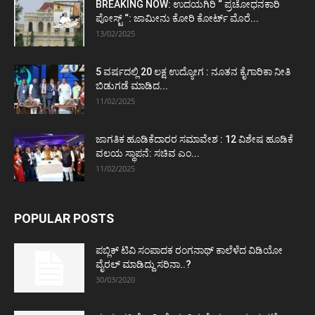
BREAKING NOW: ಉದಯಗಿರಿ “ ಪ್ರಚೋಧನಕಾರಿ
ಪೋಸ್ಟ್‌ “: ಜಾಮೀನು ಕೋರಿ ಕೋರ್ಟ್‌ ಮೊರೆ...
13/02/2025
5 ವರ್ಷದಲ್ಲಿ 20 ಲಕ್ಷ ಉದ್ಯೋಗ : ನೂತನ ಕೈಗಾರಿಕಾ ನೀತಿ
ಬಿಡುಗಡೆ ಮಾಡಿದ...
11/02/2025
ಜಾಗತಿಕ ಹೂಡಿಕೆದಾರರ ಸಮಾವೇಶ : 12 ವಿಶೇಷ ಹೂಡಿಕೆ
ವಲಯ ಸ್ಥಾಪನೆ: ಸಚಿವ ಎಂ...
11/02/2025
POPULAR POSTS
ಪಬ್ಲಿಕ್ ಟಿವಿ ಸಂಪಾದಕ ರಂಗನಾಥ್ ಕಾಲೆಳೆದ ವಿಡಿಯೋ
ವೈರಲ್ ಮಾಡಿದ್ದು ಸರಿನಾ..?
30/03/2020