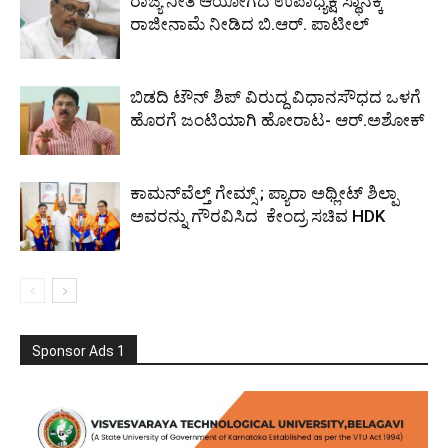
ರಾಜ್ಯ ನೀತಿ ಆಯೋಗದ ಉಪಾಧ್ಯಕ್ಷ ಸ್ಥಾನಕ್ಕೆ
ರಾಜೀನಾಮೆ ನೀಡಿದ ಬಿ.ಆರ್. ಪಾಟೀಲ್
ಬಿಡದಿ ಟೌನ್ ಶಿಪ್ ವಿರುದ್ದ ವಿಧಾನಸೌಧದ ಒಳಗೆ
ಹೊರಗೆ ಜಂಟಿಯಾಗಿ ಹೋರಾಟ- ಆರ್.ಅಶೋಕ್
ಕಾಮನ್‌ವೆಲ್ತ್ ಗೇಮ್ಸ್‌ ; ಪ್ಯಾರಾ ಅಥ್ಲೀಟ್ ಶಿಲ್ಪಾ
ಅವರನ್ನು ಗೌರವಿಸಿದ ಕೇಂದ್ರ ಸಚಿವ HDK
Sponsor Ads 1