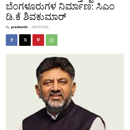
ಬೆಂಗಳೂರುಗಳ ನಿರ್ಮಾಣ: ಸಿಎಂ
ಡಿ.ಕೆ ಶಿವಕುಮಾರ್
By
prashanth
-
08/07/2026