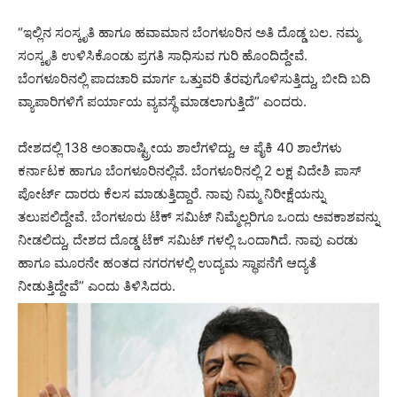
“ಇಲ್ಲಿನ ಸಂಸ್ಕೃತಿ ಹಾಗೂ ಹವಾಮಾನ ಬೆಂಗಳೂರಿನ ಅತಿ ದೊಡ್ಡ ಬಲ. ನಮ್ಮ
ಸಂಸ್ಕೃತಿ ಉಳಿಸಿಕೊಂಡು ಪ್ರಗತಿ ಸಾಧಿಸುವ ಗುರಿ ಹೊಂದಿದ್ದೇವೆ.
ಬೆಂಗಳೂರಿನಲ್ಲಿ ಪಾದಚಾರಿ ಮಾರ್ಗ ಒತ್ತುವರಿ ತೆರವುಗೊಳಿಸುತ್ತಿದ್ದು, ಬೀದಿ ಬದಿ
ವ್ಯಾಪಾರಿಗಳಿಗೆ ಪರ್ಯಾಯ ವ್ಯವಸ್ಥೆ ಮಾಡಲಾಗುತ್ತಿದೆ” ಎಂದರು.
ದೇಶದಲ್ಲಿ 138 ಅಂತಾರಾಷ್ಟ್ರೀಯ ಶಾಲೆಗಳಿದ್ದು, ಆ ಪೈಕಿ 40 ಶಾಲೆಗಳು
ಕರ್ನಾಟಕ ಹಾಗೂ ಬೆಂಗಳೂರಿನಲ್ಲಿವೆ. ಬೆಂಗಳೂರಿನಲ್ಲಿ 2 ಲಕ್ಷ ವಿದೇಶಿ ಪಾಸ್
ಪೋರ್ಟ್ ದಾರರು ಕೆಲಸ ಮಾಡುತ್ತಿದ್ದಾರೆ. ನಾವು ನಿಮ್ಮ ನಿರೀಕ್ಷೆಯನ್ನು
ತಲುಪಲಿದ್ದೇವೆ. ಬೆಂಗಳೂರು ಟೆಕ್ ಸಮಿಟ್ ನಿಮ್ಮೆಲ್ಲರಿಗೂ ಒಂದು ಅವಕಾಶವನ್ನು
ನೀಡಲಿದ್ದು, ದೇಶದ ದೊಡ್ಡ ಟೆಕ್ ಸಮಿಟ್ ಗಳಲ್ಲಿ ಒಂದಾಗಿದೆ. ನಾವು ಎರಡು
ಹಾಗೂ ಮೂರನೇ ಹಂತದ ನಗರಗಳಲ್ಲಿ ಉದ್ಯಮ ಸ್ಥಾಪನೆಗೆ ಆದ್ಯತೆ
ನೀಡುತ್ತಿದ್ದೇವೆ” ಎಂದು ತಿಳಿಸಿದರು.