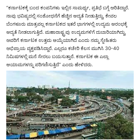
“ಕರ್ನಾಟಕಕ್ಕೆ ಬಂದ ಕಂಪನಿಗಳು ಇಲ್ಲಿನ ಸಾಮರ್ಥ್ಯ, ಪ್ರತಿಭೆ ಬಗ್ಗೆ ಅರಿತಿದ್ದಾರೆ.
ನಾವು ಭವಿಷ್ಯದಲ್ಲಿ ಸಂಶೋಧನೆಗೆ ಹೆಚ್ಚಿನ ಆದ್ಯತೆ ನೀಡುತ್ತಿದ್ದು, ಕೇವಲ
ಬೆಂಗಳೂರು ಮಾತ್ರವಲ್ಲ ಕರ್ನಾಟಕದ ಇತರೆ ಭಾಗಗಳಲ್ಲಿ ಉದ್ಯಮ ಆರಂಭಕ್ಕೆ
ಆದ್ಯತೆ ನೀಡಲಾಗುತ್ತಿದೆ. ಮಹಾರಾಷ್ಟ್ರವು ಉದ್ಯಮಗಳಿಗೆ ದುಬಾರಿಯಾಗಿದ್ದು,
ಅವರಿಗೆ ಕರ್ನಾಟಕ ಉತ್ತಮ ಆಯ್ಕೆಯಾಗಿದೆ ಎಂದು ನಮ್ಮ ಸ್ನೇಹಿತರು
ಅಭಿಪ್ರಾಯ ವ್ಯಕ್ತಪಡಿಸಿದ್ದಾರೆ. ಎಲ್ಲರೂ ಕಚೇರಿ ಕೆಲಸ ಮುಗಿಸಿ 30-40
ನಿಮಿಷಗಳಲ್ಲಿ ಮನೆ ಸೇರಲು ಬಯಸುತ್ತಾರೆ. ಕರ್ನಾಟಕ ಈ ಎಲ್ಲಾ
ಆಯಾಮಗಳನ್ನು ಪರಿಗಣಿಸುತ್ತಿದೆ” ಎಂದು ಹೇಳಿದರು.