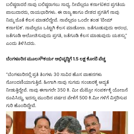
ಬಲಿಷ್ಠರಾದರೆ ನಾವು ಬಲಿಷ್ಠರಾಗಲು ಸಾಧ್ಯ. ನೀವೆಲ್ಲರೂ ಕರ್ನಾಟಕದ ಪ್ರಗತಿಯ
ಪಾಲುದಾರರು, ರಾಯಭಾರಿಗಳು. ಈ ರಾಜ್ಯ ಹಾಗೂ ದೇಶದ ಪ್ರಗತಿಗೆ ನಾವು
ನಿಮ್ಮ ಜೊತೆ ಕೆಲಸ ಮಾಡಲಿದ್ದೇವೆ. ನಾವೆಲ್ಲರೂ ಒಂದೇ ತಂಡ ‘ಟೀಮ್
ಕರ್ನಾಟಕ’. ನಾವೆಲ್ಲರೂ ಒಟ್ಟಾಗಿ ಕೆಲಸ ಮಾಡೋಣ. ಜತೆಗೂಡುವುದು ಆರಂಭ,
ಜತೆಗೂಡಿ ಆಲೋಚಿಸುವುದು ಪ್ರಗತಿ, ಜತೆಗೂಡಿ ಕೆಲಸ ಮಾಡುವುದು ಯಶಸ್ಸು”
ಎಂದು ತಿಳಿಸಿದರು.
ಬೆಂಗಳೂರಿನ ಮೂಲಸೌಕರ್ಯ ಅಭಿವೃದ್ಧಿಗೆ 1.5 ಲಕ್ಷ ಕೋಟಿ ವೆಚ್ಚ
“ಬೆಂಗಳೂರಿನಲ್ಲಿ ಪ್ರತಿ ತಿಂಗಳು 30 ಸಾವಿರ ಹೊಸ ವಾಹನಗಳು
ನೋಂದಣಿಯಾಗುತ್ತಿವೆ. ಹೀಗಾಗಿ ನಾವು ಸುಗಮ ಸಂಚಾರಕ್ಕೆ ಆದ್ಯತೆ
ನೀಡುತ್ತಿದ್ದೇವೆ. ನಾವು ಈಗಾಗಲೇ 350 ಕಿ. ಮೀ ಮೆಟ್ರೋ ಸಂಪರ್ಕಕ್ಕೆ ಯೋಜನೆ
ರೂಪಿಸಿದ್ದು, ಇದನ್ನು ಮುಂದಿನ ವರ್ಷದ ವೇಳೆಗೆ 500 ಕಿ.ಮೀ ಗಳಿಗೆ ವಿಸ್ತರಿಸುವ
ಗುರಿ ಹೊಂದಿದ್ದೇವೆ.