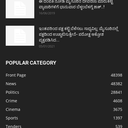
ಈ ದಂಪತಿ ನೋಡಿ ಮೈಸೂರಿನ ದೇವರಾಜ ಮಾರುಕಟ್ಟೆ
ವ್ಯಾಪಾರಿಗಳಿಗೆ ಭಾನುವಾರ ಬೆಳ್ಳಂಬೆಳಗ್ಗೆ ಶಾಕ್..!
16/06/2019
ಇಂತವರಿಂದ ಪಕ್ಷ ಕಟ್ಟಿ ಬೆಳೆಸಲು ಸಾಧ್ಯವಿಲ್ಲ: ಮೈಸೂರಿನಲ್ಲೆ
ಪಕ್ಷದಿಂದ ಉಚ್ಚಾಟಿಸುತ್ತೇನೆ- ಪರೋಕ್ಷ ಆಕ್ರೋಶ
ವ್ಯಕ್ತಪಡಿಸಿದ...
05/01/2021
POPULAR CATEGORY
Front Page
48398
News
48382
Politics
28841
Crime
4608
Cinema
3675
Sports
1397
Tenders
539