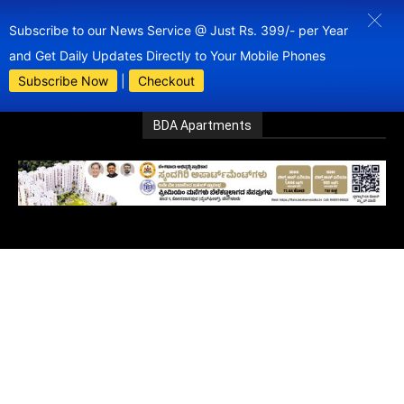
Subscribe to our News Service @ Just Rs. 399/- per Year
and Get Daily Updates Directly to Your Mobile Phones
Subscribe Now
|
Checkout
BDA Apartments