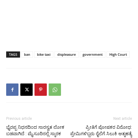
TAGS
ban
bike taxi
displeasure
government
High Court
Previous article
Next article
ಭೈರಪ್ಪ ನಿಧನದಿಂದ ಸಾರಸ್ವತ ಲೋಕ
ಪ್ರೀತಿಗೆ ಪೋಷಕರ ವಿರೋಧ:
ಬಡವಾಗಿದೆ : ಮೈಸೂರಿನಲ್ಲಿ ಸ್ಮಾರಕ
ಪ್ರೇಮಿಗಳಿಬ್ಬರು ರೈಲಿಗೆ ಸಿಲುಕಿ ಆತ್ಮಹತ್ಯೆ