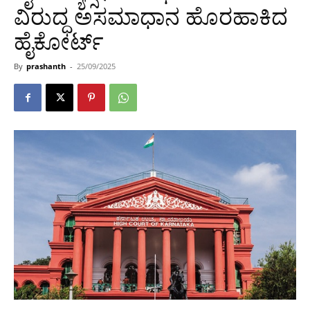
ವಿರುದ್ಧ ಅಸಮಾಧಾನ ಹೊರಹಾಕಿದ
ಹೈಕೋರ್ಟ್​
By
prashanth
-
25/09/2025