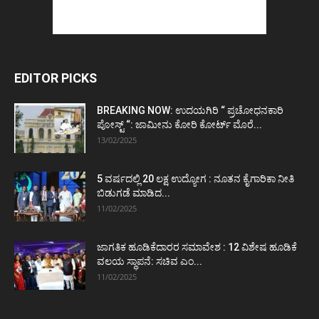
EDITOR PICKS
BREAKING NOW: ಉದಯಗಿರಿ “ ಪ್ರಚೋಧನಕಾರಿ
ಪೋಸ್ಟ್‌ “: ಜಾಮೀನು ಕೋರಿ ಕೋರ್ಟ್‌ ಮೊರೆ...
13/02/2025
5 ವರ್ಷದಲ್ಲಿ 20 ಲಕ್ಷ ಉದ್ಯೋಗ : ನೂತನ ಕೈಗಾರಿಕಾ ನೀತಿ
ಬಿಡುಗಡೆ ಮಾಡಿದ...
11/02/2025
ಜಾಗತಿಕ ಹೂಡಿಕೆದಾರರ ಸಮಾವೇಶ : 12 ವಿಶೇಷ ಹೂಡಿಕೆ
ವಲಯ ಸ್ಥಾಪನೆ: ಸಚಿವ ಎಂ...
11/02/2025