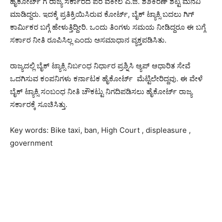
ಹೈಕೋರ್ಟ್​ ಗೆ ರಾಜ್ಯ ಸರ್ಕಾರದ ಪರ ವಕೀಲ ಎ.ಜಿ. ಶಶಿಕಿರಣ್ ಶೆಟ್ಟಿ ಮನವಿ
ಮಾಡಿದ್ದರು. ಇದಕ್ಕೆ ಪ್ರತಿಕ್ರಿಯಿಸಿರುವ ಕೋರ್ಟ್​, ಬೈಕ್ ಟ್ಯಾಕ್ಸಿ ಬದಲು ಗಿಗ್
ಕಾರ್ಮಿಕರ ಬಗ್ಗೆ ಹೇಳುತ್ತಿದ್ದೀರಿ. ಒಂದು ತಿಂಗಳು ಸಮಯ ನೀಡಿದ್ದರೂ ಈ ಬಗ್ಗೆ
ಸರ್ಕಾರ ನೀತಿ ರೂಪಿಸಿಲ್ಲ ಎಂದು ಅಸಮಾಧಾನ ವ್ಯಕ್ತಪಡಿಸಿತು.
ರಾಜ್ಯದಲ್ಲಿ ಬೈಕ್ ಟ್ಯಾಕ್ಸಿ ನಿರ್ಬಂಧ ನಿರ್ಧಾರ ಪ್ರಶ್ನಿಸಿ ಆ್ಯಪ್ ಆಧಾರಿತ ಸೇವೆ
ಒದಗಿಸುವ ಕಂಪನಿಗಳು ಕರ್ನಾಟಕ ಹೈಕೋರ್ಟ್ ಮೆಟ್ಟಿಲೇರಿದ್ದವು. ಈ ವೇಳೆ
ಬೈಕ್ ಟ್ಯಾಕ್ಸಿ ಸಂಬಂಧ ನೀತಿ ಚೌಕಟ್ಟು ನಿಗದಿಪಡಿಸಲು ಹೈಕೋರ್ಟ್ ರಾಜ್ಯ
ಸರ್ಕಾರಕ್ಕೆ ಸೂಚಿಸಿತ್ತು.
Key words: Bike taxi, ban, High Court , displeasure ,
government