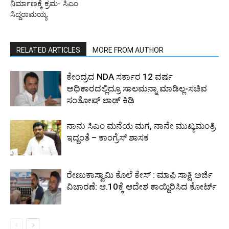
ನಿರ್ಮಾಣಕ್ಕೆ ಕ್ರಮ- ಸಿಎಂ
ಸಿದ್ದರಾಮಯ್ಯ
RELATED ARTICLES
MORE FROM AUTHOR
ಕೇಂದ್ರದ NDA ಸರ್ಕಾರ 12 ವರ್ಷ
ಅಧಿಕಾರದಲ್ಲಿದ್ರೂ ಸಾಲಮನ್ನಾ ಮಾಡಿಲ್ಲ-ಸಚಿವ
ಸಂತೋಷ್ ಲಾಡ್ ಕಿಡಿ
ನಾನು ಸಿಎಂ ಮನೆಯ ಮಗ, ನಾನೇ ಮುಖ್ಯಮಂತ್ರಿ
ಇದ್ದಂತೆ – ಕಾಂಗ್ರೆಸ್ ಶಾಸಕ
ರೇಣುಕಾಸ್ವಾಮಿ ಕೊಲೆ ಕೇಸ್ : ಮಾಫಿ ಸಾಕ್ಷಿ ಅರ್ಜಿ
ವಿಚಾರಣೆ: ಆ.10ಕ್ಕೆ ಆದೇಶ ಕಾಯ್ದಿರಿಸಿದ ಕೋರ್ಟ್