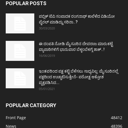
POPULAR POSTS
ಪಬ್ಲಿಕ್ ಟಿವಿ ಸಂಪಾದಕ ರಂಗನಾಥ್ ಕಾಲೆಳೆದ ವಿಡಿಯೋ
ವೈರಲ್ ಮಾಡಿದ್ದು ಸರಿನಾ..?
30/03/2020
ಈ ದಂಪತಿ ನೋಡಿ ಮೈಸೂರಿನ ದೇವರಾಜ ಮಾರುಕಟ್ಟೆ
ವ್ಯಾಪಾರಿಗಳಿಗೆ ಭಾನುವಾರ ಬೆಳ್ಳಂಬೆಳಗ್ಗೆ ಶಾಕ್..!
16/06/2019
ಇಂತವರಿಂದ ಪಕ್ಷ ಕಟ್ಟಿ ಬೆಳೆಸಲು ಸಾಧ್ಯವಿಲ್ಲ: ಮೈಸೂರಿನಲ್ಲೆ
ಪಕ್ಷದಿಂದ ಉಚ್ಚಾಟಿಸುತ್ತೇನೆ- ಪರೋಕ್ಷ ಆಕ್ರೋಶ
ವ್ಯಕ್ತಪಡಿಸಿದ...
05/01/2021
POPULAR CATEGORY
Front Page
48412
News
48396