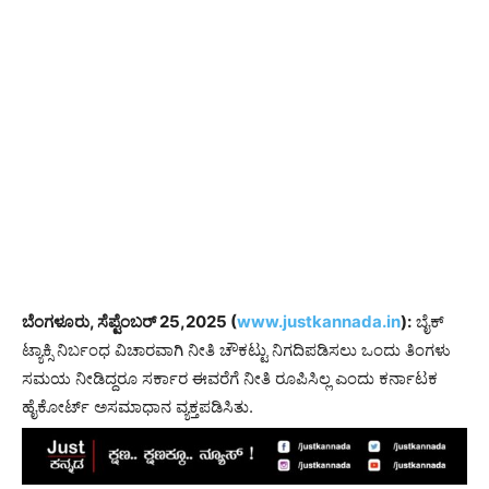
ಬೆಂಗಳೂರು, ಸೆಪ್ಟೆಂಬರ್​ 25,2025 (
www.justkannada.in
):
ಬೈಕ್​
ಟ್ಯಾಕ್ಸಿ ನಿರ್ಬಂಧ ವಿಚಾರವಾಗಿ ನೀತಿ ಚೌಕಟ್ಟು ನಿಗದಿಪಡಿಸಲು ಒಂದು ತಿಂಗಳು
ಸಮಯ ನೀಡಿದ್ದರೂ ಸರ್ಕಾರ ಈವರೆಗೆ ನೀತಿ ರೂಪಿಸಿಲ್ಲ ಎಂದು ಕರ್ನಾಟಕ
ಹೈಕೋರ್ಟ್ ಅಸಮಾಧಾನ ವ್ಯಕ್ತಪಡಿಸಿತು.