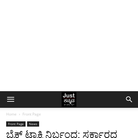
Home
Front Page
Front Page
News
ಬೈಕ್​ ಟ್ಯಾಕ್ಸಿ ನಿರ್ಬಂಧ: ಸರ್ಕಾರದ