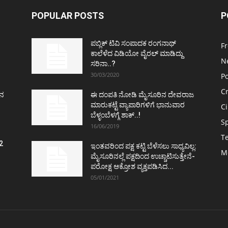
POPULAR POSTS
P
ಪಬ್ಲಿಕ್ ಟಿವಿ ಸಂಪಾದಕ ರಂಗನಾಥ್
F
ಕಾಲೆಳೆದ ವಿಡಿಯೋ ವೈರಲ್ ಮಾಡಿದ್ದು
N
ಸರಿನಾ..?
30/03/2020
Po
C
ತನ
ಈ ದಂಪತಿ ನೋಡಿ ಮೈಸೂರಿನ ದೇವರಾಜ
ಮಾರುಕಟ್ಟೆ ವ್ಯಾಪಾರಿಗಳಿಗೆ ಭಾನುವಾರ
C
ಬೆಳ್ಳಂಬೆಳಗ್ಗೆ ಶಾಕ್..!
S
16/06/2019
T
2
ಇಂತವರಿಂದ ಪಕ್ಷ ಕಟ್ಟಿ ಬೆಳೆಸಲು ಸಾಧ್ಯವಿಲ್ಲ:
M
ವ
ಮೈಸೂರಿನಲ್ಲೆ ಪಕ್ಷದಿಂದ ಉಚ್ಚಾಟಿಸುತ್ತೇನೆ-
ಪರೋಕ್ಷ ಆಕ್ರೋಶ ವ್ಯಕ್ತಪಡಿಸಿದ...
05/01/2021