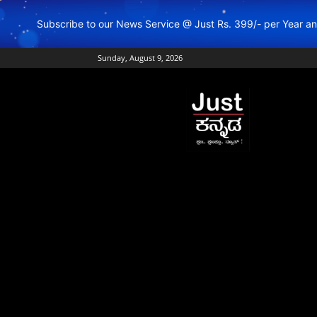
Subscribe to our News Service @ Just Rs. 399/- per Year 
Sunday, August 9, 2026
Just
Kannada
–
Online
Kannada
News
|
Breaking
Kannada
News
|
Karnataka
News
|
Live