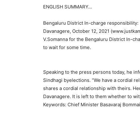
ENGLISH SUMMARY…
Bengaluru District In-charge responsibilit
Davanagere, October 12, 2021 (www.justkann
V.Somanna for the Bengaluru District In-cha
to wait for some time.
Speaking to the press persons today, he inf
Sindhagi byelections. “We have a cordial rela
shares a cordial relationship with theirs. H
Davanagere. It is left to them whether to wi
Keywords: Chief Minister Basavaraj Bommai/