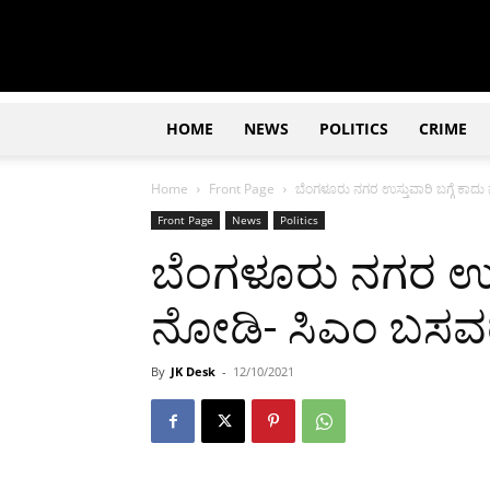
Updates
|
ಕನ್ನಡ
ನ್ಯೂಸ್
|
ಜಸ್ಟ್
HOME
NEWS
POLITICS
CRIME
ಕನ್ನಡ
Home
Front Page
ಬೆಂಗಳೂರು ನಗರ ಉಸ್ತುವಾರಿ ಬಗ್ಗೆ ಕಾ
Front Page
News
Politics
ಬೆಂಗಳೂರು ನಗರ ಉಸ್ತ
ನೋಡಿ- ಸಿಎಂ ಬಸವ
By
JK Desk
-
12/10/2021