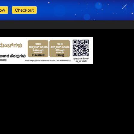
Now
|
Checkout
s