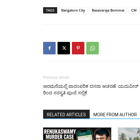
TAGS
Bangalore City
Basavaraja Bommai
CM
Previous article
ಅರಮನೆಯಲ್ಲಿ ಪಾರಂಪರಿಕ ದಸರಾ ಆಚರಣೆ: ಯದುವೀರ್
ರಿಂದ ಸರಸ್ವತಿ ಪೂಜೆ ಸಲ್ಲಿಕೆ.
RELATED ARTICLES
MORE FROM AUTHOR