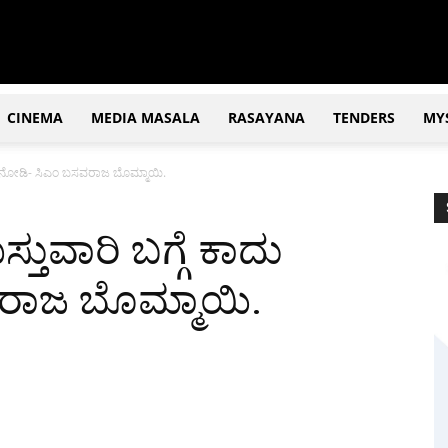
CINEMA
MEDIA MASALA
RASAYANA
TENDERS
MY
ದು ನೋಡಿ- ಸಿಎಂ ಬಸವರಾಜ ಬೊಮ್ಮಾಯಿ.
ುವಾರಿ ಬಗ್ಗೆ ಕಾದು
ರಾಜ ಬೊಮ್ಮಾಯಿ.