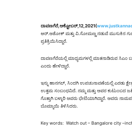
ದಾವಣಗೆರೆ,ಅಕ್ಟೋಬರ್,12,2021(
www.justkannad
ಆರ್.ಅಶೋಕ್ ಮತ್ತು ವಿ.ಸೋಮಣ್ಣ ನಡುವೆ ಮುಸುಕಿನ ಗುದ್ಧ
ಪ್ರತಿಕ್ರಿಯಿಸಿದ್ದಾರೆ.
ದಾವಣಗೆರೆಯಲ್ಲಿ ಮಾಧ್ಯಮಗಳಲ್ಲಿ ಮಾತನಾಡಿರುವ ಸಿಎಂ ಬ
ಎಂದು ಹೇಳಿದ್ದಾರೆ.
ಇನ್ನು ಹಾನಗಲ್, ಸಿಂದಗಿ ಉಪಚುನಾವಣೆಯಲ್ಲಿ ಎರಡು ಕ್ಷೇತ್ರ
ಉತ್ತಮ ಸಂಬಂಧವಿದೆ. ನಮ್ಮ ಮತ್ತು ಅವರ ಕುಟುಂಬದ ಜತ
ಗೊತ್ತಾಗಿ ಬಳ್ಳಾರಿ ಅವರು ಭೇಟಿಯಾಗಿದ್ದಾರೆ. ಅವರು ನಾಮ
ಬೊಮ್ಮಾಯಿ ತಿಳಿಸಿದರು.
Key words: Watch out – Bangalore city –i