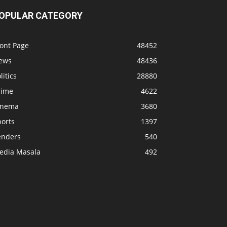
OPULAR CATEGORY
ront Page
48452
ews
48436
litics
28880
rime
4622
inema
3680
ports
1397
enders
540
edia Masala
492