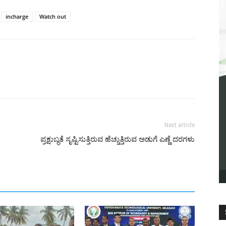
incharge
Watch out
Next article
ಪ್ರಕ್ಷುಬ್ಧತೆ ಸೃಷ್ಟಿಸುತ್ತಿರುವ ಹೆಚ್ಚುತ್ತಿರುವ ಅಡುಗೆ ಎಣ್ಣೆ ದರಗಳು