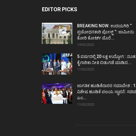
EDITOR PICKS
BREAKING NOW: ಉದಯಗಿರಿ “
ಪ್ರಚೋಧನಕಾರಿ ಪೋಸ್ಟ್‌ “: ಜಾಮೀನು
ಕೋರಿ ಕೋರ್ಟ್‌ ಮೊರೆ...
13/02/2025
5 ವರ್ಷದಲ್ಲಿ 20 ಲಕ್ಷ ಉದ್ಯೋಗ : ನೂ
ಕೈಗಾರಿಕಾ ನೀತಿ ಬಿಡುಗಡೆ ಮಾಡಿದ...
11/02/2025
ಜಾಗತಿಕ ಹೂಡಿಕೆದಾರರ ಸಮಾವೇಶ : 1
ವಿಶೇಷ ಹೂಡಿಕೆ ವಲಯ ಸ್ಥಾಪನೆ: ಸಚಿ
ಎಂ...
11/02/2025