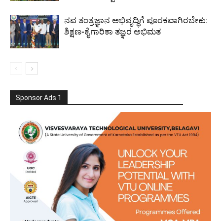
ನವ ತಂತ್ರಜ್ಞಾನ ಅಭಿವೃದ್ಧಿಗೆ ಪೂರಕವಾಗಿರಬೇಕು:
ಶಿಕ್ಷಣ-ಕೈಗಾರಿಕಾ ತಜ್ಞರ ಅಭಿಮತ
Sponsor Ads 1