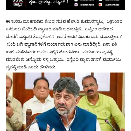
ಈ ಕುರಿತು ಮಾತನಾಡಿದ ಕೇಂದ್ರ ಸಚಿವ ಹೆಚ್.ಡಿ ಕುಮಾರಸ್ವಾಮಿ, ಲಕ್ಷಾಂತರ
ಕುಟುಂಬ ಬೀದಿಬದಿ ವ್ಯಾಪಾರ ಮಾಡಿ ಬದುಕುತ್ತಿವೆ. ಸುಪ್ರೀಂ ಆದೇಶದ
ಮೇರೆಗೆ ಒತ್ತುವರಿ ತೆರವುಗೊಳಿಸಿ. ಆದರೆ ಅವರ ಬದುಕು ಏನು ಮಾಡುತ್ತೀರಾ?
ಬೀದಿ ಬದಿ ವ್ಯಾಪಾರಿಗಳಿಗೆ ಪರ್ಯಾಯವಾಗಿ ಏನು ಮಾಡಿದ್ದೀರಿ. ಏಕಾ ಏಕಿ
ಖಾಲಿ ಮಾಡಿಸಿದರೇ ಅವರು ಎಲ್ಲಿಗೆ ಹೋಗಬೇಕು. ಪರ್ಯಾಯ ವ್ಯವಸ್ಥೆ
ಮಾಡಬೇಕು ಅನ್ನೋದು ನನ್ನ ಒತ್ತಾಯ. ರಸ್ತೆಬದಿ ವ್ಯಾಪಾರಿಗಳಿಗೆ ಪರ್ಯಾಯ
ವ್ಯವಸ್ಥೆ ಮಾಡಿ ಎಂದು ಹೇಳಿದರು.