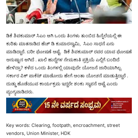
ಡಿಕೆ ಶಿವಕುಮಾರ್ ಸಿಎಂ ಆಗಿ ಒಂದು ತಿಂಗಳು ತುಂಬಿದ ಹಿನ್ನೆಲೆಯಲ್ಲಿ ಈ
ಕುರಿತು ಮಾತನಾಡಿದ ಹೆಚ್ ಡಿ ಕುಮಾರಸ್ವಾಮಿ, ಸಿಎಂ ಸಾಧನೆ ಏನು
ಮಾಡಿದ್ದಾರೆ. ಬರೀ ಘೋಷಣೆ ಅಷ್ಟೆ. ಡಿಕೆ ಶಿವಕುಮಾರ್ ರವರ ಯಾವ ಘೋಷಣೆ
ಅನುಷ್ಟಾನ ಆಗಿದೆ . ಖಾಲಿ ಹುದ್ದೆಗಳ ನೇಮಕಾತಿ ಪ್ರಕ್ರಿಯೆ ಎಲ್ಲಿಗೆ ಬಂದಿದೆ
ಹೇಳಿದ್ರಾ? ಕಳೆದ ಒಂದು ತಿಂಗಳಲ್ಲಿ ಯಾವುದೇ ಯೋಜನೆ ಜಾರಿಯಾಗಿಲ್ಲ.
ಸರ್ಕಾರ ಪಿಕ್ ಪಾಕೆಟ್ ಮಾಡೋದು ಹೇಗೆ ಅಂತಾ ಯೋಚನೆ ಮಾಡುತ್ತಿದ್ದಾರೆ .
ದುಡ್ಡು ಹೊಡೆಯುವ ಕಾರ್ಯಕ್ರಮ ಇದ್ದರೇ ಶಂಕು ಸ್ಥಾಪನೆ ಅಷ್ಟೆ ಎಂದು
ವ್ಯಂಗ್ಯವಾಡಿದರು.
Key words: Clearing, footpath, encroachment, street
vendors, Union Minister, HDK