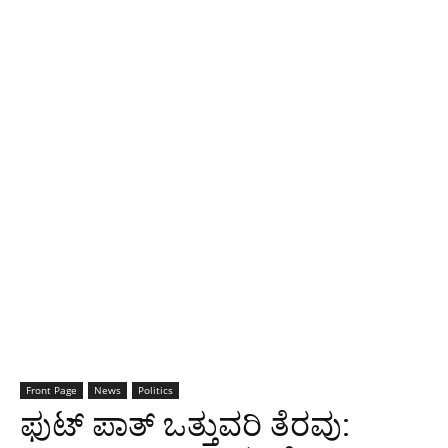
Front Page
News
Politics
ಫುಟ್ ಪಾತ್ ಒತ್ತುವರಿ ತೆರವು: