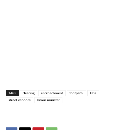
TAGS
clearing
encroachment
footpath.
HDK
street vendors
Union minister