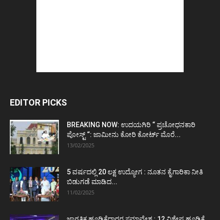
EDITOR PICKS
BREAKING NOW: ಉದಯಗಿರಿ “ ಪ್ರಚೋಧನಕಾರಿ
ಪೋಸ್ಟ್‌ “: ಜಾಮೀನು ಕೋರಿ ಕೋರ್ಟ್‌ ಮೊರೆ...
13/02/2025
5 ವರ್ಷದಲ್ಲಿ 20 ಲಕ್ಷ ಉದ್ಯೋಗ : ನೂತನ ಕೈಗಾರಿಕಾ ನೀತಿ
ಬಿಡುಗಡೆ ಮಾಡಿದ...
11/02/2025
ಜಾಗತಿಕ ಹೂಡಿಕೆದಾರರ ಸಮಾವೇಶ : 12 ವಿಶೇಷ ಹೂಡಿಕೆ