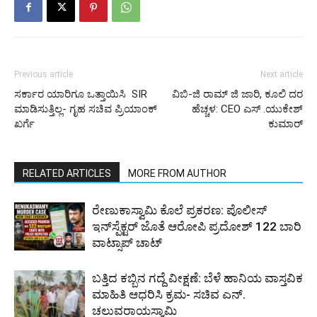
Previous article
Next article
ಸರ್ಕಾರ ಯಾರಿಗೂ ಒತ್ತಾಯಿಸಿ SIR
ವಿಬಿ-ಜಿ ರಾಮ್ ಜಿ ಜಾರಿ, ಕೂಲಿ ದರ
ಮಾಡಿಸುತ್ತಿಲ್ಲ- ಗೃಹ ಸಚಿವ ಪ್ರಿಯಾಂಕ್
ಹೆಚ್ಚಳ: CEO ಎಸ್ .ಯುಕೇಶ್
ಖರ್ಗೆ
ಕುಮಾರ್
RELATED ARTICLES
MORE FROM AUTHOR
ರೇಣುಕಾಸ್ವಾಮಿ ಕೊಲೆ ಪ್ರಕರಣ: ಪೊಲೀಸ್
ಇನ್‌ಸ್ಪೆಕ್ಟರ್‌ ಜೊತೆ ಆರೋಪಿ ಪ್ರದೋಶ್‌ 122 ಬಾರಿ
ವಾಟ್ಸಾಪ್ ಚಾಟ್
ಬತ್ತಿದ ಕಬ್ಬಿನ ಗದ್ದೆ ವೀಕ್ಷಣೆ: ಬೆಳೆ ಹಾನಿಯ ವಾಸ್ತವಿಕ
ಮಾಹಿತಿ ಆಧರಿಸಿ ಕ್ರಮ- ಸಚಿವ ಎನ್.
ಚಲುವರಾಯಸ್ವಾಮಿ