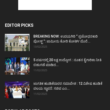
EDITOR PICKS
BREAKING NOW: ಉದಯಗಿರಿ “ ಪ್ರಚೋಧನಕಾರಿ
ಪೋಸ್ಟ್‌ “: ಜಾಮೀನು ಕೋರಿ ಕೋರ್ಟ್‌ ಮೊರೆ...
13/02/2025
5 ವರ್ಷದಲ್ಲಿ 20 ಲಕ್ಷ ಉದ್ಯೋಗ : ನೂತನ ಕೈಗಾರಿಕಾ ನೀತಿ
ಬಿಡುಗಡೆ ಮಾಡಿದ...
11/02/2025
ಜಾಗತಿಕ ಹೂಡಿಕೆದಾರರ ಸಮಾವೇಶ : 12 ವಿಶೇಷ ಹೂಡಿಕೆ
ವಲಯ ಸ್ಥಾಪನೆ: ಸಚಿವ ಎಂ...
11/02/2025