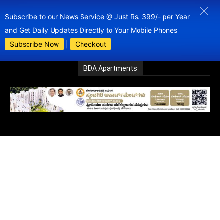
Subscribe to our News Service @ Just Rs. 399/- per Year
and Get Daily Updates Directly to Your Mobile Phones
Subscribe Now
|
Checkout
BDA Apartments