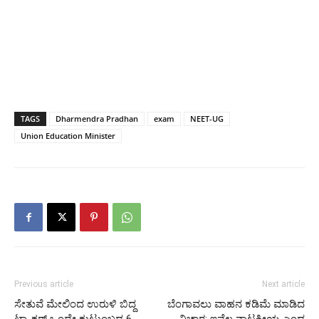
TAGS
Dharmendra Pradhan
exam
NEET-UG
Union Education Minister
Previous article
Next article
ಸೇತುವೆ ಮೇಲಿಂದ ಉರುಳಿ ಬಿದ್ದ
ಬೆಂಗಾವಲು ವಾಹನ ಕಡಿಮೆ ಮಾಡಿದ
ಟ್ರ್ಯಾಕ್ಟರ್ ಒಂದೇ ಕುಟುಂಬದ 6
ವಿಚಾರ: ಇವೆಲ್ಲ ನಾಟಕೀಯ ಎಂದ