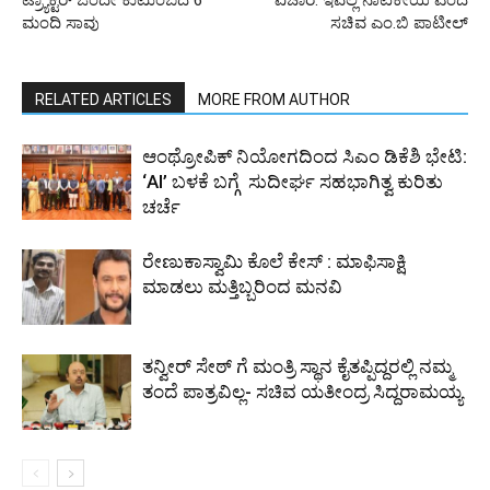
ಮಂದಿ ಸಾವು
ಸಚಿವ ಎಂ.ಬಿ ಪಾಟೀಲ್
RELATED ARTICLES
MORE FROM AUTHOR
ಆಂಥ್ರೋಪಿಕ್ ನಿಯೋಗದಿಂದ ಸಿಎಂ ಡಿಕೆಶಿ ಭೇಟಿ:
‘AI’ ಬಳಕೆ ಬಗ್ಗೆ ಸುದೀರ್ಘ ಸಹಭಾಗಿತ್ವ ಕುರಿತು
ಚರ್ಚೆ
ರೇಣುಕಾಸ್ವಾಮಿ ಕೊಲೆ ಕೇಸ್ : ಮಾಫಿಸಾಕ್ಷಿ
ಮಾಡಲು ಮತ್ತಿಬ್ಬರಿಂದ ಮನವಿ
ತನ್ವೀರ್ ಸೇಠ್ ಗೆ ಮಂತ್ರಿ ಸ್ಥಾನ ಕೈತಪ್ಪಿದ್ದರಲ್ಲಿ ನಮ್ಮ
ತಂದೆ ಪಾತ್ರವಿಲ್ಲ- ಸಚಿವ ಯತೀಂದ್ರ ಸಿದ್ದರಾಮಯ್ಯ