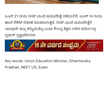
ಜೂನ್ 21 ರಂದು ನೀಟ್ ಯುಜಿ ಮರುಪರೀಕ್ಷೆ ನಡೆಯಲಿದೆ. ಜೂನ್ 14 ರಂದು
ಹಾಲ್ ಟಿಕೆಟ್ ವಿತರಣೆ ಮಾಡಲಾಗುತ್ತದೆ. ನೀಟ್ ಯುಜಿ ಮರುಪರೀಕ್ಷೆಗೆ
ಯಾವುದೇ ಶುಲ್ಕ ಕಟ್ಟುವಂತಿಲ್ಲ ಎಂದು ಕೇಂದ್ರ ಶಿಕ್ಷಣ ಸಚಿವ ಧರ್ಮೇಂದ್ರ
ಪ್ರಧಾನ್ ಸ್ಪಷ್ಟಪಡಿಸಿದರು.
Key words: Union Education Minister, Dharmendra
Pradhan, NEET UG, Exam