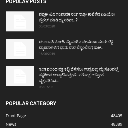
POPULAR POSTS
ಪಬ್ಲಿಕ್ ಟಿವಿ ಸಂಪಾದಕ ರಂಗನಾಥ್ ಕಾಲೆಳೆದ ವಿಡಿಯೋ
ವೈರಲ್ ಮಾಡಿದ್ದು ಸರಿನಾ..?
30/03/2020
ಈ ದಂಪತಿ ನೋಡಿ ಮೈಸೂರಿನ ದೇವರಾಜ ಮಾರುಕಟ್ಟೆ
ವ್ಯಾಪಾರಿಗಳಿಗೆ ಭಾನುವಾರ ಬೆಳ್ಳಂಬೆಳಗ್ಗೆ ಶಾಕ್..!
16/06/2019
ಇಂತವರಿಂದ ಪಕ್ಷ ಕಟ್ಟಿ ಬೆಳೆಸಲು ಸಾಧ್ಯವಿಲ್ಲ: ಮೈಸೂರಿನಲ್ಲೆ
ಪಕ್ಷದಿಂದ ಉಚ್ಚಾಟಿಸುತ್ತೇನೆ- ಪರೋಕ್ಷ ಆಕ್ರೋಶ
ವ್ಯಕ್ತಪಡಿಸಿದ...
05/01/2021
POPULAR CATEGORY
Front Page
48405
News
48389