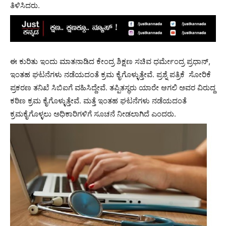
ತಿಳಿಸಿದರು.
ಈ ಕುರಿತು ಇಂದು ಮಾತನಾಡಿದ ಕೇಂದ್ರ ಶಿಕ್ಷಣ ಸಚಿವ ಧರ್ಮೇಂದ್ರ ಪ್ರಧಾನ್,
ಇಂತಹ ಘಟನೆಗಳು ನಡೆಯದಂತೆ ಕ್ರಮ ಕೈಗೊಳ್ಳುತ್ತೇವೆ. ಪ್ರಶ್ನೆ ಪತ್ರಿಕೆ ಸೋರಿಕೆ
ಪ್ರಕರಣ ತನಿಖೆ ಸಿಬಿಐಗೆ ವಹಿಸಿದ್ದೇವೆ. ತಪ್ಪಿತಸ್ಥರು ಯಾರೇ ಆಗಲಿ ಅವರ ವಿರುದ್ದ
ಕಠಿಣ ಕ್ರಮ ಕೈಗೊಳ್ಳುತ್ತೇವೆ. ಮತ್ತೆ ಇಂತಹ ಘಟನೆಗಳು ನಡೆಯದಂತೆ
ಕ್ರಮಕೈಗೊಳ್ಳಲು ಅಧಿಕಾರಿಗಳಿಗೆ ಸೂಚನೆ ನೀಡಲಾಗಿದೆ ಎಂದರು.