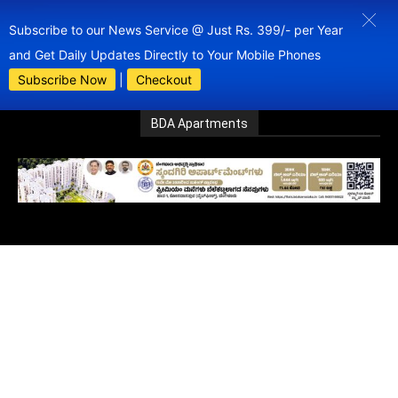
Subscribe to our News Service @ Just Rs. 399/- per Year
and Get Daily Updates Directly to Your Mobile Phones
Subscribe Now
|
Checkout
BDA Apartments