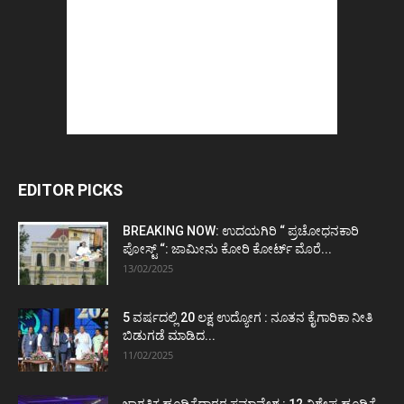
EDITOR PICKS
BREAKING NOW: ಉದಯಗಿರಿ “ ಪ್ರಚೋಧನಕಾರಿ
ಪೋಸ್ಟ್‌ “: ಜಾಮೀನು ಕೋರಿ ಕೋರ್ಟ್‌ ಮೊರೆ...
13/02/2025
5 ವರ್ಷದಲ್ಲಿ 20 ಲಕ್ಷ ಉದ್ಯೋಗ : ನೂತನ ಕೈಗಾರಿಕಾ ನೀತಿ
ಬಿಡುಗಡೆ ಮಾಡಿದ...
11/02/2025