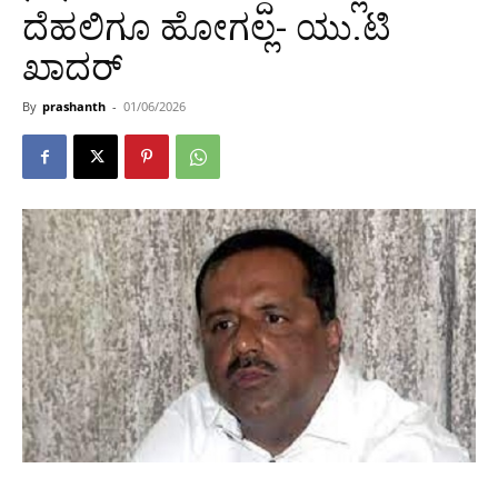
ದೆಹಲಿಗೂ ಹೋಗಲ್ಲ- ಯು.ಟಿ
ಖಾದರ್
By
prashanth
-
01/06/2026