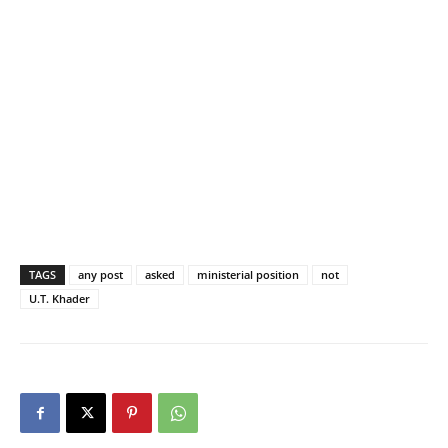
TAGS
any post
asked
ministerial position
not
U.T. Khader