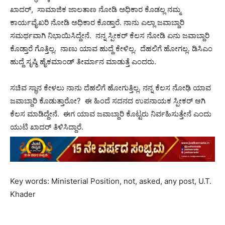
ಖಾದರ್, ಸಾಮಾಜಿಕ ಜಾಲತಾಣ ನೋಡಿ ಅಧಿಕಾರ ಕೊಡಲ್ಲ ನಮ್ಮ
ಕಾರ್ಯವೈಖರಿ ನೋಡಿ ಅಧಿಕಾರ ಕೊಡ್ತಾರೆ. ನಾನು ಎಲ್ಲಾ ಜವಾಬ್ದಾರಿ
ಸಮರ್ಥವಾಗಿ ನಿಭಾಯಿಸಿದ್ದೇನೆ. ನನ್ನ ಸ್ಪೀಕರ್ ಕೆಲಸ ನೋಡಿ ಏನು ಜವಾಬ್ದಾರಿ
ಕೊಡ್ತಾರೆ ಗೊತ್ತಿಲ್ಲ. ನಾಣು ಯಾವ ಹುದ್ದೆ ಕೇಳಿಲ್ಲ. ದೆಹಲಿಗೆ ಹೋಗಲ್ಲ. ಡಿಸಿಎಂ
ಹುದ್ದೆ ಸೃಷ್ಠಿ ಹೈಕಮಾಂಡ್ ತೀರ್ಮಾನ ಮಾಡುತ್ತೆ ಎಂದರು.
ಸಚಿವ ಸ್ಥಾನ ಕೇಳಲು ನಾನು ದೆಹಲಿಗೆ ಹೋಗುತ್ತಿಲ್ಲ. ನನ್ನ ಕೆಲಸ ನೋಢಿ ಯಾವ
ಜವಾಬ್ದಾರಿ ಕೊಡುತ್ತಾರೋ? ಈ ಹಿಂದೆ ಸದನದ ಉಪನಾಯಕ ಸ್ಪೀಕರ್ ಆಗಿ
ಕೆಲಸ ಮಾಡಿದ್ದೇನೆ. ಈಗ ಯಾವ ಜವಾಬ್ದಾರಿ ಕೊಟ್ಟರು ನಿರ್ವಹಿಸುತ್ತೇನೆ ಎಂದು
ಯುಟಿ ಖಾದರ್ ತಿಳಿಸಿದ್ದಾರೆ.
Key words: Ministerial Position, not, asked, any post, U.T.
Khader