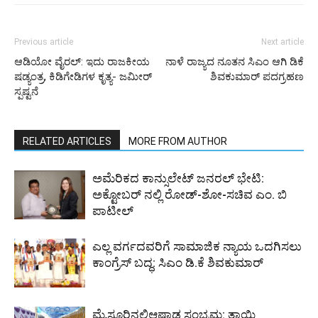
Previous article
Next article
ಆಡಿಯೋ ವೈರಲ್: ಇದು ರಾಜಕೀಯ
ನಾಳೆ ರಾಜ್ಯದ ನೂತನ ಸಿಎಂ ಆಗಿ ಡಿಕೆ
ಷಡ್ಯಂತ್ರ, ಕಿಡಿಗೇಡಿಗಳ ಕೃತ್ಯ- ಜಮೀರ್
ಶಿವಕುಮಾರ್ ಪದಗ್ರಹಣ
ಸ್ಪಷ್ಟನೆ
RELATED ARTICLES
MORE FROM AUTHOR
ಅಮೆರಿಕದ ಕಾನ್ಸುಲೇಟ್ ಜನರಲ್ ಭೇಟಿ:
ಅಕ್ಟೋಬರ್ ನಲ್ಲಿ ರೋಡ್-ಶೋ-ಸಚಿವ ಎಂ. ಬಿ
ಪಾಟೀಲ್
ಎಲ್ಲ ವರ್ಗದವರಿಗೆ ಸಾಮಾಜಿಕ ನ್ಯಾಯ ಒದಗಿಸಲು
ಕಾಂಗ್ರೆಸ್ ಬದ್ಧ: ಸಿಎಂ ಡಿ.ಕೆ ಶಿವಕುಮಾರ್
ಮೈಸೂರಿನಲ್ಲಿಆಷಾಢ ಸಂಭ್ರಮ: ತಾಯಿ