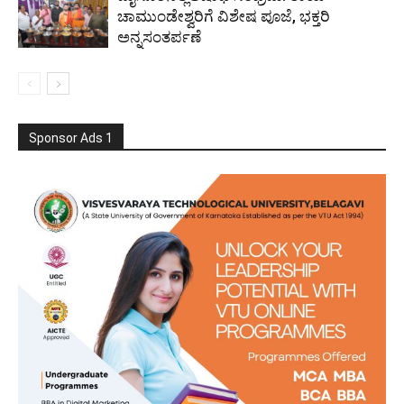
ಚಾಮುಂಡೇಶ್ವರಿಗೆ ವಿಶೇಷ ಪೂಜೆ, ಭಕ್ತರಿ
ಅನ್ನಸಂತರ್ಪಣೆ
Sponsor Ads 1