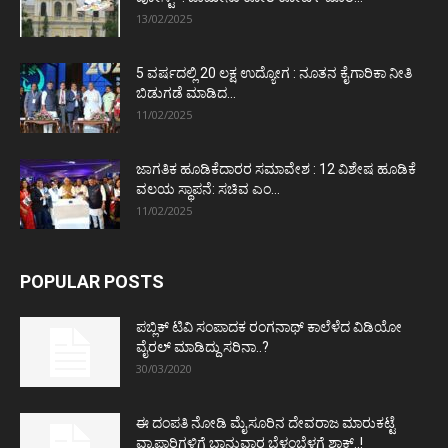
13/02/2025
5 ವರ್ಷದಲ್ಲಿ 20 ಲಕ್ಷ ಉದ್ಯೋಗ : ನೂತನ ಕೈಗಾರಿಕಾ ನೀತಿ
ಬಿಡುಗಡೆ ಮಾಡಿದ...
11/02/2025
ಜಾಗತಿಕ ಹೂಡಿಕೆದಾರರ ಸಮಾವೇಶ : 12 ವಿಶೇಷ ಹೂಡಿಕೆ
ವಲಯ ಸ್ಥಾಪನೆ: ಸಚಿವ ಎಂ...
11/02/2025
POPULAR POSTS
ಪಬ್ಲಿಕ್ ಟಿವಿ ಸಂಪಾದಕ ರಂಗನಾಥ್ ಕಾಲೆಳೆದ ವಿಡಿಯೋ
ವೈರಲ್ ಮಾಡಿದ್ದು ಸರಿನಾ..?
30/03/2020
ಈ ದಂಪತಿ ನೋಡಿ ಮೈಸೂರಿನ ದೇವರಾಜ ಮಾರುಕಟ್ಟೆ
ವ್ಯಾಪಾರಿಗಳಿಗೆ ಭಾನುವಾರ ಬೆಳ್ಳಂಬೆಳಗ್ಗೆ ಶಾಕ್..!