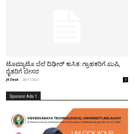
ಟೊಮ್ಯಾಟೊ ಬೆಲೆ ದಿಢೀರ್ ಕುಸಿತ: ಗ್ರಾಹಕರಿಗೆ ಖುಷಿ,
ರೈತರಿಗೆ ಬೇಸರ
JK Desk
-
28/11/2021
0
Sponsor Ads 1