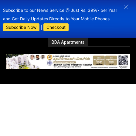
Subscribe to our News Service @ Just Rs. 399/- per Year
and Get Daily Updates Directly to Your Mobile Phones
Subscribe Now
|
Checkout
BDA Apartments