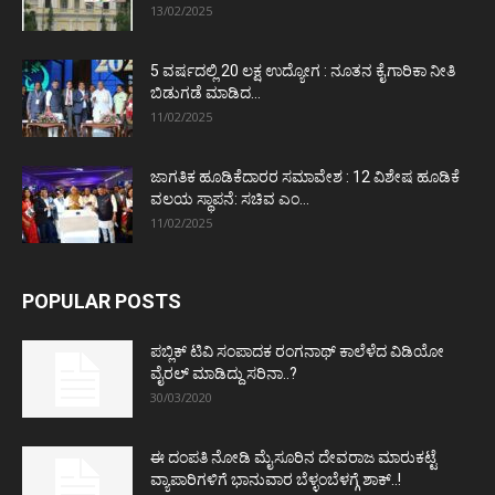
13/02/2025
5 ವರ್ಷದಲ್ಲಿ 20 ಲಕ್ಷ ಉದ್ಯೋಗ : ನೂತನ ಕೈಗಾರಿಕಾ ನೀತಿ
ಬಿಡುಗಡೆ ಮಾಡಿದ...
11/02/2025
ಜಾಗತಿಕ ಹೂಡಿಕೆದಾರರ ಸಮಾವೇಶ : 12 ವಿಶೇಷ ಹೂಡಿಕೆ
ವಲಯ ಸ್ಥಾಪನೆ: ಸಚಿವ ಎಂ...
11/02/2025
POPULAR POSTS
ಪಬ್ಲಿಕ್ ಟಿವಿ ಸಂಪಾದಕ ರಂಗನಾಥ್ ಕಾಲೆಳೆದ ವಿಡಿಯೋ
ವೈರಲ್ ಮಾಡಿದ್ದು ಸರಿನಾ..?
30/03/2020
ಈ ದಂಪತಿ ನೋಡಿ ಮೈಸೂರಿನ ದೇವರಾಜ ಮಾರುಕಟ್ಟೆ
ವ್ಯಾಪಾರಿಗಳಿಗೆ ಭಾನುವಾರ ಬೆಳ್ಳಂಬೆಳಗ್ಗೆ ಶಾಕ್..!