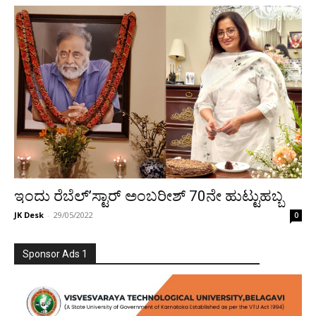
ಇಂದು ರೆಬೆಲ್’ಸ್ಟಾರ್ ಅಂಬರೀಶ್ 70ನೇ ಹುಟ್ಟುಹಬ್ಬ
JK Desk
-
29/05/2022
0
Sponsor Ads 1