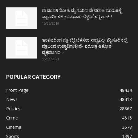
ಈ ದಂಪತಿ ನೋಡಿ ಮೈಸೂರಿನ ದೇವರಾಜ ಮಾರುಕಟ್ಟೆ
ವ್ಯಾಪಾರಿಗಳಿಗೆ ಭಾನುವಾರ ಬೆಳ್ಳಂಬೆಳಗ್ಗೆ ಶಾಕ್..!
16/06/2019
ಇಂತವರಿಂದ ಪಕ್ಷ ಕಟ್ಟಿ ಬೆಳೆಸಲು ಸಾಧ್ಯವಿಲ್ಲ: ಮೈಸೂರಿನಲ್ಲೆ
ಪಕ್ಷದಿಂದ ಉಚ್ಚಾಟಿಸುತ್ತೇನೆ- ಪರೋಕ್ಷ ಆಕ್ರೋಶ
ವ್ಯಕ್ತಪಡಿಸಿದ...
05/01/2021
POPULAR CATEGORY
Front Page
48434
News
48418
Politics
28867
Crime
4616
Cinema
3678
Sports
1397