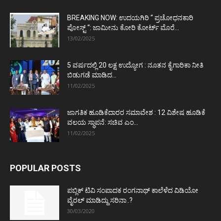
BREAKING NOW: ಉದಯಗಿರಿ “ ಪ್ರಚೋಧನಕಾರಿ
ಪೋಸ್ಟ್‌ “: ಜಾಮೀನು ಕೋರಿ ಕೋರ್ಟ್‌ ಮೊರೆ...
13/02/2025
5 ವರ್ಷದಲ್ಲಿ 20 ಲಕ್ಷ ಉದ್ಯೋಗ : ನೂತನ ಕೈಗಾರಿಕಾ ನೀತಿ
ಬಿಡುಗಡೆ ಮಾಡಿದ...
11/02/2025
ಜಾಗತಿಕ ಹೂಡಿಕೆದಾರರ ಸಮಾವೇಶ : 12 ವಿಶೇಷ ಹೂಡಿಕೆ
ವಲಯ ಸ್ಥಾಪನೆ: ಸಚಿವ ಎಂ...
11/02/2025
POPULAR POSTS
ಪಬ್ಲಿಕ್ ಟಿವಿ ಸಂಪಾದಕ ರಂಗನಾಥ್ ಕಾಲೆಳೆದ ವಿಡಿಯೋ
ವೈರಲ್ ಮಾಡಿದ್ದು ಸರಿನಾ..?
30/03/2020