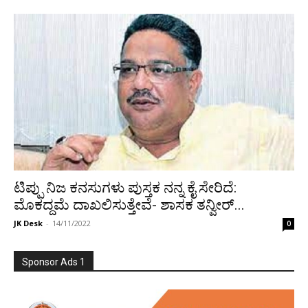
ಟಿಪ್ಪು ನಿಜ ಕನಸುಗಳು ಪುಸ್ತಕ ನನ್ನ ಕೈ ಸೇರಿದೆ:
ಮೊಕದ್ದಮೆ ದಾಖಲಿಸುತ್ತೇವೆ- ಶಾಸಕ ತನ್ವೀರ್...
JK Desk
-
14/11/2022
0
Sponsor Ads 1