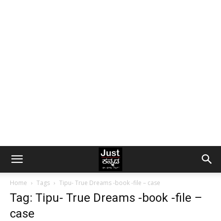
Home
Tags
Tipu- True Dreams -book -file – case
Tag: Tipu- True Dreams -book -file –
case