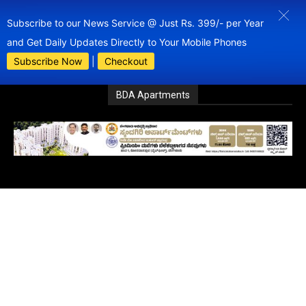
Subscribe to our News Service @ Just Rs. 399/- per Year
and Get Daily Updates Directly to Your Mobile Phones
Subscribe Now
|
Checkout
BDA Apartments