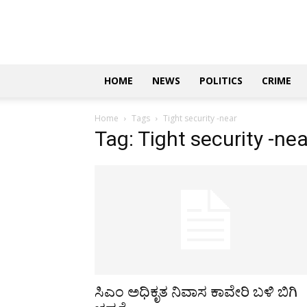
Updates
|
ಕನ್ನಡ
ನ್ಯೂಸ್
|
ಜಸ್ಟ್
HOME
NEWS
POLITICS
CRIME
ಕನ್ನಡ
Home
Tags
Tight security -near
Tag: Tight security -nea
ಸಿಎಂ ಅಧಿಕೃತ ನಿವಾಸ ಕಾವೇರಿ ಬಳಿ ಬಿಗಿ