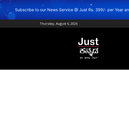
Subscribe to our News Service @ Just Rs. 399/- per Year 
Thursday, August 6, 2026
Just
Kannada
–
Online
Kannada
News
|
Breaking
Kannada
News
|
Karnataka
News
|
Live