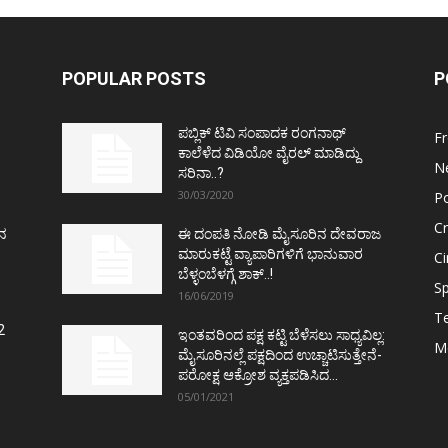
POPULAR POSTS
P
ಪಬ್ಲಿಕ್ ಟಿವಿ ಸಂಪಾದಕ ರಂಗನಾಥ್
F
ಕಾಲೆಳೆದ ವಿಡಿಯೋ ವೈರಲ್ ಮಾಡಿದ್ದು
N
ಸರಿನಾ..?
30/03/2020
Po
C
ತನ
ಈ ದಂಪತಿ ನೋಡಿ ಮೈಸೂರಿನ ದೇವರಾಜ
ಮಾರುಕಟ್ಟೆ ವ್ಯಾಪಾರಿಗಳಿಗೆ ಭಾನುವಾರ
C
ಬೆಳ್ಳಂಬೆಳಗ್ಗೆ ಶಾಕ್..!
Sp
16/06/2019
T
2
ಇಂತವರಿಂದ ಪಕ್ಷ ಕಟ್ಟಿ ಬೆಳೆಸಲು ಸಾಧ್ಯವಿಲ್ಲ:
M
ಮೈಸೂರಿನಲ್ಲೆ ಪಕ್ಷದಿಂದ ಉಚ್ಚಾಟಿಸುತ್ತೇನೆ-
ಪರೋಕ್ಷ ಆಕ್ರೋಶ ವ್ಯಕ್ತಪಡಿಸಿದ...
05/01/2021