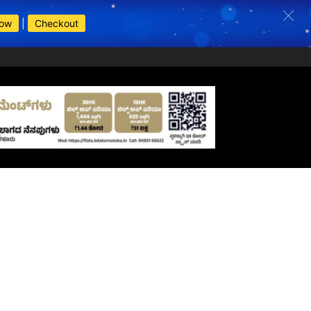
Now
|
Checkout