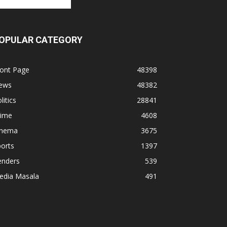
OPULAR CATEGORY
ront Page
48398
ews
48382
litics
28841
rime
4608
inema
3675
orts
1397
enders
539
edia Masala
491