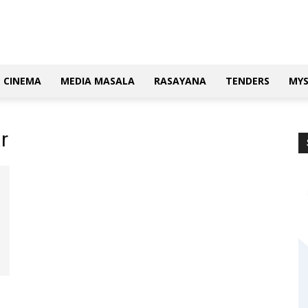
CINEMA
MEDIA MASALA
RASAYANA
TENDERS
MY
r