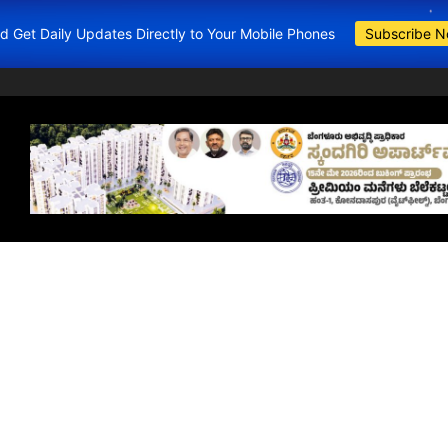
and Get Daily Updates Directly to Your Mobile Phones
Subscribe 
BDA Apartments