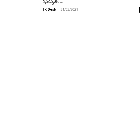
ಭದ್ರತೆ….
JK Desk
-
31/03/2021