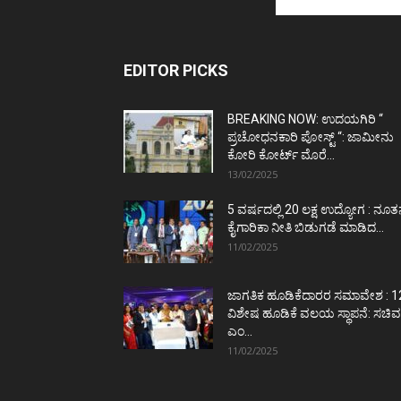
EDITOR PICKS
BREAKING NOW: ಉದಯಗಿರಿ “
ಪ್ರಚೋಧನಕಾರಿ ಪೋಸ್ಟ್‌ “: ಜಾಮೀನು
ಕೋರಿ ಕೋರ್ಟ್‌ ಮೊರೆ...
13/02/2025
5 ವರ್ಷದಲ್ಲಿ 20 ಲಕ್ಷ ಉದ್ಯೋಗ : ನೂ
ಕೈಗಾರಿಕಾ ನೀತಿ ಬಿಡುಗಡೆ ಮಾಡಿದ...
11/02/2025
ಜಾಗತಿಕ ಹೂಡಿಕೆದಾರರ ಸಮಾವೇಶ : 1
ವಿಶೇಷ ಹೂಡಿಕೆ ವಲಯ ಸ್ಥಾಪನೆ: ಸಚಿವ
ಎಂ...
11/02/2025