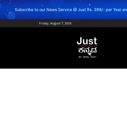
Subscribe to our News Service @ Just Rs. 399/- per Year 
Friday, August 7, 2026
Just
Kannada
–
Online
Kannada
News
|
Breaking
Kannada
News
|
Karnataka
News
|
Live