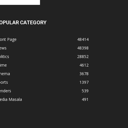
OPULAR CATEGORY
ront Page
48414
ews
48398
litics
28852
rime
4612
inema
3678
orts
1397
enders
539
edia Masala
491