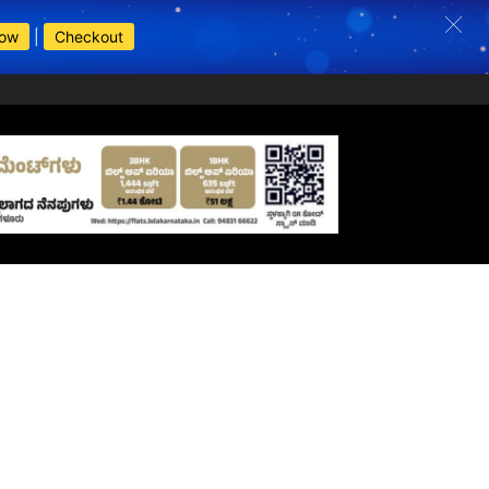
Now
|
Checkout