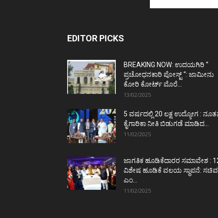
EDITOR PICKS
BREAKING NOW: ಉದಯಗಿರಿ “
ಪ್ರಚೋಧನಕಾರಿ ಪೋಸ್ಟ್‌ “: ಜಾಮೀನು
ಕೋರಿ ಕೋರ್ಟ್‌ ಮೊರೆ...
13/02/2025
5 ವರ್ಷದಲ್ಲಿ 20 ಲಕ್ಷ ಉದ್ಯೋಗ : ನೂ
ಕೈಗಾರಿಕಾ ನೀತಿ ಬಿಡುಗಡೆ ಮಾಡಿದ...
11/02/2025
ಜಾಗತಿಕ ಹೂಡಿಕೆದಾರರ ಸಮಾವೇಶ : 1
ವಿಶೇಷ ಹೂಡಿಕೆ ವಲಯ ಸ್ಥಾಪನೆ: ಸಚಿವ
ಎಂ...
11/02/2025