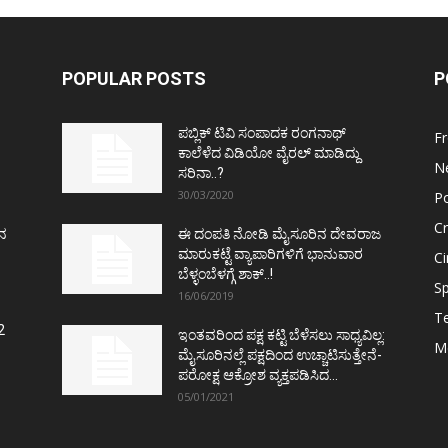
POPULAR POSTS
P
ಪಬ್ಲಿಕ್ ಟಿವಿ ಸಂಪಾದಕ ರಂಗನಾಥ್
F
ಕಾಲೆಳೆದ ವಿಡಿಯೋ ವೈರಲ್ ಮಾಡಿದ್ದು
N
ಸರಿನಾ..?
30/03/2020
Po
C
ತನ
ಈ ದಂಪತಿ ನೋಡಿ ಮೈಸೂರಿನ ದೇವರಾಜ
ಮಾರುಕಟ್ಟೆ ವ್ಯಾಪಾರಿಗಳಿಗೆ ಭಾನುವಾರ
C
ಬೆಳ್ಳಂಬೆಳಗ್ಗೆ ಶಾಕ್..!
Sp
16/06/2019
T
2
ಇಂತವರಿಂದ ಪಕ್ಷ ಕಟ್ಟಿ ಬೆಳೆಸಲು ಸಾಧ್ಯವಿಲ್ಲ:
M
ಮೈಸೂರಿನಲ್ಲೆ ಪಕ್ಷದಿಂದ ಉಚ್ಚಾಟಿಸುತ್ತೇನೆ-
ಪರೋಕ್ಷ ಆಕ್ರೋಶ ವ್ಯಕ್ತಪಡಿಸಿದ...
05/01/2021