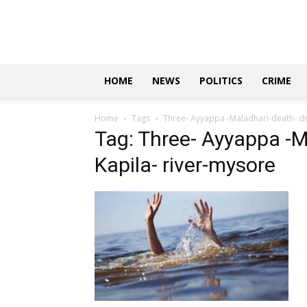
Updates
|
ಕನ್ನಡ
ನ್ಯೂಸ್
|
ಜಸ್ಟ್
HOME
NEWS
POLITICS
CRIME
ಕನ್ನಡ
Home
Tags
Three- Ayyappa -Maladhari-death- dr
Tag: Three- Ayyappa -
Kapila- river-mysore