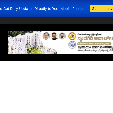
and Get Daily Updates Directly to Your Mobile Phones
Subscribe 
BDA Apartments