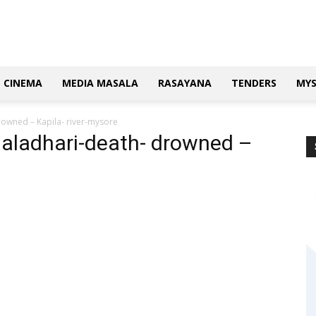
CINEMA
MEDIA MASALA
RASAYANA
TENDERS
MY
owned – Kapila- river-mysore
Maladhari-death- drowned –