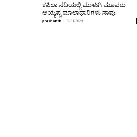
ಕಪಿಲಾ ನದಿಯಲ್ಲಿ ಮುಳುಗಿ ಮೂವರು
ಅಯ್ಯಪ್ಪ ಮಾಲಾಧಾರಿಗಳು ಸಾವು.
prashanth
-
19/01/2024