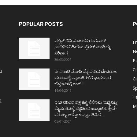
POPULAR POSTS
P
ಪಬ್ಲಿಕ್ ಟಿವಿ ಸಂಪಾದಕ ರಂಗನಾಥ್
F
ಕಾಲೆಳೆದ ವಿಡಿಯೋ ವೈರಲ್ ಮಾಡಿದ್ದು
N
ಸರಿನಾ..?
30/03/2020
Po
C
ತನ
ಈ ದಂಪತಿ ನೋಡಿ ಮೈಸೂರಿನ ದೇವರಾಜ
ಮಾರುಕಟ್ಟೆ ವ್ಯಾಪಾರಿಗಳಿಗೆ ಭಾನುವಾರ
C
ಬೆಳ್ಳಂಬೆಳಗ್ಗೆ ಶಾಕ್..!
Sp
16/06/2019
T
2
ಇಂತವರಿಂದ ಪಕ್ಷ ಕಟ್ಟಿ ಬೆಳೆಸಲು ಸಾಧ್ಯವಿಲ್ಲ:
M
ಮೈಸೂರಿನಲ್ಲೆ ಪಕ್ಷದಿಂದ ಉಚ್ಚಾಟಿಸುತ್ತೇನೆ-
ಪರೋಕ್ಷ ಆಕ್ರೋಶ ವ್ಯಕ್ತಪಡಿಸಿದ...
05/01/2021