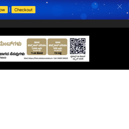
Now
|
Checkout