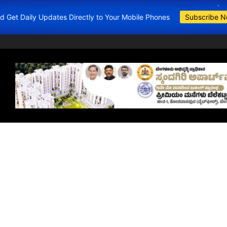
and Get Daily Updates Directly to Your Mobile Phones
Subscribe 
BDA Apartments