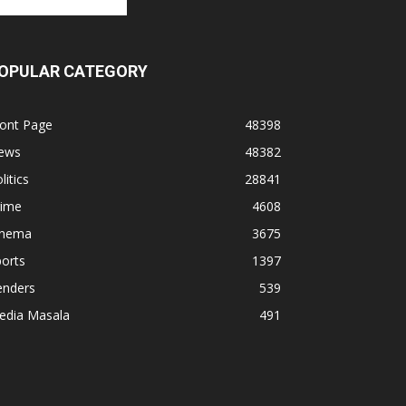
OPULAR CATEGORY
ront Page
48398
ews
48382
litics
28841
rime
4608
inema
3675
orts
1397
enders
539
edia Masala
491