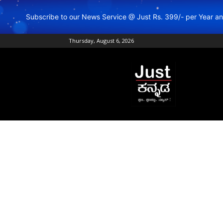
Subscribe to our News Service @ Just Rs. 399/- per Year 
Thursday, August 6, 2026
Just
Kannada
–
Online
Kannada
News
|
Breaking
Kannada
News
|
Karnataka
News
|
Live