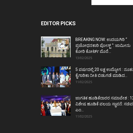
EDITOR PICKS
BREAKING NOW: ಉದಯಗಿರಿ “
ಪ್ರಚೋಧನಕಾರಿ ಪೋಸ್ಟ್‌ “: ಜಾಮೀನು
ಕೋರಿ ಕೋರ್ಟ್‌ ಮೊರೆ...
13/02/2025
5 ವರ್ಷದಲ್ಲಿ 20 ಲಕ್ಷ ಉದ್ಯೋಗ : ನೂ
ಕೈಗಾರಿಕಾ ನೀತಿ ಬಿಡುಗಡೆ ಮಾಡಿದ...
11/02/2025
ಜಾಗತಿಕ ಹೂಡಿಕೆದಾರರ ಸಮಾವೇಶ : 1
ವಿಶೇಷ ಹೂಡಿಕೆ ವಲಯ ಸ್ಥಾಪನೆ: ಸಚಿವ
ಎಂ...
11/02/2025