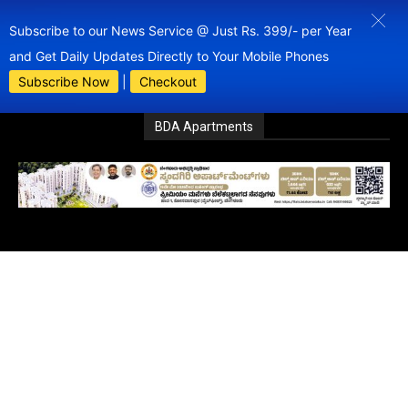
Subscribe to our News Service @ Just Rs. 399/- per Year
and Get Daily Updates Directly to Your Mobile Phones
Subscribe Now
|
Checkout
BDA Apartments