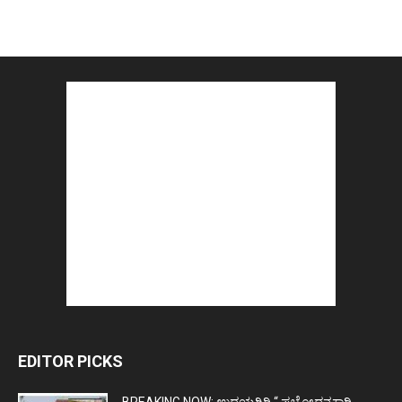
EDITOR PICKS
BREAKING NOW: ಉದಯಗಿರಿ “ ಪ್ರಚೋಧನಕಾರಿ