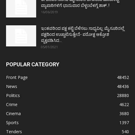
ವ್ಯಾಪಾರಿಗಳಿಗೆ ಭಾನುವಾರ ಬೆಳ್ಳಂಬೆಳಗ್ಗೆ ಶಾಕ್..!
16/06/2019
ಇಂತವರಿಂದ ಪಕ್ಷ ಕಟ್ಟಿ ಬೆಳೆಸಲು ಸಾಧ್ಯವಿಲ್ಲ: ಮೈಸೂರಿನಲ್ಲೆ
ಪಕ್ಷದಿಂದ ಉಚ್ಚಾಟಿಸುತ್ತೇನೆ- ಪರೋಕ್ಷ ಆಕ್ರೋಶ
ವ್ಯಕ್ತಪಡಿಸಿದ...
05/01/2021
POPULAR CATEGORY
Front Page
48452
News
48436
Politics
28880
Crime
4622
Cinema
3680
Sports
1397
Tenders
540