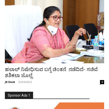
ಹಲಾಲ್ ನಿಷೇಧಿಸುವ ಬಗ್ಗೆ ಚಿಂತನೆ ನಡೆದಿದೆ- ಸಚಿವೆ
ಶಶಿಕಲಾ ಜೊಲ್ಲೆ.
JK Desk
-
02/04/2022
0
Sponsor Ads 1