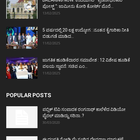
ಪೋಸ್ಟ್‌ “: ಜಾಮೀನು ಕೋರಿ ಕೋರ್ಟ್‌ ಮೊರೆ...
13/02/2025
5 ವರ್ಷದಲ್ಲಿ 20 ಲಕ್ಷ ಉದ್ಯೋಗ : ನೂತನ ಕೈಗಾರಿಕಾ ನೀತಿ
ಬಿಡುಗಡೆ ಮಾಡಿದ...
11/02/2025
ಜಾಗತಿಕ ಹೂಡಿಕೆದಾರರ ಸಮಾವೇಶ : 12 ವಿಶೇಷ ಹೂಡಿಕೆ
ವಲಯ ಸ್ಥಾಪನೆ: ಸಚಿವ ಎಂ...
11/02/2025
POPULAR POSTS
ಪಬ್ಲಿಕ್ ಟಿವಿ ಸಂಪಾದಕ ರಂಗನಾಥ್ ಕಾಲೆಳೆದ ವಿಡಿಯೋ
ವೈರಲ್ ಮಾಡಿದ್ದು ಸರಿನಾ..?
30/03/2020
ಈ ದಂಪತಿ ನೋಡಿ ಮೈಸೂರಿನ ದೇವರಾಜ ಮಾರುಕಟ್ಟೆ