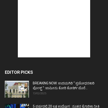
EDITOR PICKS
BREAKING NOW: ಉದಯಗಿರಿ “ ಪ್ರಚೋಧನಕಾರಿ
ಪೋಸ್ಟ್‌ “: ಜಾಮೀನು ಕೋರಿ ಕೋರ್ಟ್‌ ಮೊರೆ...
13/02/2025
5 ವರ್ಷದಲ್ಲಿ 20 ಲಕ್ಷ ಉದ್ಯೋಗ : ನೂತನ ಕೈಗಾರಿಕಾ ನೀತಿ