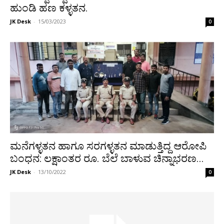
ಹುಂಡಿ ಹಣ ಕಳ್ಳತನ.
JK Desk
-
15/03/2023
0
ಮನೆಗಳ್ಳತನ ಹಾಗೂ ಸರಗಳ್ಳತನ ಮಾಡುತ್ತಿದ್ದ ಆರೋಪಿ
ಬಂಧನ: ಲಕ್ಷಾಂತರ ರೂ. ಬೆಲೆ ಬಾಳುವ ಚಿನ್ನಾಭರಣ...
JK Desk
-
13/10/2022
0