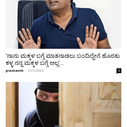
‘ನಾನು ಮಕ್ಕಳ ಬಗ್ಗೆ ಮಾತನಾಡಲು ಬಂದಿದ್ದೇನೆ ಹೊರತು
ಕಳ್ಳ ನನ್ನ ಮಕ್ಕಳ ಬಗ್ಗೆ ಅಲ್ಲ’...
prashanth
-
13/12/2024
0