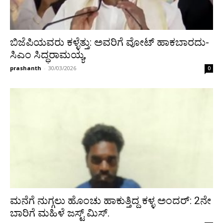
ಬಿಜೆಪಿಯವರು ಕಳ್ಳೆತ್ತು: ಅವರಿಗೆ ವೋಟ್‍ ಹಾಕಬಾರದು-
ಸಿಎಂ ಸಿದ್ಧರಾಮಯ್ಯ,
prashanth
-
30/03/2026
0
ಮನೆಗೆ ನುಗ್ಗಲು ಹೊಂಚು ಹಾಕುತ್ತಿದ್ದ ಕಳ್ಳ ಅಂದರ್: 2ನೇ
ಬಾರಿಗೆ ಮಹಿಳೆ ಜಸ್ಟ್ ಮಿಸ್.