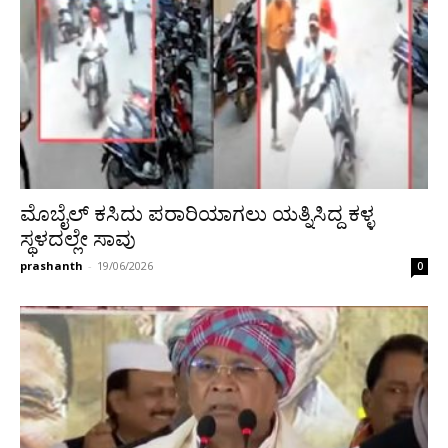
ಮೊಬೈಲ್ ಕಸಿದು ಪರಾರಿಯಾಗಲು ಯತ್ನಿಸಿದ್ದ ಕಳ್ಳ
ಸ್ಥಳದಲ್ಲೇ ಸಾವು
prashanth
-
19/06/2026
0