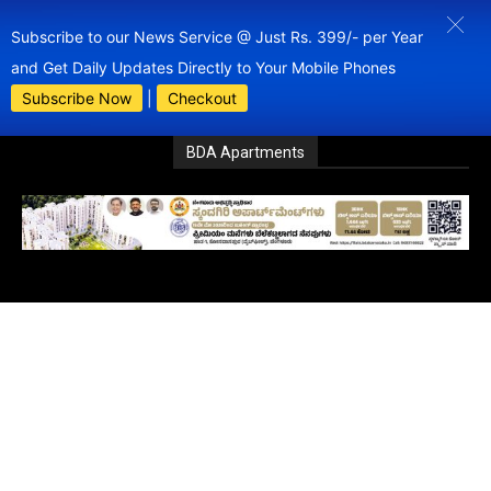
Subscribe to our News Service @ Just Rs. 399/- per Year
and Get Daily Updates Directly to Your Mobile Phones
Subscribe Now
|
Checkout
BDA Apartments