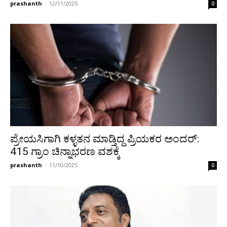
prashanth
-
12/11/2025
0
ಪ್ರೇಯಸಿಗಾಗಿ ಕಳ್ಳತನ ಮಾಡ್ತಿದ್ದ ಪ್ರಿಯಕರ ಅಂದರ್:
415 ಗ್ರಾಂ ಚಿನ್ನಾಭರಣ ವಶಕ್ಕೆ
prashanth
-
11/10/2025
0