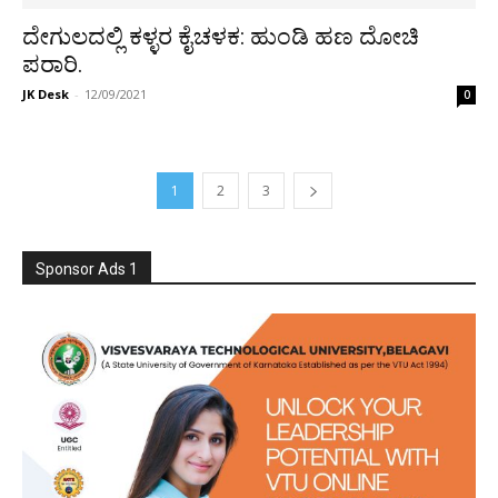
ದೇಗುಲದಲ್ಲಿ ಕಳ್ಳರ ಕೈಚಳಕ: ಹುಂಡಿ ಹಣ ದೋಚಿ
ಪರಾರಿ.
JK Desk
-
12/09/2021
0
1
2
3
Sponsor Ads 1