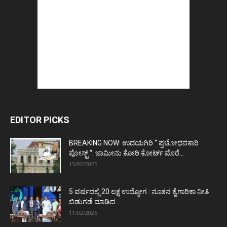
EDITOR PICKS
BREAKING NOW: ಉದಯಗಿರಿ “ ಪ್ರಚೋಧನಕಾರಿ
ಪೋಸ್ಟ್‌ “: ಜಾಮೀನು ಕೋರಿ ಕೋರ್ಟ್‌ ಮೊರೆ...
13/02/2025
5 ವರ್ಷದಲ್ಲಿ 20 ಲಕ್ಷ ಉದ್ಯೋಗ : ನೂತನ ಕೈಗಾರಿಕಾ ನೀತಿ
ಬಿಡುಗಡೆ ಮಾಡಿದ...
11/02/2025