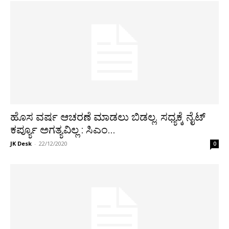
ಹೊಸ ವರ್ಷ ಆಚರಣೆ ಮಾಡಲು ಬಿಡಲ್ಲ. ಸಧ್ಯಕ್ಕೆ ನೈಟ್
ಕರ್ಪ್ಯೂ ಅಗತ್ಯವಿಲ್ಲ : ಸಿಎಂ...
JK Desk
-
22/12/2020
0