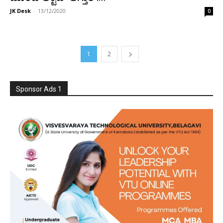
JK Desk
-
13/12/2020
0
1
2
Sponsor Ads 1