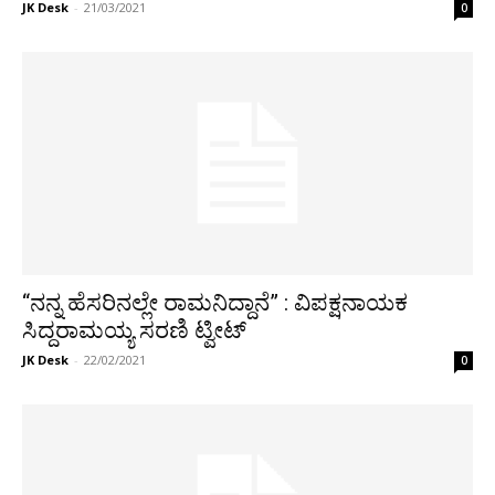
JK Desk
-
21/03/2021
0
“ನನ್ನ ಹೆಸರಿನಲ್ಲೇ ರಾಮನಿದ್ದಾನೆ” : ವಿಪಕ್ಷನಾಯಕ
ಸಿದ್ದರಾಮಯ್ಯ ಸರಣಿ ಟ್ವೀಟ್
JK Desk
-
22/02/2021
0