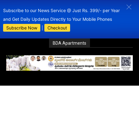
Subscribe to our News Service @ Just Rs. 399/- per Year
and Get Daily Updates Directly to Your Mobile Phones
Subscribe Now
|
Checkout
BDA Apartments