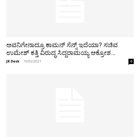
ಅವನಿಗೇನಾದ್ರೂ ಕಾಮನ್ ಸೆನ್ಸ್ ಇದೆಯಾ? ಸಚಿವ
ಉಮೇಶ್ ಕತ್ತಿ ವಿರುದ್ಧ ಸಿದ್ದರಾಮಯ್ಯ ಆಕ್ರೋಶ…
JK Desk
-
19/02/2021
0