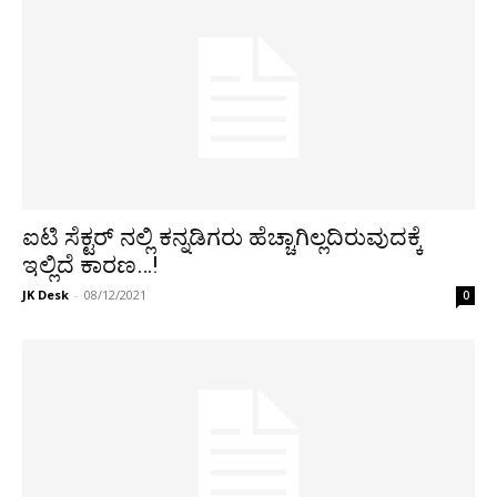
ಐಟಿ ಸೆಕ್ಟರ್ ನಲ್ಲಿ ಕನ್ನಡಿಗರು ಹೆಚ್ಚಾಗಿಲ್ಲದಿರುವುದಕ್ಕೆ
ಇಲ್ಲಿದೆ ಕಾರಣ…!
JK Desk
-
08/12/2021
0