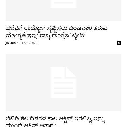
ಬಿಜೆಪಿಗೆ ಉದ್ಯೋಗ ಸೃಷ್ಟಿಸಲು ಬಂಡವಾಳ ತರುವ
ಯೋಗ್ಯತೆ ಇಲ್ಲ : ರಾಜ್ಯ ಕಾಂಗ್ರೆಸ್ ಟ್ವೀಟ್
JK Desk
-
17/12/2020
0
ಜಿಟಿಡಿ ಕೆಲ ದಿನಗಳ ಕಾಲ ಆಕ್ಟಿವ್ ಇರಲಿಲ್ಲ, ಇನ್ನು
ಮುಂದೆ ಆಕ್ಟಿವ್ ಆಗ್ತಾರೆ :...