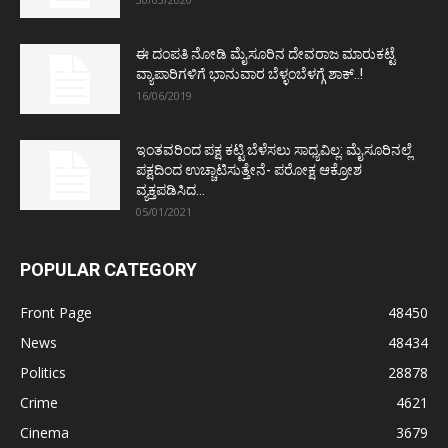
ಈ ದಂಪತಿ ನೋಡಿ ಮೈಸೂರಿನ ದೇವರಾಜ ಮಾರುಕಟ್ಟೆ
ವ್ಯಾಪಾರಿಗಳಿಗೆ ಭಾನುವಾರ ಬೆಳ್ಳಂಬೆಳಗ್ಗೆ ಶಾಕ್..!
16/06/2019
ಇಂತವರಿಂದ ಪಕ್ಷ ಕಟ್ಟಿ ಬೆಳೆಸಲು ಸಾಧ್ಯವಿಲ್ಲ: ಮೈಸೂರಿನಲ್ಲೆ
ಪಕ್ಷದಿಂದ ಉಚ್ಚಾಟಿಸುತ್ತೇನೆ- ಪರೋಕ್ಷ ಆಕ್ರೋಶ
ವ್ಯಕ್ತಪಡಿಸಿದ...
05/01/2021
POPULAR CATEGORY
Front Page
48450
News
48434
Politics
28878
Crime
4621
Cinema
3679