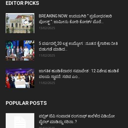
EDITOR PICKS
BREAKING NOW: ಉದಯಗಿರಿ “ ಪ್ರಚೋಧನಕಾರಿ
ಪೋಸ್ಟ್‌ “: ಜಾಮೀನು ಕೋರಿ ಕೋರ್ಟ್‌ ಮೊರೆ...
13/02/2025
5 ವರ್ಷದಲ್ಲಿ 20 ಲಕ್ಷ ಉದ್ಯೋಗ : ನೂತನ ಕೈಗಾರಿಕಾ ನೀತಿ
ಬಿಡುಗಡೆ ಮಾಡಿದ...
11/02/2025
ಜಾಗತಿಕ ಹೂಡಿಕೆದಾರರ ಸಮಾವೇಶ : 12 ವಿಶೇಷ ಹೂಡಿಕೆ
ವಲಯ ಸ್ಥಾಪನೆ: ಸಚಿವ ಎಂ...
11/02/2025
POPULAR POSTS
ಪಬ್ಲಿಕ್ ಟಿವಿ ಸಂಪಾದಕ ರಂಗನಾಥ್ ಕಾಲೆಳೆದ ವಿಡಿಯೋ
ವೈರಲ್ ಮಾಡಿದ್ದು ಸರಿನಾ..?
30/03/2020