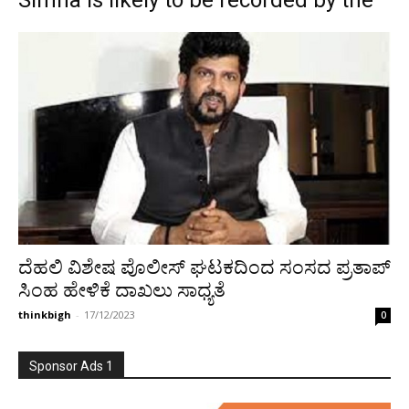
Simha is likely to be recorded by the
ದೆಹಲಿ ವಿಶೇಷ ಪೊಲೀಸ್ ಘಟಕದಿಂದ ಸಂಸದ ಪ್ರತಾಪ್
ಸಿಂಹ ಹೇಳಿಕೆ ದಾಖಲು ಸಾಧ್ಯತೆ
thinkbigh
-
17/12/2023
0
Sponsor Ads 1