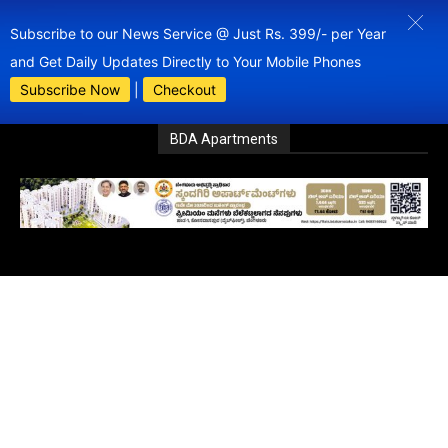
Subscribe to our News Service @ Just Rs. 399/- per Year
and Get Daily Updates Directly to Your Mobile Phones
Subscribe Now
|
Checkout
BDA Apartments