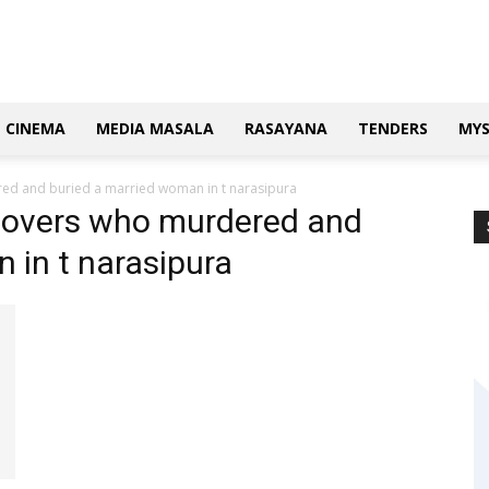
CINEMA
MEDIA MASALA
RASAYANA
TENDERS
MY
red and buried a married woman in t narasipura
f lovers who murdered and
 in t narasipura