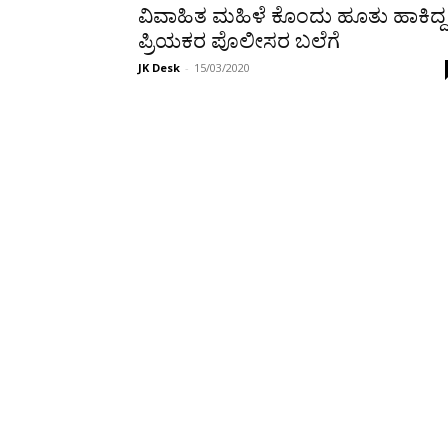
ವಿವಾಹಿತ ಮಹಿಳೆ ಕೊಂದು ಹೂತು ಹಾಕಿದ್ದ
ಪ್ರಿಯಕರ ಪೊಲೀಸರ ಬಲೆಗೆ
JK Desk
-
15/03/2020