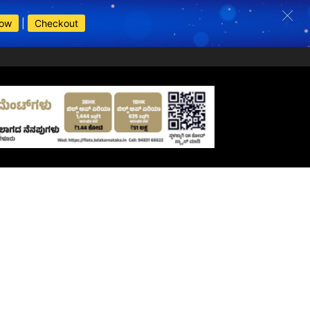
Now
|
Checkout