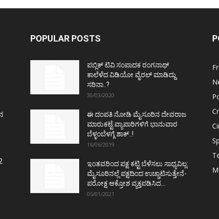
POPULAR POSTS
P
ಪಬ್ಲಿಕ್ ಟಿವಿ ಸಂಪಾದಕ ರಂಗನಾಥ್
F
ಕಾಲೆಳೆದ ವಿಡಿಯೋ ವೈರಲ್ ಮಾಡಿದ್ದು
N
ಸರಿನಾ..?
30/03/2020
Po
C
ತನ
ಈ ದಂಪತಿ ನೋಡಿ ಮೈಸೂರಿನ ದೇವರಾಜ
ಮಾರುಕಟ್ಟೆ ವ್ಯಾಪಾರಿಗಳಿಗೆ ಭಾನುವಾರ
C
ಬೆಳ್ಳಂಬೆಳಗ್ಗೆ ಶಾಕ್..!
Sp
16/06/2019
T
2
ಇಂತವರಿಂದ ಪಕ್ಷ ಕಟ್ಟಿ ಬೆಳೆಸಲು ಸಾಧ್ಯವಿಲ್ಲ:
M
ಮೈಸೂರಿನಲ್ಲೆ ಪಕ್ಷದಿಂದ ಉಚ್ಚಾಟಿಸುತ್ತೇನೆ-
ಪರೋಕ್ಷ ಆಕ್ರೋಶ ವ್ಯಕ್ತಪಡಿಸಿದ...
05/01/2021