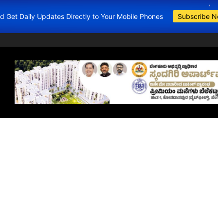
and Get Daily Updates Directly to Your Mobile Phones
Subscribe 
BDA Apartments