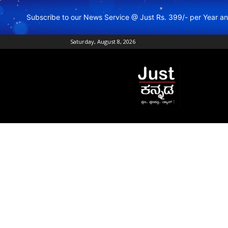
Subscribe to our News Service @ Just Rs. 399/- per Year 
Saturday, August 8, 2026
Just
Kannada
–
Online
Kannada
News
|
Breaking
Kannada
News
|
Karnataka
News
|
Live