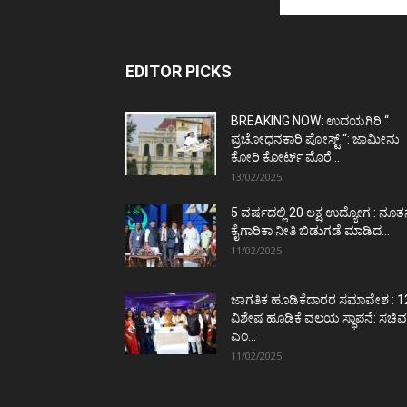
EDITOR PICKS
BREAKING NOW: ಉದಯಗಿರಿ “
ಪ್ರಚೋಧನಕಾರಿ ಪೋಸ್ಟ್‌ “: ಜಾಮೀನು
ಕೋರಿ ಕೋರ್ಟ್‌ ಮೊರೆ...
13/02/2025
5 ವರ್ಷದಲ್ಲಿ 20 ಲಕ್ಷ ಉದ್ಯೋಗ : ನೂ
ಕೈಗಾರಿಕಾ ನೀತಿ ಬಿಡುಗಡೆ ಮಾಡಿದ...
11/02/2025
ಜಾಗತಿಕ ಹೂಡಿಕೆದಾರರ ಸಮಾವೇಶ : 1
ವಿಶೇಷ ಹೂಡಿಕೆ ವಲಯ ಸ್ಥಾಪನೆ: ಸಚಿವ
ಎಂ...
11/02/2025