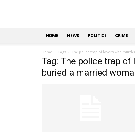
Updates
|
ಕನ್ನಡ
ನ್ಯೂಸ್
|
ಜಸ್ಟ್
HOME
NEWS
POLITICS
CRIME
ಕನ್ನಡ
Home
Tags
The police trap of lovers who murde
Tag: The police trap o
buried a married woman