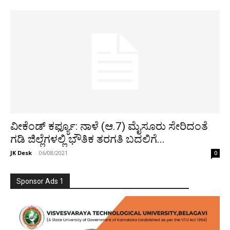
ವೀಕೆಂಡ್ ಕರ್ಫ್ಯೂ: ನಾಳೆ (ಆ.7) ಮೈಸೂರು ಸೇರಿದಂತೆ
ಗಡಿ ಜಿಲ್ಲೆಗಳಲ್ಲಿ ಭೌತಿಕ ತರಗತಿ ಬದಲಿಗೆ...
JK Desk
-
06/08/2021
0
Sponsor Ads 1