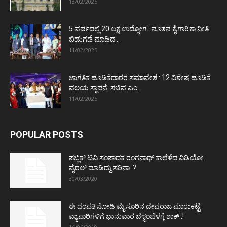
13/02/2025
5 ವರ್ಷದಲ್ಲಿ 20 ಲಕ್ಷ ಉದ್ಯೋಗ : ನೂತನ ಕೈಗಾರಿಕಾ ನೀತಿ
ಬಿಡುಗಡೆ ಮಾಡಿದ...
11/02/2025
ಜಾಗತಿಕ ಹೂಡಿಕೆದಾರರ ಸಮಾವೇಶ : 12 ವಿಶೇಷ ಹೂಡಿಕೆ
ವಲಯ ಸ್ಥಾಪನೆ: ಸಚಿವ ಎಂ...
11/02/2025
POPULAR POSTS
ಪಬ್ಲಿಕ್ ಟಿವಿ ಸಂಪಾದಕ ರಂಗನಾಥ್ ಕಾಲೆಳೆದ ವಿಡಿಯೋ
ವೈರಲ್ ಮಾಡಿದ್ದು ಸರಿನಾ..?
30/03/2020
ಈ ದಂಪತಿ ನೋಡಿ ಮೈಸೂರಿನ ದೇವರಾಜ ಮಾರುಕಟ್ಟೆ
ವ್ಯಾಪಾರಿಗಳಿಗೆ ಭಾನುವಾರ ಬೆಳ್ಳಂಬೆಳಗ್ಗೆ ಶಾಕ್..!