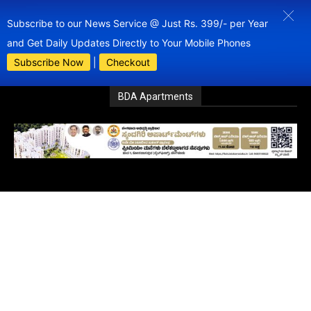
Subscribe to our News Service @ Just Rs. 399/- per Year
and Get Daily Updates Directly to Your Mobile Phones
Subscribe Now
|
Checkout
BDA Apartments