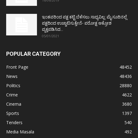
16/06/2019
ಇಂತವರಿಂದ ಪಕ್ಷ ಕಟ್ಟಿ ಬೆಳೆಸಲು ಸಾಧ್ಯವಿಲ್ಲ: ಮೈಸೂರಿನಲ್ಲೆ
ಪಕ್ಷದಿಂದ ಉಚ್ಚಾಟಿಸುತ್ತೇನೆ- ಪರೋಕ್ಷ ಆಕ್ರೋಶ
ವ್ಯಕ್ತಪಡಿಸಿದ...
05/01/2021
POPULAR CATEGORY
Front Page
48452
News
48436
Politics
28880
Crime
4622
Cinema
3680
Sports
1397
Tenders
540
Media Masala
492