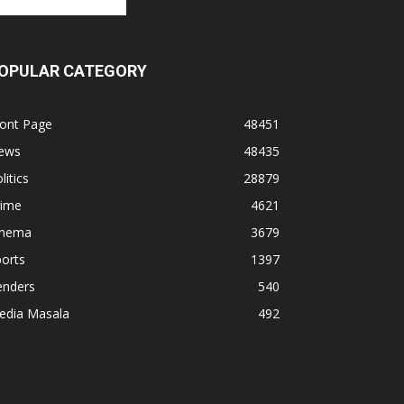
OPULAR CATEGORY
ront Page
48451
ews
48435
litics
28879
rime
4621
inema
3679
orts
1397
enders
540
edia Masala
492