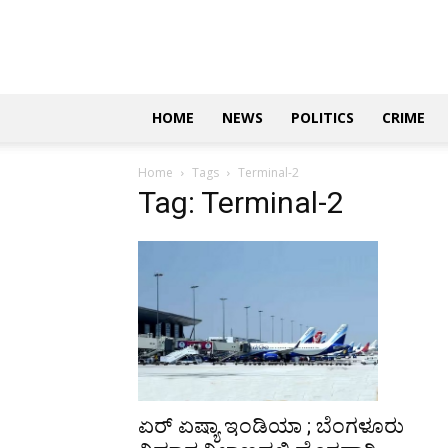
Updates
|
ಕನ್ನಡ
ನ್ಯೂಸ್
|
ಜಸ್ಟ್
HOME
NEWS
POLITICS
CRIME
ಕನ್ನಡ
Home
Tags
Terminal-2
Tag: Terminal-2
ಏರ್‌ ಏಷ್ಯಾ ಇಂಡಿಯಾ ; ಬೆಂಗಳೂರು