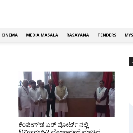
CINEMA
MEDIA MASALA
RASAYANA
TENDERS
MY
ಕೆಂಪೇಗೌಡ ಏರ್ ಪೋರ್ಟ್ ನಲ್ಲಿ
ಟರ್ಮಿನಲ್-2 ಲೋಕಾರ್ಪಣೆ ಮಾಡಿದ