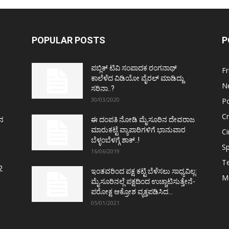
POPULAR POSTS
P
ಪಬ್ಲಿಕ್ ಟಿವಿ ಸಂಪಾದಕ ರಂಗನಾಥ್
F
ಕಾಲೆಳೆದ ವಿಡಿಯೋ ವೈರಲ್ ಮಾಡಿದ್ದು
N
ಸರಿನಾ..?
30/03/2020
Po
C
ತನ
ಈ ದಂಪತಿ ನೋಡಿ ಮೈಸೂರಿನ ದೇವರಾಜ
ಮಾರುಕಟ್ಟೆ ವ್ಯಾಪಾರಿಗಳಿಗೆ ಭಾನುವಾರ
C
ಬೆಳ್ಳಂಬೆಳಗ್ಗೆ ಶಾಕ್..!
Sp
16/06/2019
T
2
ಇಂತವರಿಂದ ಪಕ್ಷ ಕಟ್ಟಿ ಬೆಳೆಸಲು ಸಾಧ್ಯವಿಲ್ಲ:
M
ಮೈಸೂರಿನಲ್ಲೆ ಪಕ್ಷದಿಂದ ಉಚ್ಚಾಟಿಸುತ್ತೇನೆ-
ಪರೋಕ್ಷ ಆಕ್ರೋಶ ವ್ಯಕ್ತಪಡಿಸಿದ...
05/01/2021