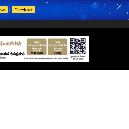
Now
|
Checkout