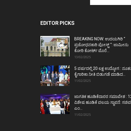
EDITOR PICKS
BREAKING NOW: ಉದಯಗಿರಿ “
ಪ್ರಚೋಧನಕಾರಿ ಪೋಸ್ಟ್‌ “: ಜಾಮೀನು
ಕೋರಿ ಕೋರ್ಟ್‌ ಮೊರೆ...
13/02/2025
5 ವರ್ಷದಲ್ಲಿ 20 ಲಕ್ಷ ಉದ್ಯೋಗ : ನೂ
ಕೈಗಾರಿಕಾ ನೀತಿ ಬಿಡುಗಡೆ ಮಾಡಿದ...
11/02/2025
ಜಾಗತಿಕ ಹೂಡಿಕೆದಾರರ ಸಮಾವೇಶ : 1
ವಿಶೇಷ ಹೂಡಿಕೆ ವಲಯ ಸ್ಥಾಪನೆ: ಸಚಿವ
ಎಂ...
11/02/2025