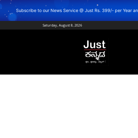
Subscribe to our News Service @ Just Rs. 399/- per Year 
Saturday, August 8, 2026
Just
Kannada
–
Online
Kannada
News
|
Breaking
Kannada
News
|
Karnataka
News
|
Live