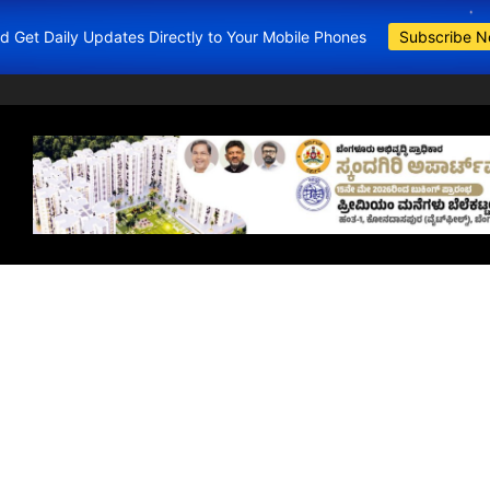
and Get Daily Updates Directly to Your Mobile Phones
Subscribe 
BDA Apartments