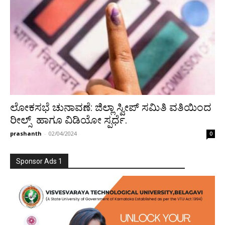
ಲೋಕಸಭೆ ಚುನಾವಣೆ: ಜಿಲ್ಲಾ ಸ್ವೀಪ್ ಸಮಿತಿ ವತಿಯಿಂದ
ರೀಲ್ಸ್ ಹಾಗೂ ವಿಡಿಯೋ ಸ್ಪರ್ಧೆ.
prashanth
-
02/04/2024
0
Sponsor Ads 1