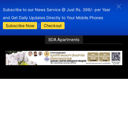
Subscribe to our News Service @ Just Rs. 399/- per Year
and Get Daily Updates Directly to Your Mobile Phones
Subscribe Now
|
Checkout
BDA Apartments