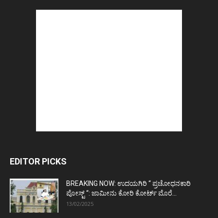
EDITOR PICKS
BREAKING NOW: ಉದಯಗಿರಿ “ ಪ್ರಚೋಧನಕಾರಿ
ಪೋಸ್ಟ್‌ “: ಜಾಮೀನು ಕೋರಿ ಕೋರ್ಟ್‌ ಮೊರೆ...
13/02/2025