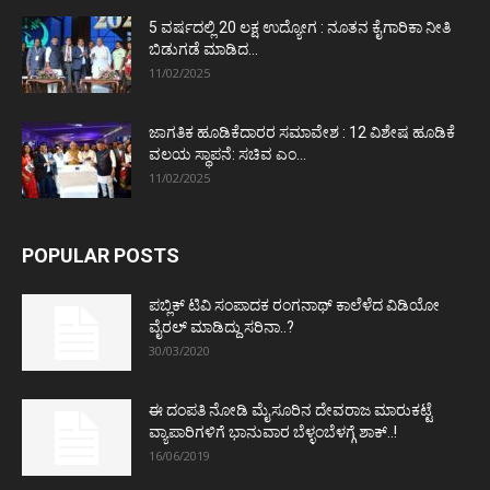
5 ವರ್ಷದಲ್ಲಿ 20 ಲಕ್ಷ ಉದ್ಯೋಗ : ನೂತನ ಕೈಗಾರಿಕಾ ನೀತಿ
ಬಿಡುಗಡೆ ಮಾಡಿದ...
11/02/2025
ಜಾಗತಿಕ ಹೂಡಿಕೆದಾರರ ಸಮಾವೇಶ : 12 ವಿಶೇಷ ಹೂಡಿಕೆ
ವಲಯ ಸ್ಥಾಪನೆ: ಸಚಿವ ಎಂ...
11/02/2025
POPULAR POSTS
ಪಬ್ಲಿಕ್ ಟಿವಿ ಸಂಪಾದಕ ರಂಗನಾಥ್ ಕಾಲೆಳೆದ ವಿಡಿಯೋ
ವೈರಲ್ ಮಾಡಿದ್ದು ಸರಿನಾ..?
30/03/2020
ಈ ದಂಪತಿ ನೋಡಿ ಮೈಸೂರಿನ ದೇವರಾಜ ಮಾರುಕಟ್ಟೆ
ವ್ಯಾಪಾರಿಗಳಿಗೆ ಭಾನುವಾರ ಬೆಳ್ಳಂಬೆಳಗ್ಗೆ ಶಾಕ್..!
16/06/2019