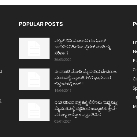
POPULAR POSTS
P
ಪಬ್ಲಿಕ್ ಟಿವಿ ಸಂಪಾದಕ ರಂಗನಾಥ್
F
ಕಾಲೆಳೆದ ವಿಡಿಯೋ ವೈರಲ್ ಮಾಡಿದ್ದು
N
ಸರಿನಾ..?
30/03/2020
Po
C
ತನ
ಈ ದಂಪತಿ ನೋಡಿ ಮೈಸೂರಿನ ದೇವರಾಜ
ಮಾರುಕಟ್ಟೆ ವ್ಯಾಪಾರಿಗಳಿಗೆ ಭಾನುವಾರ
C
ಬೆಳ್ಳಂಬೆಳಗ್ಗೆ ಶಾಕ್..!
Sp
16/06/2019
T
2
ಇಂತವರಿಂದ ಪಕ್ಷ ಕಟ್ಟಿ ಬೆಳೆಸಲು ಸಾಧ್ಯವಿಲ್ಲ:
M
ಮೈಸೂರಿನಲ್ಲೆ ಪಕ್ಷದಿಂದ ಉಚ್ಚಾಟಿಸುತ್ತೇನೆ-
ಪರೋಕ್ಷ ಆಕ್ರೋಶ ವ್ಯಕ್ತಪಡಿಸಿದ...
05/01/2021