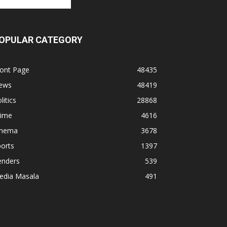
OPULAR CATEGORY
ront Page
48435
ews
48419
litics
28868
rime
4616
inema
3678
orts
1397
enders
539
edia Masala
491