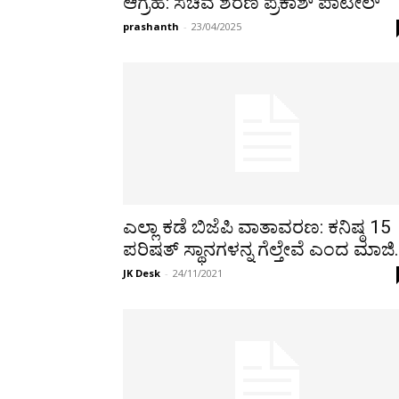
ಆಗ್ರಹ: ಸಚಿವ ಶರಣ ಪ್ರಕಾಶ್ ಪಾಟೀಲ್
prashanth
-
23/04/2025
ಎಲ್ಲಾ ಕಡೆ ಬಿಜೆಪಿ ವಾತಾವರಣ: ಕನಿಷ್ಠ 15
ಪರಿಷತ್ ಸ್ಥಾನಗಳನ್ನ ಗೆಲ್ತೇವೆ ಎಂದ ಮಾಜಿ.
JK Desk
-
24/11/2021