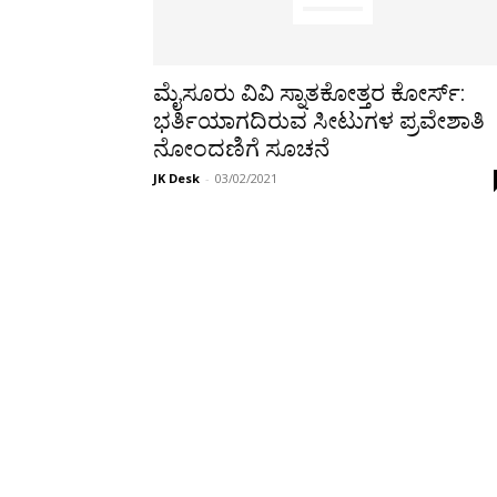
ಮೈಸೂರು ವಿವಿ ಸ್ನಾತಕೋತ್ತರ ಕೋರ್ಸ್:
ಭರ್ತಿಯಾಗದಿರುವ ಸೀಟುಗಳ ಪ್ರವೇಶಾತಿ
ನೋಂದಣಿಗೆ ಸೂಚನೆ
JK Desk
-
03/02/2021