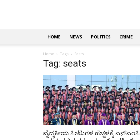
Updates
|
ಕನ್ನಡ
ನ್ಯೂಸ್
|
ಜಸ್ಟ್
HOME
NEWS
POLITICS
CRIME
ಕನ್ನಡ
Home
Tags
Seats
Tag: seats
ವೈದ್ಯಕೀಯ ಸೀಟುಗಳ ಹೆಚ್ಚಳಕ್ಕೆ ಎನ್‌ಎಂಸಿ