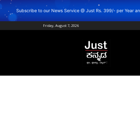
Subscribe to our News Service @ Just Rs. 399/- per Year 
Friday, August 7, 2026
Just
Kannada
–
Online
Kannada
News
|
Breaking
Kannada
News
|
Karnataka
News
|
Live