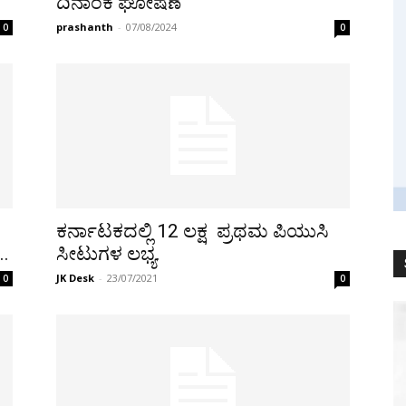
ದಿನಾಂಕ ಘೋಷಣೆ
prashanth
-
07/08/2024
0
0
ಕರ್ನಾಟಕದಲ್ಲಿ 12 ಲಕ್ಷ ಪ್ರಥಮ ಪಿಯುಸಿ
..
ಸೀಟುಗಳ ಲಭ್ಯ.
JK Desk
-
23/07/2021
0
0