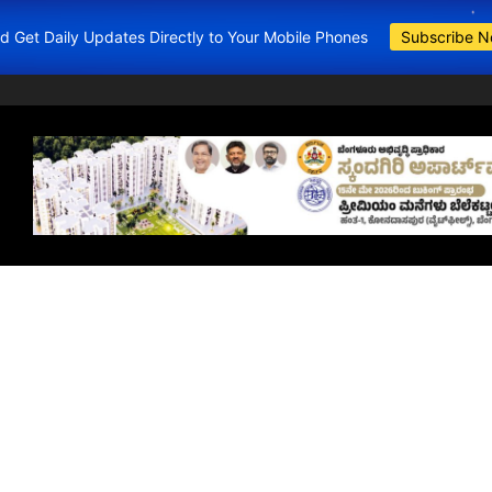
and Get Daily Updates Directly to Your Mobile Phones
Subscribe 
BDA Apartments