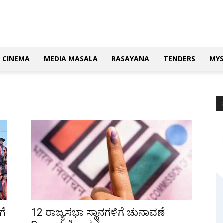
CINEMA
MEDIA MASALA
RASAYANA
TENDERS
MY
ಗೆ
12 ರಾಜ್ಯಸಭಾ ಸ್ಥಾನಗಳಿಗೆ ಚುನಾವಣೆ