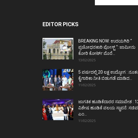
EDITOR PICKS
BREAKING NOW: ಉದಯಗಿರಿ “
ಪ್ರಚೋಧನಕಾರಿ ಪೋಸ್ಟ್‌ “: ಜಾಮೀನು
ಕೋರಿ ಕೋರ್ಟ್‌ ಮೊರೆ...
13/02/2025
5 ವರ್ಷದಲ್ಲಿ 20 ಲಕ್ಷ ಉದ್ಯೋಗ : ನೂ
ಕೈಗಾರಿಕಾ ನೀತಿ ಬಿಡುಗಡೆ ಮಾಡಿದ...
11/02/2025
ಜಾಗತಿಕ ಹೂಡಿಕೆದಾರರ ಸಮಾವೇಶ : 1
ವಿಶೇಷ ಹೂಡಿಕೆ ವಲಯ ಸ್ಥಾಪನೆ: ಸಚಿವ
ಎಂ...
11/02/2025