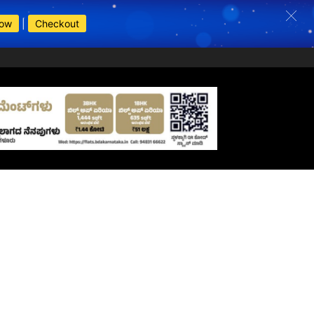
Now
|
Checkout