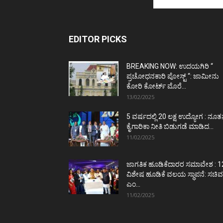
EDITOR PICKS
BREAKING NOW: ಉದಯಗಿರಿ “
ಪ್ರಚೋಧನಕಾರಿ ಪೋಸ್ಟ್‌ “: ಜಾಮೀನು
ಕೋರಿ ಕೋರ್ಟ್‌ ಮೊರೆ...
13/02/2025
5 ವರ್ಷದಲ್ಲಿ 20 ಲಕ್ಷ ಉದ್ಯೋಗ : ನೂ
ಕೈಗಾರಿಕಾ ನೀತಿ ಬಿಡುಗಡೆ ಮಾಡಿದ...
11/02/2025
ಜಾಗತಿಕ ಹೂಡಿಕೆದಾರರ ಸಮಾವೇಶ : 1
ವಿಶೇಷ ಹೂಡಿಕೆ ವಲಯ ಸ್ಥಾಪನೆ: ಸಚಿವ
ಎಂ...
11/02/2025