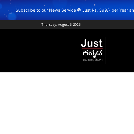
Subscribe to our News Service @ Just Rs. 399/- per Year 
Thursday, August 6, 2026
Just
Kannada
–
Online
Kannada
News
|
Breaking
Kannada
News
|
Karnataka
News
|
Live