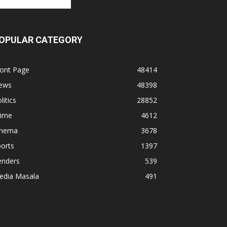
OPULAR CATEGORY
ront Page
48414
ews
48398
litics
28852
rime
4612
inema
3678
orts
1397
enders
539
edia Masala
491