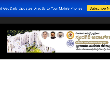
and Get Daily Updates Directly to Your Mobile Phones
Subscribe 
BDA Apartments