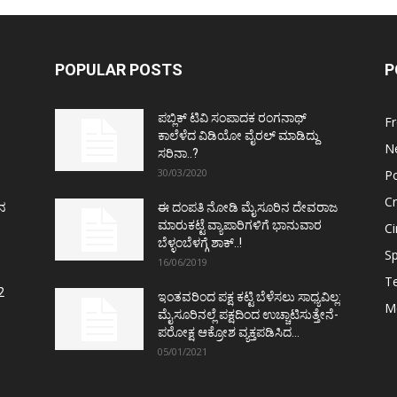
POPULAR POSTS
P
ಪಬ್ಲಿಕ್ ಟಿವಿ ಸಂಪಾದಕ ರಂಗನಾಥ್
F
ಕಾಲೆಳೆದ ವಿಡಿಯೋ ವೈರಲ್ ಮಾಡಿದ್ದು
N
ಸರಿನಾ..?
30/03/2020
Po
C
ತನ
ಈ ದಂಪತಿ ನೋಡಿ ಮೈಸೂರಿನ ದೇವರಾಜ
ಮಾರುಕಟ್ಟೆ ವ್ಯಾಪಾರಿಗಳಿಗೆ ಭಾನುವಾರ
C
ಬೆಳ್ಳಂಬೆಳಗ್ಗೆ ಶಾಕ್..!
Sp
16/06/2019
T
2
ಇಂತವರಿಂದ ಪಕ್ಷ ಕಟ್ಟಿ ಬೆಳೆಸಲು ಸಾಧ್ಯವಿಲ್ಲ:
M
ಮೈಸೂರಿನಲ್ಲೆ ಪಕ್ಷದಿಂದ ಉಚ್ಚಾಟಿಸುತ್ತೇನೆ-
ಪರೋಕ್ಷ ಆಕ್ರೋಶ ವ್ಯಕ್ತಪಡಿಸಿದ...
05/01/2021