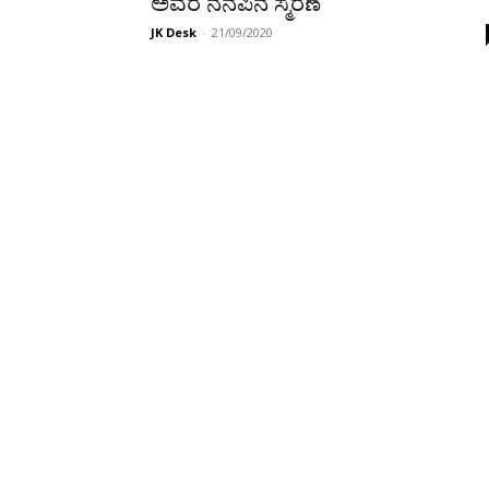
ಅವರ ನೆನಪಿನ ಸ್ಮರಣೆ
JK Desk
-
21/09/2020