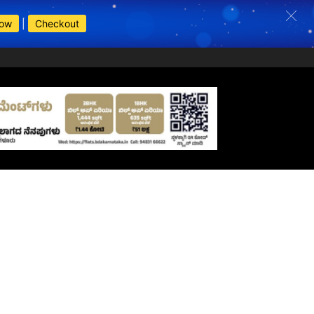
Now
|
Checkout