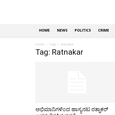
Updates
|
ಕನ್ನಡ
ನ್ಯೂಸ್
|
ಜಸ್ಟ್
HOME
NEWS
POLITICS
CRIME
ಕನ್ನಡ
Home
Tags
Ratnakar
Tag: Ratnakar
ಅಭಿಮಾನಿಗಳಿಂದ ಹಾಸ್ಯನಟ ರತ್ನಾಕರ್