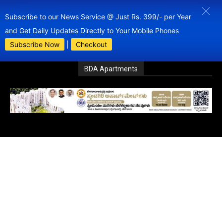
Subscribe to our News Service @ Just Rs. 399/- per Year
and Get Daily Updates Directly to Your Mobile Phones
Subscribe Now
|
Checkout
BDA Apartments