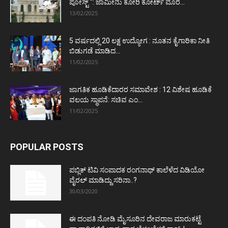
ಪೋಸ್ಟ್‌ “: ಜಾಮೀನು ಕೋರಿ ಕೋರ್ಟ್‌ ಮೊರೆ...
13/02/2025
5 ವರ್ಷದಲ್ಲಿ 20 ಲಕ್ಷ ಉದ್ಯೋಗ : ನೂತನ ಕೈಗಾರಿಕಾ ನೀತಿ
ಬಿಡುಗಡೆ ಮಾಡಿದ...
11/02/2025
ಜಾಗತಿಕ ಹೂಡಿಕೆದಾರರ ಸಮಾವೇಶ : 12 ವಿಶೇಷ ಹೂಡಿಕೆ
ವಲಯ ಸ್ಥಾಪನೆ: ಸಚಿವ ಎಂ...
11/02/2025
POPULAR POSTS
ಪಬ್ಲಿಕ್ ಟಿವಿ ಸಂಪಾದಕ ರಂಗನಾಥ್ ಕಾಲೆಳೆದ ವಿಡಿಯೋ
ವೈರಲ್ ಮಾಡಿದ್ದು ಸರಿನಾ..?
30/03/2020
ಈ ದಂಪತಿ ನೋಡಿ ಮೈಸೂರಿನ ದೇವರಾಜ ಮಾರುಕಟ್ಟೆ