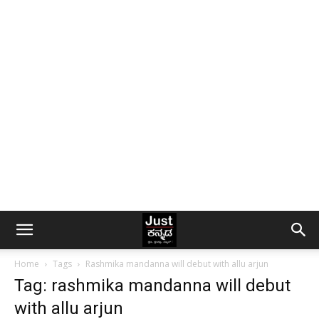
Home
Tags
Rashmika mandanna will debut with allu arjun
Tag: rashmika mandanna will debut
with allu arjun