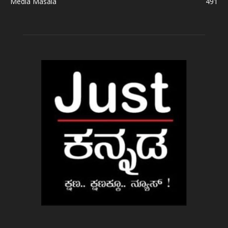
Media Masala
491