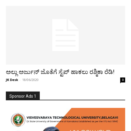
ಅಲ್ಲು ಅರ್ಜುನ್ ಜೊತೆಗೆ ಸ್ಟೆಪ್ ಹಾಕಲು ರಶ್ಮಿಕಾ ರೆಡಿ!
JK Desk
-
18/06/2020
0
Sponsor Ads 1