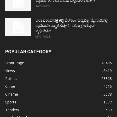
ವ್ಯಾಪಾರಿಗಳಿಗೆ ಭಾನುವಾರ ಬೆಳ್ಳಂಬೆಳಗ್ಗೆ ಶಾಕ್..!
16/06/2019
ಇಂತವರಿಂದ ಪಕ್ಷ ಕಟ್ಟಿ ಬೆಳೆಸಲು ಸಾಧ್ಯವಿಲ್ಲ: ಮೈಸೂರಿನಲ್ಲೆ
ಪಕ್ಷದಿಂದ ಉಚ್ಚಾಟಿಸುತ್ತೇನೆ- ಪರೋಕ್ಷ ಆಕ್ರೋಶ
ವ್ಯಕ್ತಪಡಿಸಿದ...
05/01/2021
POPULAR CATEGORY
Front Page
48435
News
48419
Politics
28868
Crime
4616
Cinema
3678
Sports
1397
Tenders
539