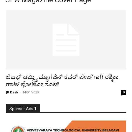
JFW Magazine Cover Page
ಜೆಎಫ್ ಡಬ್ಲ್ಯು ಮ್ಯಾಗಜಿನ್ ಕವರ್ ಪೇಜ್’ಗಾಗಿ ರಶ್ಮಿಕಾ
ಹಾಟ್ ಫೋಟೋ ಶೂಟ್
JK Desk
-
14/01/2020
0
Sponsor Ads 1