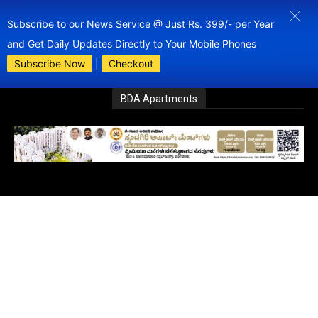
Subscribe to our News Service @ Just Rs. 399/- per Year
and Get Daily Updates Directly to Your Mobile Phones
Subscribe Now
|
Checkout
BDA Apartments