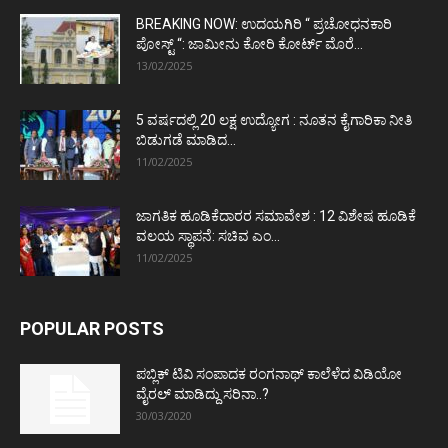
BREAKING NOW: ಉದಯಗಿರಿ “ ಪ್ರಚೋಧನಕಾರಿ
ಪೋಸ್ಟ್‌ “: ಜಾಮೀನು ಕೋರಿ ಕೋರ್ಟ್‌ ಮೊರೆ...
13/02/2025
5 ವರ್ಷದಲ್ಲಿ 20 ಲಕ್ಷ ಉದ್ಯೋಗ : ನೂತನ ಕೈಗಾರಿಕಾ ನೀತಿ
ಬಿಡುಗಡೆ ಮಾಡಿದ...
11/02/2025
ಜಾಗತಿಕ ಹೂಡಿಕೆದಾರರ ಸಮಾವೇಶ : 12 ವಿಶೇಷ ಹೂಡಿಕೆ
ವಲಯ ಸ್ಥಾಪನೆ: ಸಚಿವ ಎಂ...
11/02/2025
POPULAR POSTS
ಪಬ್ಲಿಕ್ ಟಿವಿ ಸಂಪಾದಕ ರಂಗನಾಥ್ ಕಾಲೆಳೆದ ವಿಡಿಯೋ
ವೈರಲ್ ಮಾಡಿದ್ದು ಸರಿನಾ..?
30/03/2020