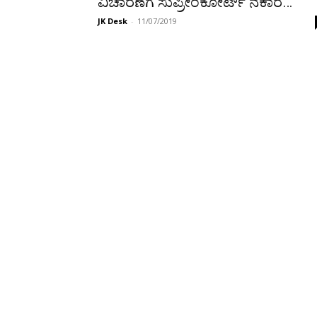
ವಿಚಾರಣೆಗೆ ಸುಪ್ರೀಂಕೋರ್ಟ್ ನಕಾರ…
JK Desk
-
11/07/2019