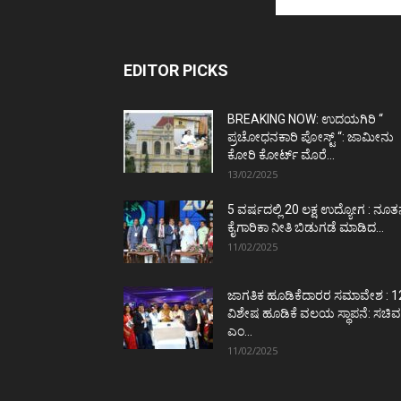
EDITOR PICKS
BREAKING NOW: ಉದಯಗಿರಿ “
ಪ್ರಚೋಧನಕಾರಿ ಪೋಸ್ಟ್‌ “: ಜಾಮೀನು
ಕೋರಿ ಕೋರ್ಟ್‌ ಮೊರೆ...
13/02/2025
5 ವರ್ಷದಲ್ಲಿ 20 ಲಕ್ಷ ಉದ್ಯೋಗ : ನೂ
ಕೈಗಾರಿಕಾ ನೀತಿ ಬಿಡುಗಡೆ ಮಾಡಿದ...
11/02/2025
ಜಾಗತಿಕ ಹೂಡಿಕೆದಾರರ ಸಮಾವೇಶ : 1
ವಿಶೇಷ ಹೂಡಿಕೆ ವಲಯ ಸ್ಥಾಪನೆ: ಸಚಿವ
ಎಂ...
11/02/2025