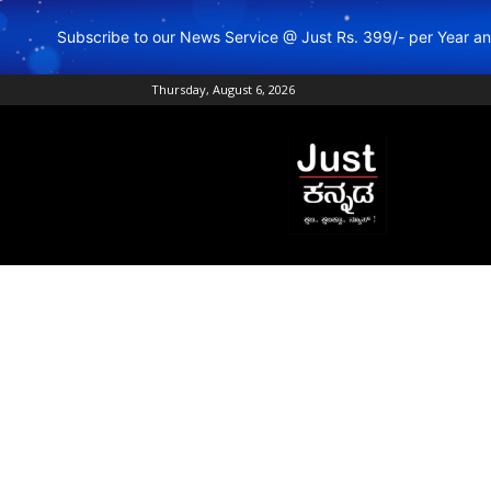
Subscribe to our News Service @ Just Rs. 399/- per Year 
Thursday, August 6, 2026
Just
Kannada
–
Online
Kannada
News
|
Breaking
Kannada
News
|
Karnataka
News
|
Live