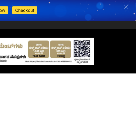
Now
|
Checkout