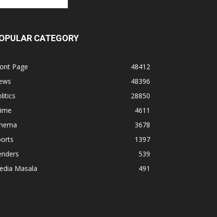
OPULAR CATEGORY
ront Page
48412
ews
48396
litics
28850
rime
4611
inema
3678
orts
1397
enders
539
edia Masala
491