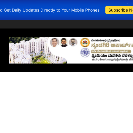
and Get Daily Updates Directly to Your Mobile Phones
Subscribe 
BDA Apartments