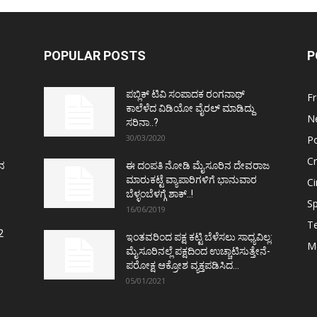
POPULAR POSTS
P
ಪಬ್ಲಿಕ್ ಟಿವಿ ಸಂಪಾದಕ ರಂಗನಾಥ್
F
ಕಾಲೆಳೆದ ವಿಡಿಯೋ ವೈರಲ್ ಮಾಡಿದ್ದು
N
ಸರಿನಾ..?
30/03/2020
Po
C
ತನ
ಈ ದಂಪತಿ ನೋಡಿ ಮೈಸೂರಿನ ದೇವರಾಜ
ಮಾರುಕಟ್ಟೆ ವ್ಯಾಪಾರಿಗಳಿಗೆ ಭಾನುವಾರ
C
ಬೆಳ್ಳಂಬೆಳಗ್ಗೆ ಶಾಕ್..!
Sp
16/06/2019
T
2
ಇಂತವರಿಂದ ಪಕ್ಷ ಕಟ್ಟಿ ಬೆಳೆಸಲು ಸಾಧ್ಯವಿಲ್ಲ:
M
ಮೈಸೂರಿನಲ್ಲೆ ಪಕ್ಷದಿಂದ ಉಚ್ಚಾಟಿಸುತ್ತೇನೆ-
ಪರೋಕ್ಷ ಆಕ್ರೋಶ ವ್ಯಕ್ತಪಡಿಸಿದ...
05/01/2021