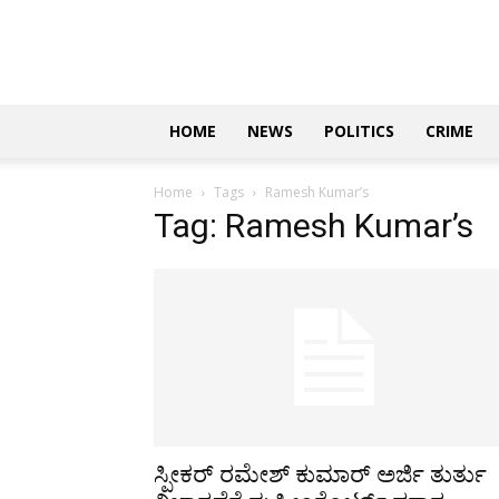
Updates
|
ಕನ್ನಡ
ನ್ಯೂಸ್
|
ಜಸ್ಟ್
HOME
NEWS
POLITICS
CRIME
ಕನ್ನಡ
Home
Tags
Ramesh Kumar’s
Tag: Ramesh Kumar’s
ಸ್ಪೀಕರ್ ರಮೇಶ್ ಕುಮಾರ್ ಅರ್ಜಿ ತುರ್ತು