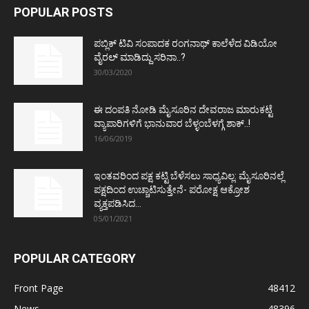
POPULAR POSTS
ಪಬ್ಲಿಕ್ ಟಿವಿ ಸಂಪಾದಕ ರಂಗನಾಥ್ ಕಾಲೆಳೆದ ವಿಡಿಯೋ
ವೈರಲ್ ಮಾಡಿದ್ದು ಸರಿನಾ..?
30/03/2020
ಈ ದಂಪತಿ ನೋಡಿ ಮೈಸೂರಿನ ದೇವರಾಜ ಮಾರುಕಟ್ಟೆ
ವ್ಯಾಪಾರಿಗಳಿಗೆ ಭಾನುವಾರ ಬೆಳ್ಳಂಬೆಳಗ್ಗೆ ಶಾಕ್..!
16/06/2019
ಇಂತವರಿಂದ ಪಕ್ಷ ಕಟ್ಟಿ ಬೆಳೆಸಲು ಸಾಧ್ಯವಿಲ್ಲ: ಮೈಸೂರಿನಲ್ಲೆ
ಪಕ್ಷದಿಂದ ಉಚ್ಚಾಟಿಸುತ್ತೇನೆ- ಪರೋಕ್ಷ ಆಕ್ರೋಶ
ವ್ಯಕ್ತಪಡಿಸಿದ...
05/01/2021
POPULAR CATEGORY
Front Page
48412
News
48396