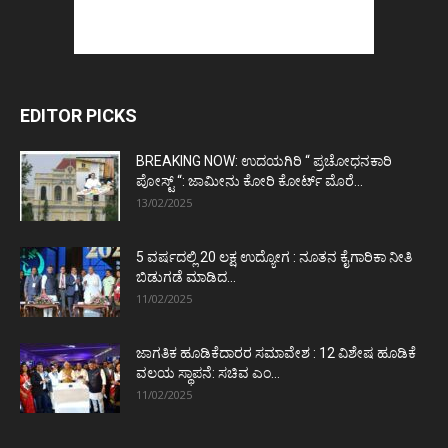
EDITOR PICKS
BREAKING NOW: ಉದಯಗಿರಿ “ ಪ್ರಚೋಧನಕಾರಿ
ಪೋಸ್ಟ್‌ “: ಜಾಮೀನು ಕೋರಿ ಕೋರ್ಟ್‌ ಮೊರೆ...
13/02/2025
5 ವರ್ಷದಲ್ಲಿ 20 ಲಕ್ಷ ಉದ್ಯೋಗ : ನೂತನ ಕೈಗಾರಿಕಾ ನೀತಿ
ಬಿಡುಗಡೆ ಮಾಡಿದ...
11/02/2025
ಜಾಗತಿಕ ಹೂಡಿಕೆದಾರರ ಸಮಾವೇಶ : 12 ವಿಶೇಷ ಹೂಡಿಕೆ
ವಲಯ ಸ್ಥಾಪನೆ: ಸಚಿವ ಎಂ...
11/02/2025