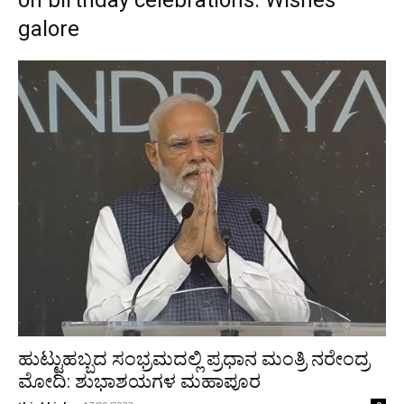
on birthday celebrations: Wishes
galore
ಹುಟ್ಟುಹಬ್ಬದ ಸಂಭ್ರಮದಲ್ಲಿ ಪ್ರಧಾನ ಮಂತ್ರಿ ನರೇಂದ್ರ
ಮೋದಿ: ಶುಭಾಶಯಗಳ ಮಹಾಪೂರ