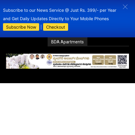
Subscribe to our News Service @ Just Rs. 399/- per Year
and Get Daily Updates Directly to Your Mobile Phones
Subscribe Now
|
Checkout
BDA Apartments