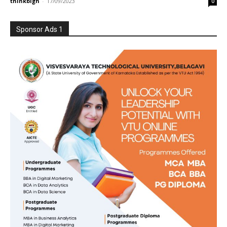
thinkbigh
-
17/09/2023
0
Sponsor Ads 1