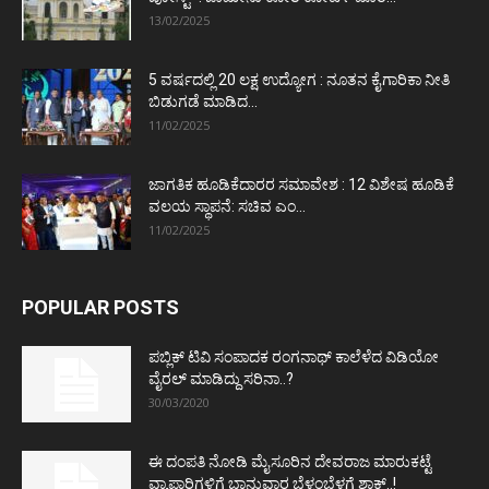
13/02/2025
5 ವರ್ಷದಲ್ಲಿ 20 ಲಕ್ಷ ಉದ್ಯೋಗ : ನೂತನ ಕೈಗಾರಿಕಾ ನೀತಿ
ಬಿಡುಗಡೆ ಮಾಡಿದ...
11/02/2025
ಜಾಗತಿಕ ಹೂಡಿಕೆದಾರರ ಸಮಾವೇಶ : 12 ವಿಶೇಷ ಹೂಡಿಕೆ
ವಲಯ ಸ್ಥಾಪನೆ: ಸಚಿವ ಎಂ...
11/02/2025
POPULAR POSTS
ಪಬ್ಲಿಕ್ ಟಿವಿ ಸಂಪಾದಕ ರಂಗನಾಥ್ ಕಾಲೆಳೆದ ವಿಡಿಯೋ
ವೈರಲ್ ಮಾಡಿದ್ದು ಸರಿನಾ..?
30/03/2020
ಈ ದಂಪತಿ ನೋಡಿ ಮೈಸೂರಿನ ದೇವರಾಜ ಮಾರುಕಟ್ಟೆ
ವ್ಯಾಪಾರಿಗಳಿಗೆ ಭಾನುವಾರ ಬೆಳ್ಳಂಬೆಳಗ್ಗೆ ಶಾಕ್..!