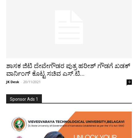
ಶಾಸಕ ಜಿಟಿ ದೇವೇಗೌಡರ ಪುತ್ರ ಹರೀಶ್ ಗೌಡಗೆ ಖಡಕ್
ವಾರ್ನಿಂಗ್ ಕೊಟ್ಟ ಸಚಿವ ಎಸ್.ಟಿ...
JK Desk
-
20/11/2021
0
Sponsor Ads 1