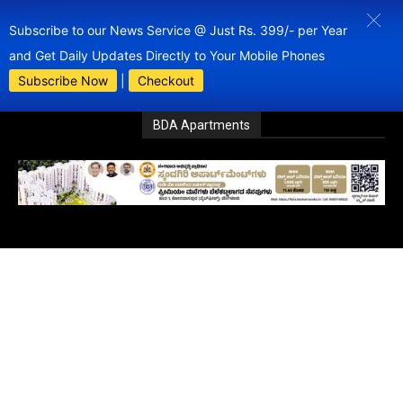
Subscribe to our News Service @ Just Rs. 399/- per Year
and Get Daily Updates Directly to Your Mobile Phones
Subscribe Now
|
Checkout
BDA Apartments