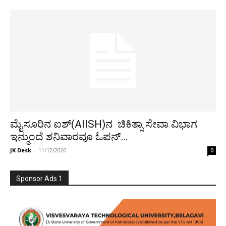
ಮೈಸೂರಿನ ಐಶ್(AIISH)ನ ಚಿಕಿತ್ಸಾ ಸೇವಾ ವಿಭಾಗ
ಇನ್ಮುಂದೆ ಶನಿವಾರವೂ ಓಪನ್…
JK Desk
-
11/12/2020
0
Sponsor Ads 1