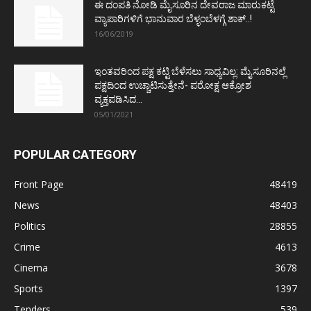
ಈ ದಂಪತಿ ನೋಡಿ ಮೈಸೂರಿನ ದೇವರಾಜ ಮಾರುಕಟ್ಟೆ
ವ್ಯಾಪಾರಿಗಳಿಗೆ ಭಾನುವಾರ ಬೆಳ್ಳಂಬೆಳಗ್ಗೆ ಶಾಕ್..!
16/06/2019
ಇಂತವರಿಂದ ಪಕ್ಷ ಕಟ್ಟಿ ಬೆಳೆಸಲು ಸಾಧ್ಯವಿಲ್ಲ: ಮೈಸೂರಿನಲ್ಲೆ
ಪಕ್ಷದಿಂದ ಉಚ್ಚಾಟಿಸುತ್ತೇನೆ- ಪರೋಕ್ಷ ಆಕ್ರೋಶ
ವ್ಯಕ್ತಪಡಿಸಿದ...
05/01/2021
POPULAR CATEGORY
Front Page
48419
News
48403
Politics
28855
Crime
4613
Cinema
3678
Sports
1397
Tenders
539