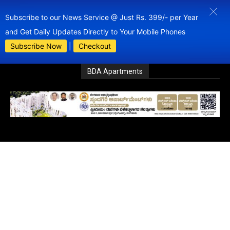
Subscribe to our News Service @ Just Rs. 399/- per Year
and Get Daily Updates Directly to Your Mobile Phones
Subscribe Now
|
Checkout
BDA Apartments