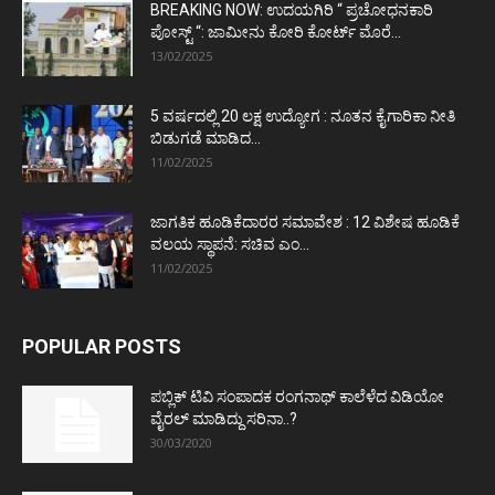
BREAKING NOW: ಉದಯಗಿರಿ “ ಪ್ರಚೋಧನಕಾರಿ
ಪೋಸ್ಟ್‌ “: ಜಾಮೀನು ಕೋರಿ ಕೋರ್ಟ್‌ ಮೊರೆ...
13/02/2025
5 ವರ್ಷದಲ್ಲಿ 20 ಲಕ್ಷ ಉದ್ಯೋಗ : ನೂತನ ಕೈಗಾರಿಕಾ ನೀತಿ
ಬಿಡುಗಡೆ ಮಾಡಿದ...
11/02/2025
ಜಾಗತಿಕ ಹೂಡಿಕೆದಾರರ ಸಮಾವೇಶ : 12 ವಿಶೇಷ ಹೂಡಿಕೆ
ವಲಯ ಸ್ಥಾಪನೆ: ಸಚಿವ ಎಂ...
11/02/2025
POPULAR POSTS
ಪಬ್ಲಿಕ್ ಟಿವಿ ಸಂಪಾದಕ ರಂಗನಾಥ್ ಕಾಲೆಳೆದ ವಿಡಿಯೋ
ವೈರಲ್ ಮಾಡಿದ್ದು ಸರಿನಾ..?
30/03/2020