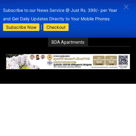
Subscribe to our News Service @ Just Rs. 399/- per Year
and Get Daily Updates Directly to Your Mobile Phones
Subscribe Now
|
Checkout
BDA Apartments