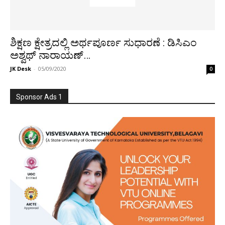
ಶಿಕ್ಷಣ ಕ್ಷೇತ್ರದಲ್ಲಿ ಅರ್ಥಪೂರ್ಣ ಸುಧಾರಣೆ : ಡಿಸಿಎಂ
ಅಶ್ವಥ್ ನಾರಾಯಣ್…
JK Desk
-
05/09/2020
0
Sponsor Ads 1