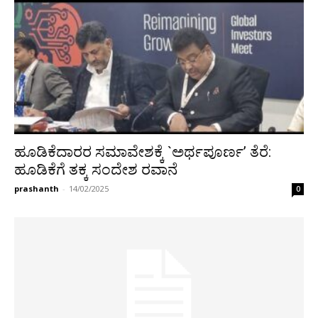
ಹೂಡಿಕೆದಾರರ ಸಮಾವೇಶಕ್ಕೆ `ಅರ್ಥಪೂರ್ಣ’ ತೆರೆ:
ಹೂಡಿಕೆಗೆ ತಕ್ಕ ಸಂದೇಶ ರವಾನೆ
prashanth
-
14/02/2025
0