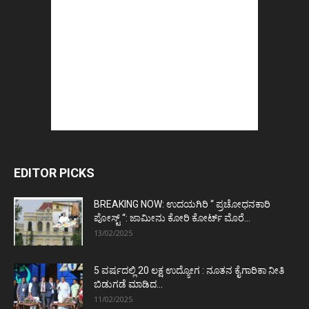
EDITOR PICKS
BREAKING NOW: ಉದಯಗಿರಿ “ ಪ್ರಚೋಧನಕಾರಿ
ಪೋಸ್ಟ್‌ “: ಜಾಮೀನು ಕೋರಿ ಕೋರ್ಟ್‌ ಮೊರೆ...
13/02/2025
5 ವರ್ಷದಲ್ಲಿ 20 ಲಕ್ಷ ಉದ್ಯೋಗ : ನೂತನ ಕೈಗಾರಿಕಾ ನೀತಿ
ಬಿಡುಗಡೆ ಮಾಡಿದ...
11/02/2025