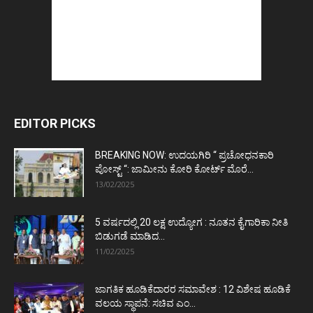
EDITOR PICKS
BREAKING NOW: ಉದಯಗಿರಿ “ ಪ್ರಚೋಧನಕಾರಿ
ಪೋಸ್ಟ್‌ “: ಜಾಮೀನು ಕೋರಿ ಕೋರ್ಟ್‌ ಮೊರೆ...
13/02/2025
5 ವರ್ಷದಲ್ಲಿ 20 ಲಕ್ಷ ಉದ್ಯೋಗ : ನೂತನ ಕೈಗಾರಿಕಾ ನೀತಿ
ಬಿಡುಗಡೆ ಮಾಡಿದ...
11/02/2025
ಜಾಗತಿಕ ಹೂಡಿಕೆದಾರರ ಸಮಾವೇಶ : 12 ವಿಶೇಷ ಹೂಡಿಕೆ
ವಲಯ ಸ್ಥಾಪನೆ: ಸಚಿವ ಎಂ...