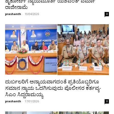
ಹೈಕೋರ್ಟ್‌ ನ್ಯಾಯಮೂರ್ತಿ ಯಶವಂತ್ ವರ್ಮಾ
ರಾಜೀನಾಮೆ
prashanth
-
10/04/2026
0
ದುರ್ಬಲರಿಗೆ ಅನ್ಯಾಯವಾಗದಂತೆ ಪ್ರತಿಯೊಬ್ಬರಿಗೂ
ಸಮಾನ ನ್ಯಾಯ ಒದಗಿಸುವುದು ಪೊಲೀಸರ ಕರ್ತವ್ಯ-
ಸಿಎಂ ಸಿದ್ದರಾಮಯ್ಯ
prashanth
-
17/01/2026
0