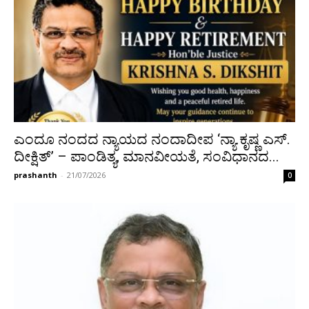
ಎಂದೂ ನಂದದ ನ್ಯಾಯದ ನಂದಾದೀಪ ‘ನ್ಯಾ.ಕೃಷ್ಣ ಎಸ್.
ದೀಕ್ಷಿತ್’ – ಪಾಂಡಿತ್ಯ, ಮಾನವೀಯತೆ, ಸಂವಿಧಾನದ...
prashanth
-
21/07/2026
0