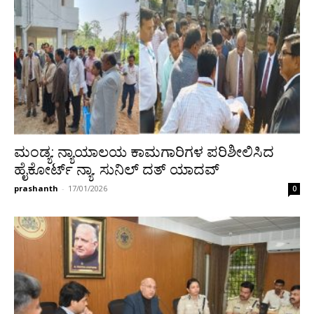
ಮಂಡ್ಯ: ನ್ಯಾಯಾಲಯ ಕಾಮಗಾರಿಗಳ ಪರಿಶೀಲಿಸಿದ
ಹೈಕೋರ್ಟ್ ನ್ಯಾ. ಸುನಿಲ್ ದತ್ ಯಾದವ್
prashanth
-
17/01/2026
0