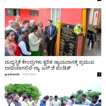
ಮಧ್ಯಸ್ಥಿಕೆ ಕೇಂದ್ರಗಳು ತ್ವರಿತ ನ್ಯಾಯದಾನಕ್ಕೆ ಪ್ರಮುಖ
ದಾರಿಯಾಗಲಿವೆ-ನ್ಯಾ. ಎಸ್.ಜಿ ಪಂಡಿತ್
prashanth
-
04/07/2026
0