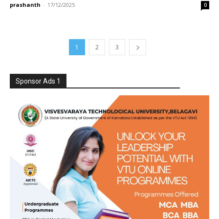
prashanth
-
17/12/2025
0
1
2
3
Sponsor Ads 1