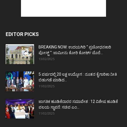
EDITOR PICKS
BREAKING NOW: ಉದಯಗಿರಿ “ ಪ್ರಚೋಧನಕಾರಿ
ಪೋಸ್ಟ್‌ “: ಜಾಮೀನು ಕೋರಿ ಕೋರ್ಟ್‌ ಮೊರೆ...
13/02/2025
5 ವರ್ಷದಲ್ಲಿ 20 ಲಕ್ಷ ಉದ್ಯೋಗ : ನೂತನ ಕೈಗಾರಿಕಾ ನೀತಿ
ಬಿಡುಗಡೆ ಮಾಡಿದ...
11/02/2025
ಜಾಗತಿಕ ಹೂಡಿಕೆದಾರರ ಸಮಾವೇಶ : 12 ವಿಶೇಷ ಹೂಡಿಕೆ
ವಲಯ ಸ್ಥಾಪನೆ: ಸಚಿವ ಎಂ...
11/02/2025