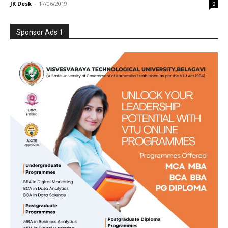
JK Desk
-
17/06/2019
0
Sponsor Ads 1