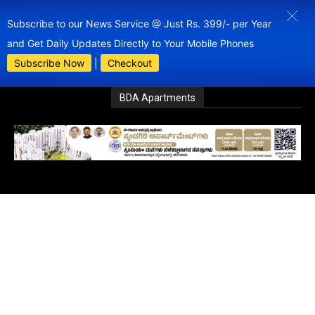
Subscribe to our News Service @ Just Rs. 399/- per Year
and Get Daily Updates Directly to Your Mobile Phones
Subscribe Now
|
Checkout
BDA Apartments