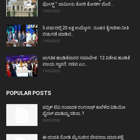
ಪೋಸ್ಟ್‌ “: ಜಾಮೀನು ಕೋರಿ ಕೋರ್ಟ್‌ ಮೊರೆ...
13/02/2025
5 ವರ್ಷದಲ್ಲಿ 20 ಲಕ್ಷ ಉದ್ಯೋಗ : ನೂತನ ಕೈಗಾರಿಕಾ ನೀತಿ
ಬಿಡುಗಡೆ ಮಾಡಿದ...
11/02/2025
ಜಾಗತಿಕ ಹೂಡಿಕೆದಾರರ ಸಮಾವೇಶ : 12 ವಿಶೇಷ ಹೂಡಿಕೆ
ವಲಯ ಸ್ಥಾಪನೆ: ಸಚಿವ ಎಂ...
11/02/2025
POPULAR POSTS
ಪಬ್ಲಿಕ್ ಟಿವಿ ಸಂಪಾದಕ ರಂಗನಾಥ್ ಕಾಲೆಳೆದ ವಿಡಿಯೋ
ವೈರಲ್ ಮಾಡಿದ್ದು ಸರಿನಾ..?
30/03/2020
ಈ ದಂಪತಿ ನೋಡಿ ಮೈಸೂರಿನ ದೇವರಾಜ ಮಾರುಕಟ್ಟೆ