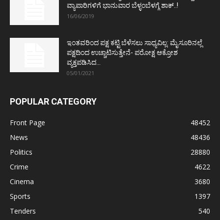
ವ್ಯಾಪಾರಿಗಳಿಗೆ ಭಾನುವಾರ ಬೆಳ್ಳಂಬೆಳಗ್ಗೆ ಶಾಕ್..!
16/06/2019
ಇಂತವರಿಂದ ಪಕ್ಷ ಕಟ್ಟಿ ಬೆಳೆಸಲು ಸಾಧ್ಯವಿಲ್ಲ: ಮೈಸೂರಿನಲ್ಲೆ
ಪಕ್ಷದಿಂದ ಉಚ್ಚಾಟಿಸುತ್ತೇನೆ- ಪರೋಕ್ಷ ಆಕ್ರೋಶ
ವ್ಯಕ್ತಪಡಿಸಿದ...
05/01/2021
POPULAR CATEGORY
Front Page
48452
News
48436
Politics
28880
Crime
4622
Cinema
3680
Sports
1397
Tenders
540