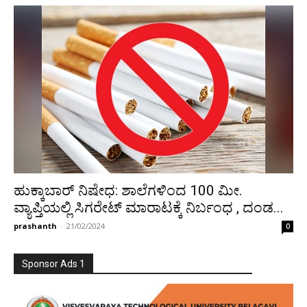
ಹುಕ್ಕಾಬಾರ್ ನಿಷೇಧ: ಶಾಲೆಗಳಿಂದ 100 ಮೀ.
ವ್ಯಾಪ್ತಿಯಲ್ಲಿ ಸಿಗರೇಟ್ ಮಾರಾಟಕ್ಕೆ ನಿರ್ಬಂಧ , ದಂಡ...
prashanth
-
21/02/2024
0
Sponsor Ads 1