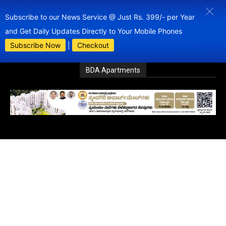
Subscribe to our News Service @ Just Rs. 399/- per Year
and Get Daily Updates Directly to Your Mobile Phones
Subscribe Now
|
Checkout
BDA Apartments