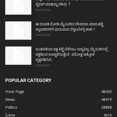
ವೈರಲ್ ಮಾಡಿದ್ದು ಸರಿನಾ..?
30/03/2020
ಈ ದಂಪತಿ ನೋಡಿ ಮೈಸೂರಿನ ದೇವರಾಜ ಮಾರುಕಟ್ಟೆ
ವ್ಯಾಪಾರಿಗಳಿಗೆ ಭಾನುವಾರ ಬೆಳ್ಳಂಬೆಳಗ್ಗೆ ಶಾಕ್..!
16/06/2019
ಇಂತವರಿಂದ ಪಕ್ಷ ಕಟ್ಟಿ ಬೆಳೆಸಲು ಸಾಧ್ಯವಿಲ್ಲ: ಮೈಸೂರಿನಲ್ಲೆ
ಪಕ್ಷದಿಂದ ಉಚ್ಚಾಟಿಸುತ್ತೇನೆ- ಪರೋಕ್ಷ ಆಕ್ರೋಶ
ವ್ಯಕ್ತಪಡಿಸಿದ...
05/01/2021
POPULAR CATEGORY
Front Page
48435
News
48419
Politics
28868
Crime
4616