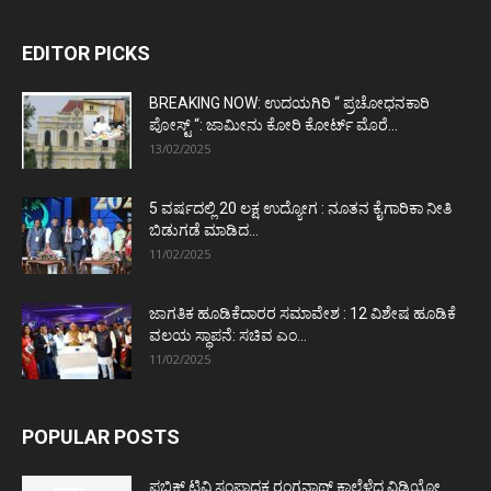
EDITOR PICKS
BREAKING NOW: ಉದಯಗಿರಿ “ ಪ್ರಚೋಧನಕಾರಿ
ಪೋಸ್ಟ್‌ “: ಜಾಮೀನು ಕೋರಿ ಕೋರ್ಟ್‌ ಮೊರೆ...
13/02/2025
5 ವರ್ಷದಲ್ಲಿ 20 ಲಕ್ಷ ಉದ್ಯೋಗ : ನೂತನ ಕೈಗಾರಿಕಾ ನೀತಿ
ಬಿಡುಗಡೆ ಮಾಡಿದ...
11/02/2025
ಜಾಗತಿಕ ಹೂಡಿಕೆದಾರರ ಸಮಾವೇಶ : 12 ವಿಶೇಷ ಹೂಡಿಕೆ
ವಲಯ ಸ್ಥಾಪನೆ: ಸಚಿವ ಎಂ...
11/02/2025
POPULAR POSTS
ಪಬ್ಲಿಕ್ ಟಿವಿ ಸಂಪಾದಕ ರಂಗನಾಥ್ ಕಾಲೆಳೆದ ವಿಡಿಯೋ