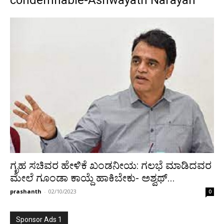
condemnable-Ashwayath Narayan
ಗೃಹ ಸಚಿವರ ಹೇಳಿಕೆ ಖಂಡನೀಯ: ಗಲಭೆ ಮಾಡಿದವರ
ಮೇಲೆ ಗೂಂಡಾ ಕಾಯ್ದೆ ಹಾಕಿಬೇಕು- ಅಶ‍್ವಥ್...
prashanth
-
02/10/2023
0
Sponsor Ads 1