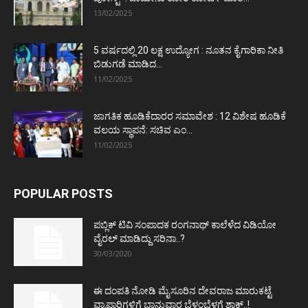
13/02/2025
5 ವರ್ಷದಲ್ಲಿ 20 ಲಕ್ಷ ಉದ್ಯೋಗ : ನೂತನ ಕೈಗಾರಿಕಾ ನೀತಿ
ಬಿಡುಗಡೆ ಮಾಡಿದ...
11/02/2025
ಜಾಗತಿಕ ಹೂಡಿಕೆದಾರರ ಸಮಾವೇಶ : 12 ವಿಶೇಷ ಹೂಡಿಕೆ
ವಲಯ ಸ್ಥಾಪನೆ: ಸಚಿವ ಎಂ...
11/02/2025
POPULAR POSTS
ಪಬ್ಲಿಕ್ ಟಿವಿ ಸಂಪಾದಕ ರಂಗನಾಥ್ ಕಾಲೆಳೆದ ವಿಡಿಯೋ
ವೈರಲ್ ಮಾಡಿದ್ದು ಸರಿನಾ..?
30/03/2020
ಈ ದಂಪತಿ ನೋಡಿ ಮೈಸೂರಿನ ದೇವರಾಜ ಮಾರುಕಟ್ಟೆ
ವ್ಯಾಪಾರಿಗಳಿಗೆ ಭಾನುವಾರ ಬೆಳ್ಳಂಬೆಳಗ್ಗೆ ಶಾಕ್..!