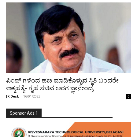
ಪಿಂಪ್ ಗಳಿಂದ ಹಣ ಮಾಡಿಕೊಳ್ಳುವ ಸ್ಥಿತಿ ಬಂದರೇ
ಆತ್ಮಹತ್ಯೆ- ಗೃಹ ಸಚಿವ ಅರಗ ಜ್ಞಾನೇಂದ್ರ
JK Desk
-
16/01/2023
0
Sponsor Ads 1